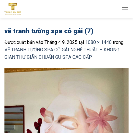
Bỏ
qua
nội
dung
vẽ tranh tường spa cô gái (7)
Được xuất bản vào
Tháng 4 9, 2025
tại
1080 × 1440
trong
VẼ TRANH TƯỜNG SPA CÔ GÁI NGHỆ THUẬT – KHÔNG
GIAN THƯ GIÃN CHUẨN GU SPA CAO CẤP