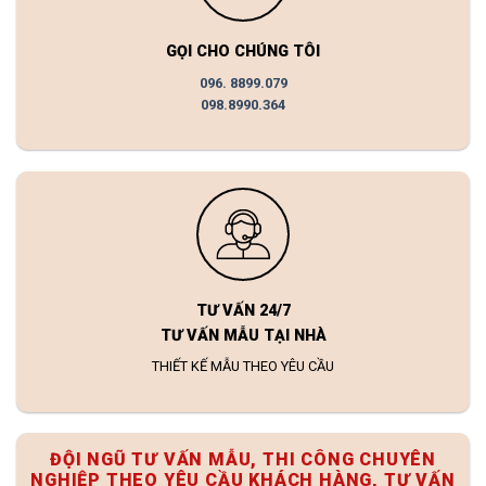
GỌI CHO CHÚNG TÔI
096. 8899.079
098.8990.364
TƯ VẤN 24/7
TƯ VẤN MẪU TẠI NHÀ
THIẾT KẾ MẪU THEO YÊU CẦU
ĐỘI NGŨ TƯ VẤN MẪU, THI CÔNG CHUYÊN
NGHIỆP THEO YÊU CẦU KHÁCH HÀNG, TƯ VẤN