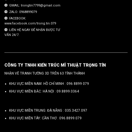
GMAIL: trongtin7799@gmail.com
ZALO: 0968899079
FACEBOOK:
www.facebook.com/trong.tin.079
LIÊN HỆ NGAY ĐỂ NHẬN ĐƯỢC TƯ
VẤN 24/7.
CÔNG TY TNHH KIẾN TRÚC MĨ THUẬT TRỌNG TÍN
NHẬN VẼ TRANH TƯỜNG 3D TRÊN 63 TỈNH THÀNH
KHU VỰC MIỀN NAM: HỒ CHÍ MINH :
096 8899 079
KHU VỰC MIỀN BẮC: HÀ NỘI :
09.8899.0364
KHU VỰC MIỀN TRUNG: ĐÀ NẴNG :
035.3427.097
KHU VỰC MIỀN TÂY: CẦN THƠ :
096.8899.079