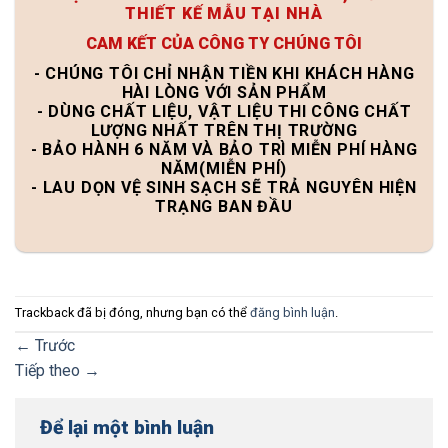
THIẾT KẾ MẪU TẠI NHÀ
CAM KẾT CỦA CÔNG TY CHÚNG TÔI
- CHÚNG TÔI CHỈ NHẬN TIỀN KHI KHÁCH HÀNG
HÀI LÒNG VỚI SẢN PHẨM
- DÙNG CHẤT LIỆU, VẬT LIỆU THI CÔNG CHẤT
LƯỢNG NHẤT TRÊN THỊ TRƯỜNG
- BẢO HÀNH 6 NĂM VÀ BẢO TRÌ MIỄN PHÍ HÀNG
NĂM(MIỄN PHÍ)
- LAU DỌN VỆ SINH SẠCH SẼ TRẢ NGUYÊN HIỆN
TRẠNG BAN ĐẦU
Trackback đã bị đóng, nhưng bạn có thể
đăng bình luận
.
←
Trước
Tiếp theo
→
Để lại một bình luận