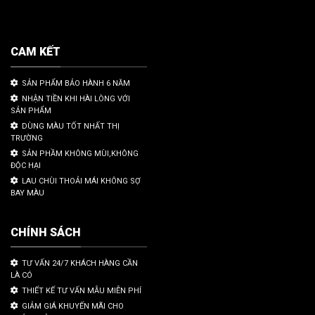
CAM KẾT
SẢN PHẨM BẢO HÀNH 6 NĂM
NHẬN TIỀN KHI HÀI LÒNG VỚI
SẢN PHẨM
DÙNG MÀU TỐT NHẤT THỊ
TRƯỜNG
SẢN PHẦM KHÔNG MÙI,KHÔNG
ĐỘC HẠI
LAU CHÙI THOẢI MÁI KHÔNG SỢ
BAY MÀU
CHÍNH SÁCH
TƯ VẤN 24/7 KHÁCH HÀNG CẦN
LÀ CÓ
THIẾT KẾ TƯ VẤN MẪU MIỄN PHÍ
GIẢM GIÁ KHUYẾN MÃI CHO