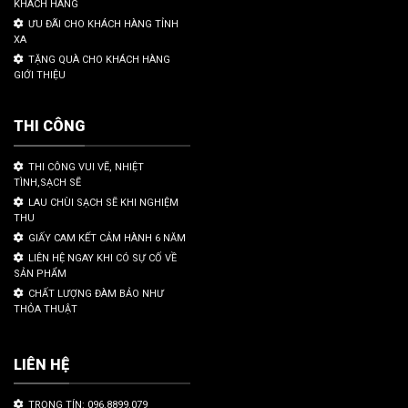
KHÁCH HÀNG
ƯU ĐÃI CHO KHÁCH HÀNG TỈNH
XA
TẶNG QUÀ CHO KHÁCH HÀNG
GIỚI THIỆU
THI CÔNG
THI CÔNG VUI VẼ, NHIỆT
TÌNH,SẠCH SẼ
LAU CHÙI SẠCH SẼ KHI NGHIỆM
THU
GIẤY CAM KẾT CẢM HÀNH 6 NĂM
LIÊN HỆ NGAY KHI CÓ SỰ CỐ VỀ
SẢN PHẨM
CHẤT LƯỢNG ĐÀM BẢO NHƯ
THỎA THUẬT
LIÊN HỆ
TRỌNG TÍN: 096.8899.079