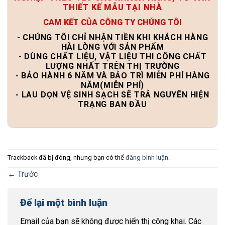
THIẾT KẾ MẪU TẠI NHÀ
CAM KẾT CỦA CÔNG TY CHÚNG TÔI
- CHÚNG TÔI CHỈ NHẬN TIỀN KHI KHÁCH HÀNG
HÀI LÒNG VỚI SẢN PHẨM
- DÙNG CHẤT LIỆU, VẬT LIỆU THI CÔNG CHẤT
LƯỢNG NHẤT TRÊN THỊ TRƯỜNG
- BẢO HÀNH 6 NĂM VÀ BẢO TRÌ MIỄN PHÍ HÀNG
NĂM(MIỄN PHÍ)
- LAU DỌN VỆ SINH SẠCH SẼ TRẢ NGUYÊN HIỆN
TRẠNG BAN ĐẦU
Trackback đã bị đóng, nhưng bạn có thể
đăng bình luận
.
←
Trước
Để lại một bình luận
Email của bạn sẽ không được hiển thị công khai.
Các