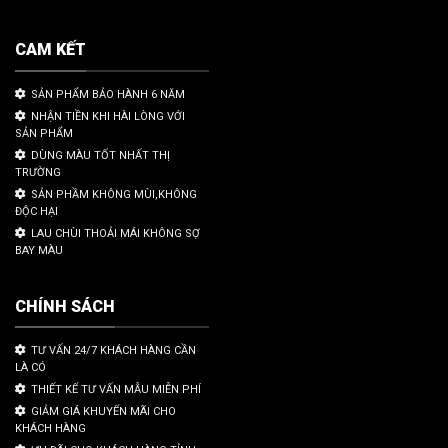
CAM KẾT
SẢN PHẨM BẢO HÀNH 6 NĂM
NHẬN TIỀN KHI HÀI LÒNG VỚI
SẢN PHẨM
DÙNG MÀU TỐT NHẤT THỊ
TRƯỜNG
SẢN PHẦM KHÔNG MÙI,KHÔNG
ĐỘC HẠI
LAU CHÙI THOẢI MÁI KHÔNG SỢ
BAY MÀU
CHÍNH SÁCH
TƯ VẤN 24/7 KHÁCH HÀNG CẦN
LÀ CÓ
THIẾT KẾ TƯ VẤN MẪU MIỄN PHÍ
GIẢM GIÁ KHUYẾN MÃI CHO
KHÁCH HÀNG