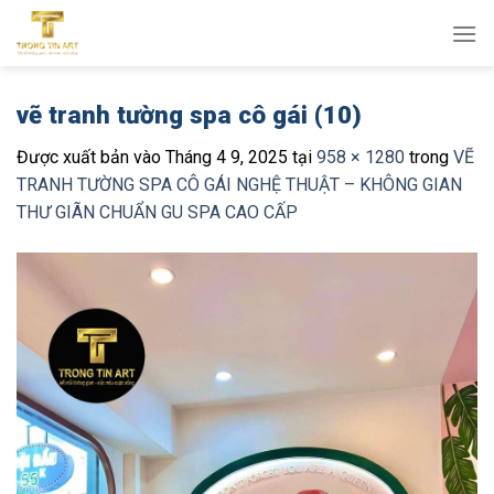
Bỏ
qua
nội
dung
vẽ tranh tường spa cô gái (10)
Được xuất bản vào
Tháng 4 9, 2025
tại
958 × 1280
trong
VẼ
TRANH TƯỜNG SPA CÔ GÁI NGHỆ THUẬT – KHÔNG GIAN
THƯ GIÃN CHUẨN GU SPA CAO CẤP