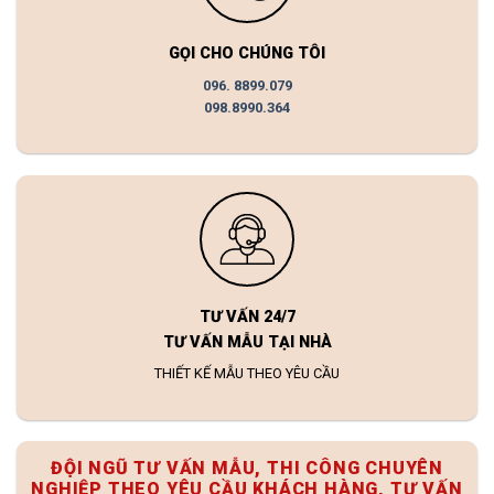
GỌI CHO CHÚNG TÔI
096. 8899.079
098.8990.364
TƯ VẤN 24/7
TƯ VẤN MẪU TẠI NHÀ
THIẾT KẾ MẪU THEO YÊU CẦU
ĐỘI NGŨ TƯ VẤN MẪU, THI CÔNG CHUYÊN
NGHIỆP THEO YÊU CẦU KHÁCH HÀNG, TƯ VẤN