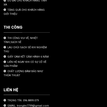
ƯU ĐÃI CHO KHÁCH HÀNG TỈNH
XA
TẶNG QUÀ CHO KHÁCH HÀNG
GIỚI THIỆU
THI CÔNG
THI CÔNG VUI VẼ, NHIỆT
TÌNH,SẠCH SẼ
LAU CHÙI SẠCH SẼ KHI NGHIỆM
THU
GIẤY CAM KẾT CẢM HÀNH 6 NĂM
LIÊN HỆ NGAY KHI CÓ SỰ CỐ VỀ
SẢN PHẨM
CHẤT LƯỢNG ĐÀM BẢO NHƯ
THỎA THUẬT
LIÊN HỆ
TRỌNG TÍN: 096.8899.079
GMAIL: trongtin7799@gmail.com