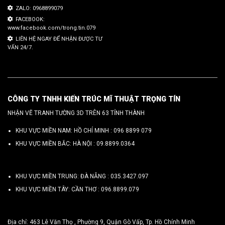
ZALO: 0968899079
FACEBOOK:
www.facebook.com/trong.tin.079
LIÊN HỆ NGAY ĐỂ NHẬN ĐƯỢC TƯ
VẤN 24/7.
CÔNG TY TNHH KIẾN TRÚC MĨ THUẬT TRỌNG TÍN
NHẬN VẼ TRANH TƯỜNG 3D TRÊN 63 TỈNH THÀNH
KHU VỰC MIỀN NAM: HỒ CHÍ MINH :
096 8899 079
KHU VỰC MIỀN BẮC: HÀ NỘI :
09.8899.0364
KHU VỰC MIỀN TRUNG: ĐÀ NẴNG :
035.3427.097
KHU VỰC MIỀN TÂY: CẦN THƠ :
096.8899.079
Địa chỉ: 463 Lê Văn Thọ , Phường 9, Quận Gò Vấp, Tp. Hồ Chính Minh