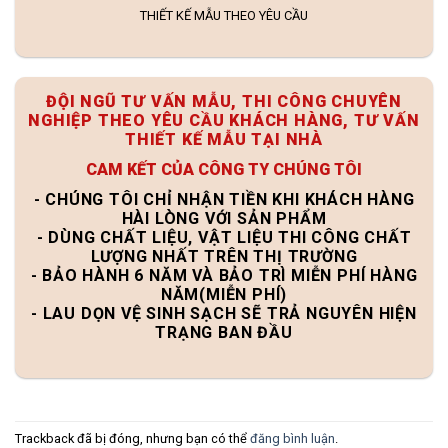
THIẾT KẾ MẪU THEO YÊU CẦU
ĐỘI NGŨ TƯ VẤN MẪU, THI CÔNG CHUYÊN
NGHIỆP THEO YÊU CẦU KHÁCH HÀNG, TƯ VẤN
THIẾT KẾ MẪU TẠI NHÀ
CAM KẾT CỦA CÔNG TY CHÚNG TÔI
- CHÚNG TÔI CHỈ NHẬN TIỀN KHI KHÁCH HÀNG
HÀI LÒNG VỚI SẢN PHẨM
- DÙNG CHẤT LIỆU, VẬT LIỆU THI CÔNG CHẤT
LƯỢNG NHẤT TRÊN THỊ TRƯỜNG
- BẢO HÀNH 6 NĂM VÀ BẢO TRÌ MIỄN PHÍ HÀNG
NĂM(MIỄN PHÍ)
- LAU DỌN VỆ SINH SẠCH SẼ TRẢ NGUYÊN HIỆN
TRẠNG BAN ĐẦU
Trackback đã bị đóng, nhưng bạn có thể
đăng bình luận
.