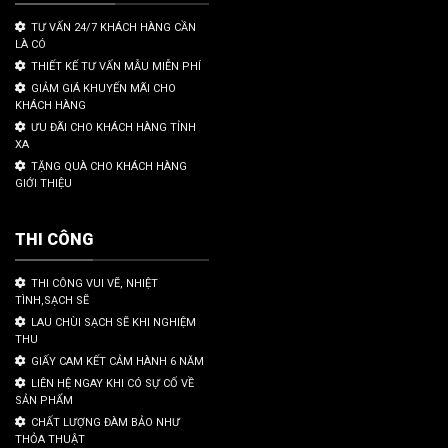
TƯ VẤN 24/7 KHÁCH HÀNG CẦN
LÀ CÓ
THIẾT KẾ TƯ VẤN MẪU MIỄN PHÍ
GIẢM GIÁ KHUYẾN MÃI CHO
KHÁCH HÀNG
ƯU ĐÃI CHO KHÁCH HÀNG TỈNH
XA
TẶNG QUÀ CHO KHÁCH HÀNG
GIỚI THIỆU
THI CÔNG
THI CÔNG VUI VẼ, NHIỆT
TÌNH,SẠCH SẼ
LAU CHÙI SẠCH SẼ KHI NGHIỆM
THU
GIẤY CAM KẾT CẢM HÀNH 6 NĂM
LIÊN HỆ NGAY KHI CÓ SỰ CỐ VỀ
SẢN PHẨM
CHẤT LƯỢNG ĐÀM BẢO NHƯ
THỎA THUẬT