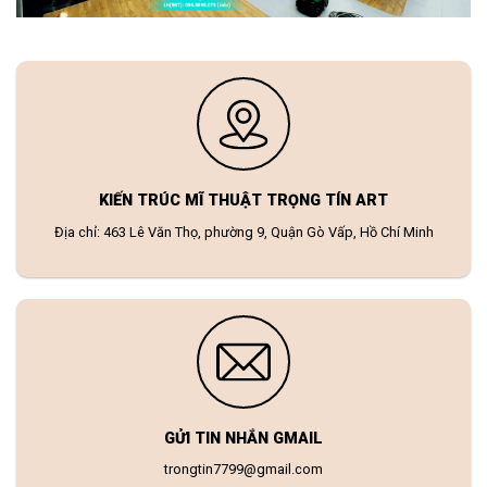
KIẾN TRÚC MĨ THUẬT TRỌNG TÍN ART
Địa chỉ: 463 Lê Văn Thọ, phường 9, Quận Gò Vấp, Hồ Chí Minh
GỬI TIN NHẮN GMAIL
trongtin7799@gmail.com