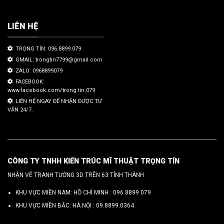
LIÊN HỆ
TRỌNG TÍN: 096.8899.079
GMAIL: trongtin7799@gmail.com
ZALO: 0968899079
FACEBOOK:
www.facebook.com/trong.tin.079
LIÊN HỆ NGAY ĐỂ NHẬN ĐƯỢC TƯ
VẤN 24/7.
CÔNG TY TNHH KIẾN TRÚC MĨ THUẬT TRỌNG TÍN
NHẬN VẼ TRANH TƯỜNG 3D TRÊN 63 TỈNH THÀNH
KHU VỰC MIỀN NAM: HỒ CHÍ MINH :
096 8899 079
KHU VỰC MIỀN BẮC: HÀ NỘI :
09.8899.0364