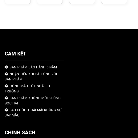
CAM KẾT
SẢN PHẨM BẢO HÀNH 6 NĂM
NHẬN TIỀN KHI HÀI LÒNG VỚI
SẢN PHẨM
DÙNG MÀU TỐT NHẤT THỊ
TRƯỜNG
SẢN PHẦM KHÔNG MÙI,KHÔNG
ĐỘC HẠI
LAU CHÙI THOẢI MÁI KHÔNG SỢ
BAY MÀU
CHÍNH SÁCH