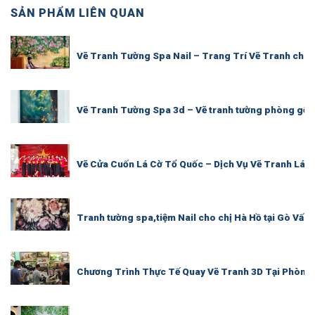
SẢN PHẨM LIÊN QUAN
Vẽ Tranh Tường Spa Nail – Trang Trí Vẽ Tranh cho 
Vẽ Tranh Tường Spa 3d – Vẽ tranh tường phòng gội
Vẽ Cửa Cuốn Lá Cờ Tổ Quốc – Dịch Vụ Vẽ Tranh Lá 
Tranh tường spa,tiệm Nail cho chị Hà Hồ tại Gò Vấp
Chương Trình Thực Tế Quay Vẽ Tranh 3D Tại Phòng