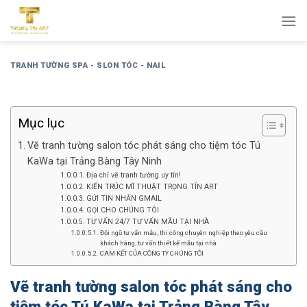
Bỏ
qua
nội
dung
TRANH TƯỜNG SPA - SLON TÓC - NAIL
Mục lục
Vẽ tranh tường salon tóc phát sáng cho tiệm tóc Tú
KaWa tại Trảng Bàng Tây Ninh
Địa chỉ vẽ tranh tường uy tín!
KIẾN TRÚC MĨ THUẬT TRỌNG TÍN ART
GỬI TIN NHẮN GMAIL
GỌI CHO CHÚNG TÔI
TƯ VẤN 24/7 TƯ VẤN MẪU TẠI NHÀ
Đội ngũ tư vấn mẫu, thi công chuyên nghiệp theo yêu cầu
khách hàng, tư vấn thiết kế mẫu tại nhà
CAM KẾT CỦA CÔNG TY CHÚNG TÔI
Vẽ tranh tường salon tóc phát sáng cho
tiệm tóc Tú KaWa tại Trảng Bàng Tây