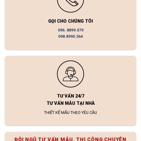
GỌI CHO CHÚNG TÔI
096. 8899.079
098.8990.364
TƯ VẤN 24/7
TƯ VẤN MẪU TẠI NHÀ
THIẾT KẾ MẪU THEO YÊU CẦU
ĐỘI NGŨ TƯ VẤN MẪU, THI CÔNG CHUYÊN