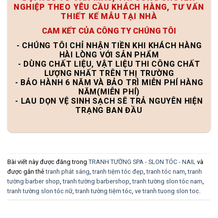
NGHIỆP THEO YÊU CẦU KHÁCH HÀNG, TƯ VẤN
THIẾT KẾ MẪU TẠI NHÀ
CAM KẾT CỦA CÔNG TY CHÚNG TÔI
- CHÚNG TÔI CHỈ NHẬN TIỀN KHI KHÁCH HÀNG
HÀI LÒNG VỚI SẢN PHẨM
- DÙNG CHẤT LIỆU, VẬT LIỆU THI CÔNG CHẤT
LƯỢNG NHẤT TRÊN THỊ TRƯỜNG
- BẢO HÀNH 6 NĂM VÀ BẢO TRÌ MIỄN PHÍ HÀNG
NĂM(MIỄN PHÍ)
- LAU DỌN VỆ SINH SẠCH SẼ TRẢ NGUYÊN HIỆN
TRẠNG BAN ĐẦU
Bài viết này được đăng trong
TRANH TƯỜNG SPA - SLON TÓC - NAIL
và
được gắn thẻ
tranh phát sáng
,
tranh tiệm tóc đẹp
,
tranh tóc nam
,
tranh
tường barber shop
,
tranh tường barbershop
,
tranh tường slon tóc nam
,
tranh tường slon tóc nữ
,
tranh tường tiệm tóc
,
ve tranh tuong slon toc
.