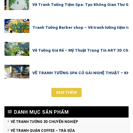
Vẽ Tranh Tường Tiệm Spa: Tạo Không Gian Thư Giã
Tranh Tường Barber shop – Vẽ tranh tường tiệm tóc
Vẽ Tường Giá Rẻ – Mỹ Thuật Trọng Tín ART 3D Chu
VẼ TRANH TƯỜNG SPA CÔ GÁI NGHỆ THUẬT – KHÔ
XEM THÊM
DANH MỤC SẢN PHẨM
VẼ TRANH TƯỜNG 3D CHUYÊN NGHIỆP
VẼ TRANH QUÁN COFFEE – TRÀ SỮA