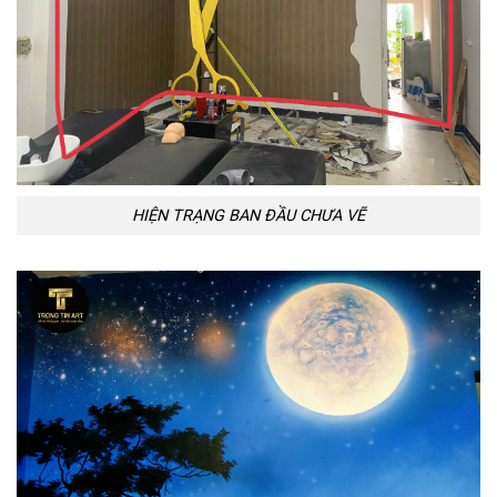
HIỆN TRẠNG BAN ĐẦU CHƯA VẼ