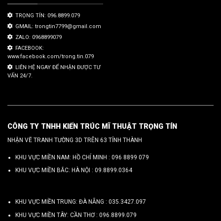
TRỌNG TÍN: 096.8899.079
GMAIL: trongtin7799@gmail.com
ZALO: 0968899079
FACEBOOK:
www.facebook.com/trong.tin.079
LIÊN HỆ NGAY ĐỂ NHẬN ĐƯỢC TƯ
VẤN 24/7.
CÔNG TY TNHH KIẾN TRÚC MĨ THUẬT TRỌNG TÍN
NHẬN VẼ TRANH TƯỜNG 3D TRÊN 63 TỈNH THÀNH
KHU VỰC MIỀN NAM: HỒ CHÍ MINH :
096 8899 079
KHU VỰC MIỀN BẮC: HÀ NỘI :
09.8899.0364
KHU VỰC MIỀN TRUNG: ĐÀ NẴNG :
035.3427.097
KHU VỰC MIỀN TÂY: CẦN THƠ :
096.8899.079