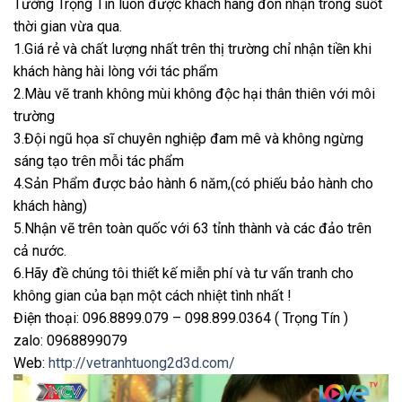
Tường Trọng Tín luôn được khách hàng đón nhận trong suốt
thời gian vừa qua.
1.Giá rẻ và chất lượng nhất trên thị trường chỉ nhận tiền khi
khách hàng hài lòng với tác phẩm
2.Màu vẽ tranh không mùi không độc hại thân thiên với môi
trường
3.Đội ngũ họa sĩ chuyên nghiệp đam mê và không ngừng
sáng tạo trên mỗi tác phẩm
4.Sản Phẩm được bảo hành 6 năm,(có phiếu bảo hành cho
khách hàng)
5.Nhận vẽ trên toàn quốc với 63 tỉnh thành và các đảo trên
cả nước.
6.Hãy đề chúng tôi thiết kế miễn phí và tư vấn tranh cho
không gian của bạn một cách nhiệt tình nhất !
Điện thoại: 096.8899.079 – 098.899.0364 ( Trọng Tín )
zalo: 0968899079
Web:
http://vetranhtuong2d3d.com/