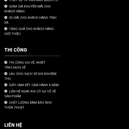
GIẢM GIÁ KHUYẾN MÃI CHO
KHÁCH HÀNG
ƯU ĐÃI CHO KHÁCH HÀNG TỈNH
XA
TẶNG QUÀ CHO KHÁCH HÀNG
GIỚI THIỆU
THI CÔNG
THI CÔNG VUI VẼ, NHIỆT
TÌNH,SẠCH SẼ
LAU CHÙI SẠCH SẼ KHI NGHIỆM
THU
GIẤY CAM KẾT CẢM HÀNH 6 NĂM
LIÊN HỆ NGAY KHI CÓ SỰ CỐ VỀ
SẢN PHẨM
CHẤT LƯỢNG ĐÀM BẢO NHƯ
THỎA THUẬT
LIÊN HỆ