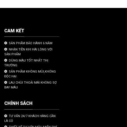
CAM KẾT
SẢN PHẨM BẢO HÀNH 6 NĂM
NHẬN TIỀN KHI HÀI LÒNG VỚI
SẢN PHẨM
DÙNG MÀU TỐT NHẤT THỊ
TRƯỜNG
SẢN PHẦM KHÔNG MÙI,KHÔNG
ĐỘC HẠI
LAU CHÙI THOẢI MÁI KHÔNG SỢ
BAY MÀU
CHÍNH SÁCH
TƯ VẤN 24/7 KHÁCH HÀNG CẦN
LÀ CÓ
THIẾT KẾ TƯ VẤN MẪU MIỄN PHÍ