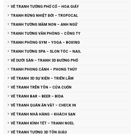
VẼ TRANH TƯỜNG PHỐ CỔ – HOA GIẤY
TRANH RỪNG NHIỆT ĐỚI – TROPOCAL
TRANH TƯỜNG MẦM NON – ANH NGỮ
TRANH TƯỜNG VĂN PHÒNG – CÔNG TY
TRANH PHÒNG GYM – YOGA – BOXING
TRANH TƯỜNG SPA – SLON TÓC – NAIL
VẼ DƯỚI SÀN – TRANH 3D ĐƯỜNG PHỐ
TRANH PHONG CẢNH – PHONG THỦY
VẼ TRANH 3D SỰ KIỆN – TRIỂN LÃM
VẼ TRANH TRÊN TÔN – CỬA CUỐN
VẼ TRANH BAR – BEER – BIDA
VẼ TRANH QUÁN ĂN VẶT – CHECK IN
VẼ TRANH NHÀ HÀNG – KHÁCH SẠN
VẼ TRANH KÍNH TẾT – TRANH NOEL
VẼ TRANH TƯỜNG 3D TÔN GIÁO