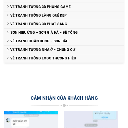
VẼ TRANH TƯỜNG 3D PHÒNG GAME
VẼ TRANH TƯỜNG LÀNG QUÊ ĐẸP
VẼ TRANH TƯỜNG 3D PHÁT SÁNG
SƠN HIỆU ỨNG – SƠN GIẢ ĐÁ – BÊ TÔNG
VẼ TRANH CHÂN DUNG – SƠN DẦU
VẼ TRANH TƯỜNG NHÀ Ở – CHUNG CƯ
VẼ TRANH TƯỜNG LOGO THƯƠNG HIỆU
CẢM NHẬN CỦA KHÁCH HÀNG