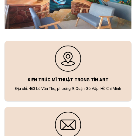
KIẾN TRÚC MĨ THUẬT TRỌNG TÍN ART
Địa chỉ: 463 Lê Văn Thọ, phường 9, Quận Gò Vấp, Hồ Chí Minh