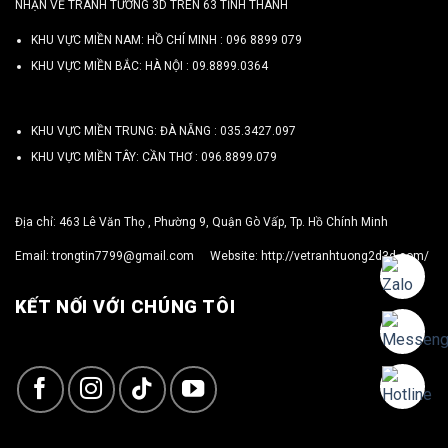
NHẬN VẼ TRANH TƯỜNG 3D TRÊN 63 TỈNH THÀNH
KHU VỰC MIỀN NAM: HỒ CHÍ MINH :
096 8899 079
KHU VỰC MIỀN BẮC: HÀ NỘI :
09.8899.0364
KHU VỰC MIỀN TRUNG: ĐÀ NẴNG :
035.3427.097
KHU VỰC MIỀN TÂY: CẦN THƠ :
096.8899.079
Địa chỉ: 463 Lê Văn Thọ , Phường 9, Quận Gò Vấp, Tp. Hồ Chính Minh
Email:
trongtin7799@gmail.com
Website:
http://vetranhtuong2d3d.com/
KẾT NỐI VỚI CHÚNG TÔI