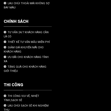
LAU CHÙI THOẢI MÁI KHÔNG SỢ
BAY MÀU
CHÍNH SÁCH
TƯ VẤN 24/7 KHÁCH HÀNG CẦN
LÀ CÓ
THIẾT KẾ TƯ VẤN MẪU MIỄN PHÍ
GIẢM GIÁ KHUYẾN MÃI CHO
KHÁCH HÀNG
ƯU ĐÃI CHO KHÁCH HÀNG TỈNH
XA
TẶNG QUÀ CHO KHÁCH HÀNG
GIỚI THIỆU
THI CÔNG
THI CÔNG VUI VẼ, NHIỆT
TÌNH,SẠCH SẼ
LAU CHÙI SẠCH SẼ KHI NGHIỆM
THU