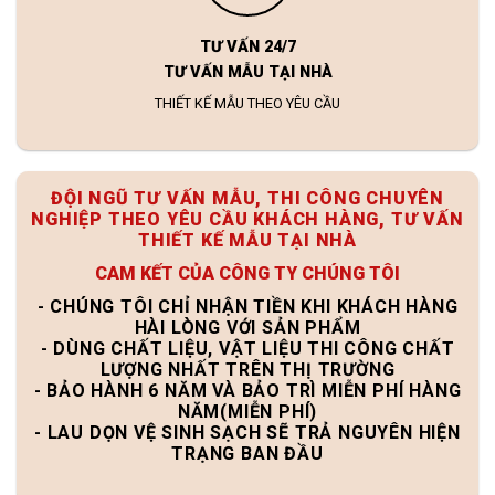
TƯ VẤN 24/7
TƯ VẤN MẪU TẠI NHÀ
THIẾT KẾ MẪU THEO YÊU CẦU
ĐỘI NGŨ TƯ VẤN MẪU, THI CÔNG CHUYÊN
NGHIỆP THEO YÊU CẦU KHÁCH HÀNG, TƯ VẤN
THIẾT KẾ MẪU TẠI NHÀ
CAM KẾT CỦA CÔNG TY CHÚNG TÔI
- CHÚNG TÔI CHỈ NHẬN TIỀN KHI KHÁCH HÀNG
HÀI LÒNG VỚI SẢN PHẨM
- DÙNG CHẤT LIỆU, VẬT LIỆU THI CÔNG CHẤT
LƯỢNG NHẤT TRÊN THỊ TRƯỜNG
- BẢO HÀNH 6 NĂM VÀ BẢO TRÌ MIỄN PHÍ HÀNG
NĂM(MIỄN PHÍ)
- LAU DỌN VỆ SINH SẠCH SẼ TRẢ NGUYÊN HIỆN
TRẠNG BAN ĐẦU