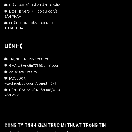
GIẤY CAM KẾT CẢM HÀNH 6 NĂM
LIÊN HỆ NGAY KHI CÓ SỰ CỐ VỀ
SẢN PHẨM
CHẤT LƯỢNG ĐÀM BẢO NHƯ
THỎA THUẬT
LIÊN HỆ
TRỌNG TÍN: 096.8899.079
GMAIL: trongtin7799@gmail.com
ZALO: 0968899079
FACEBOOK:
www.facebook.com/trong.tin.079
LIÊN HỆ NGAY ĐỂ NHẬN ĐƯỢC TƯ
VẤN 24/7.
CÔNG TY TNHH KIẾN TRÚC MĨ THUẬT TRỌNG TÍN