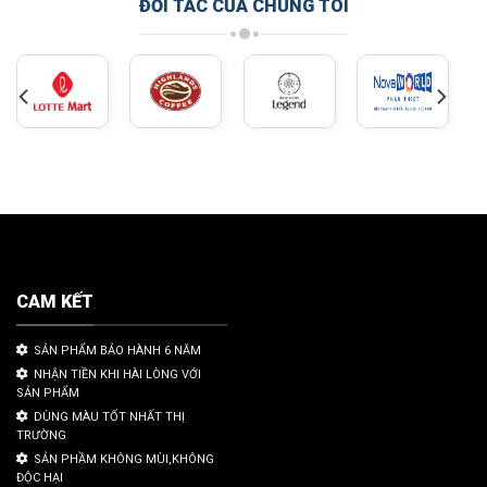
ĐỐI TÁC CỦA CHÚNG TÔI
CAM KẾT
SẢN PHẨM BẢO HÀNH 6 NĂM
NHẬN TIỀN KHI HÀI LÒNG VỚI
SẢN PHẨM
DÙNG MÀU TỐT NHẤT THỊ
TRƯỜNG
SẢN PHẦM KHÔNG MÙI,KHÔNG
ĐỘC HẠI