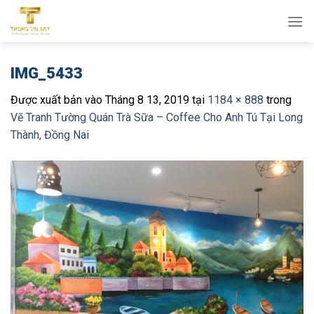
Bỏ
qua
nội
dung
IMG_5433
Được xuất bản vào
Tháng 8 13, 2019
tại
1184 × 888
trong
Vẽ Tranh Tường Quán Trà Sữa – Coffee Cho Anh Tú Tại Long
Thành, Đồng Nai