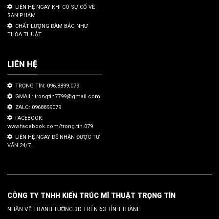
LIÊN HỆ NGAY KHI CÓ SỰ CỐ VỀ
SẢN PHẨM
CHẤT LƯỢNG ĐÀM BẢO NHƯ
THỎA THUẬT
LIÊN HỆ
TRỌNG TÍN: 096.8899.079
GMAIL: trongtin7799@gmail.com
ZALO: 0968899079
FACEBOOK:
www.facebook.com/trong.tin.079
LIÊN HỆ NGAY ĐỂ NHẬN ĐƯỢC TƯ
VẤN 24/7.
CÔNG TY TNHH KIẾN TRÚC MĨ THUẬT TRỌNG TÍN
NHẬN VẼ TRANH TƯỜNG 3D TRÊN 63 TỈNH THÀNH