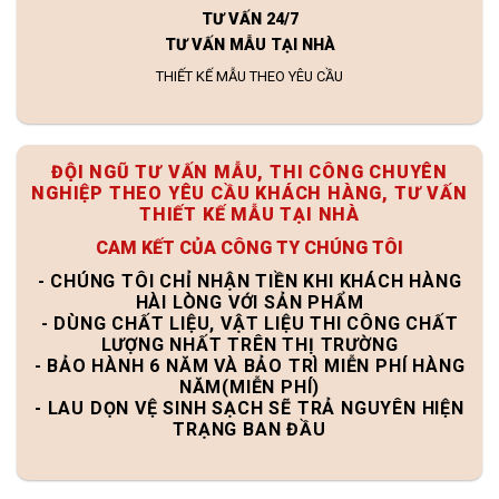
TƯ VẤN 24/7
TƯ VẤN MẪU TẠI NHÀ
THIẾT KẾ MẪU THEO YÊU CẦU
ĐỘI NGŨ TƯ VẤN MẪU, THI CÔNG CHUYÊN
NGHIỆP THEO YÊU CẦU KHÁCH HÀNG, TƯ VẤN
THIẾT KẾ MẪU TẠI NHÀ
CAM KẾT CỦA CÔNG TY CHÚNG TÔI
- CHÚNG TÔI CHỈ NHẬN TIỀN KHI KHÁCH HÀNG
HÀI LÒNG VỚI SẢN PHẨM
- DÙNG CHẤT LIỆU, VẬT LIỆU THI CÔNG CHẤT
LƯỢNG NHẤT TRÊN THỊ TRƯỜNG
- BẢO HÀNH 6 NĂM VÀ BẢO TRÌ MIỄN PHÍ HÀNG
NĂM(MIỄN PHÍ)
- LAU DỌN VỆ SINH SẠCH SẼ TRẢ NGUYÊN HIỆN
TRẠNG BAN ĐẦU