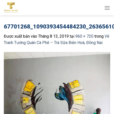
Bỏ
qua
nội
dung
67701268_1090393454484230_2636561
Được xuất bản vào
Tháng 8 13, 2019
tại
960 × 720
trong
Vẽ
Tranh Tường Quán Cà Phê – Trà Sữa Biên Hoà, Đồng Nai