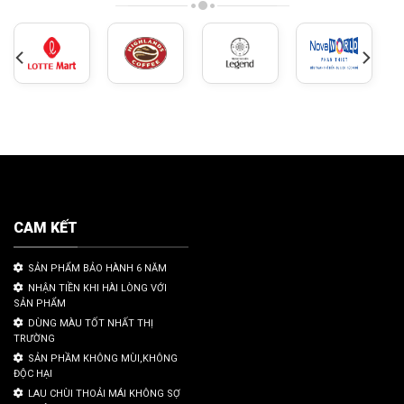
CAM KẾT
SẢN PHẨM BẢO HÀNH 6 NĂM
NHẬN TIỀN KHI HÀI LÒNG VỚI
SẢN PHẨM
DÙNG MÀU TỐT NHẤT THỊ
TRƯỜNG
SẢN PHẦM KHÔNG MÙI,KHÔNG
ĐỘC HẠI
LAU CHÙI THOẢI MÁI KHÔNG SỢ