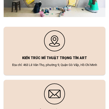
KIẾN TRÚC MĨ THUẬT TRỌNG TÍN ART
Địa chỉ: 463 Lê Văn Thọ, phường 9, Quận Gò Vấp, Hồ Chí Minh