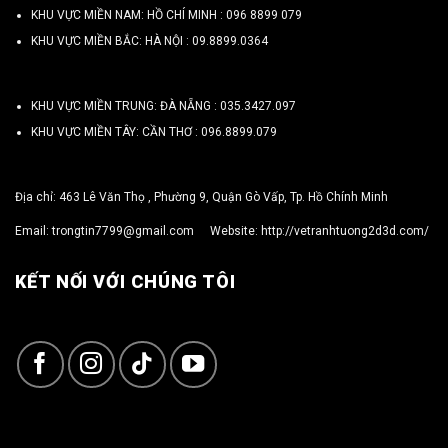
KHU VỰC MIỀN NAM: HỒ CHÍ MINH :
096 8899 079
KHU VỰC MIỀN BẮC: HÀ NỘI :
09.8899.0364
KHU VỰC MIỀN TRUNG: ĐÀ NẴNG :
035.3427.097
KHU VỰC MIỀN TÂY: CẦN THƠ :
096.8899.079
Địa chỉ: 463 Lê Văn Thọ , Phường 9, Quận Gò Vấp, Tp. Hồ Chính Minh
Email:
trongtin7799@gmail.com
Website:
http://vetranhtuong2d3d.com/
KẾT NỐI VỚI CHÚNG TÔI