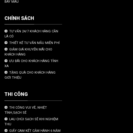
BAY MÀU
CHÍNH SÁCH
TƯ VẤN 24/7 KHÁCH HÀNG CẦN
LÀ CÓ
THIẾT KẾ TƯ VẤN MẪU MIỄN PHÍ
GIẢM GIÁ KHUYẾN MÃI CHO
KHÁCH HÀNG
ƯU ĐÃI CHO KHÁCH HÀNG TỈNH
XA
TẶNG QUÀ CHO KHÁCH HÀNG
GIỚI THIỆU
THI CÔNG
THI CÔNG VUI VẼ, NHIỆT
TÌNH,SẠCH SẼ
LAU CHÙI SẠCH SẼ KHI NGHIỆM
THU
GIẤY CAM KẾT CẢM HÀNH 6 NĂM