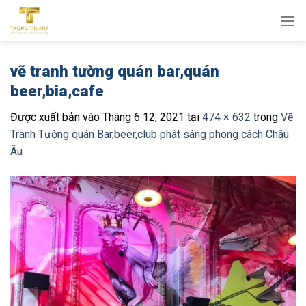
Bỏ
qua
nội
dung
vẽ tranh tường quán bar,quán
beer,bia,cafe
Được xuất bản vào
Tháng 6 12, 2021
tại
474 × 632
trong
Vẽ
Tranh Tường quán Bar,beer,club phát sáng phong cách Châu
Âu