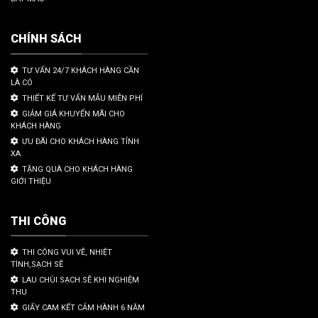
CHÍNH SÁCH
TƯ VẤN 24/7 KHÁCH HÀNG CẦN
LÀ CÓ
THIẾT KẾ TƯ VẤN MẪU MIỄN PHÍ
GIẢM GIÁ KHUYẾN MÃI CHO
KHÁCH HÀNG
ƯU ĐÃI CHO KHÁCH HÀNG TỈNH
XA
TẶNG QUÀ CHO KHÁCH HÀNG
GIỚI THIỆU
THI CÔNG
THI CÔNG VUI VẼ, NHIỆT
TÌNH,SẠCH SẼ
LAU CHÙI SẠCH SẼ KHI NGHIỆM
THU
GIẤY CAM KẾT CẢM HÀNH 6 NĂM