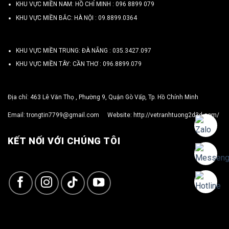
KHU VỰC MIỀN NAM: HỒ CHÍ MINH :
096 8899 079
KHU VỰC MIỀN BẮC: HÀ NỘI :
09.8899.0364
KHU VỰC MIỀN TRUNG: ĐÀ NẴNG :
035.3427.097
KHU VỰC MIỀN TÂY: CẦN THƠ :
096.8899.079
Địa chỉ: 463 Lê Văn Thọ , Phường 9, Quận Gò Vấp, Tp. Hồ Chính Minh
Email:
trongtin7799@gmail.com
Website:
http://vetranhtuong2d3d.com/
KẾT NỐI VỚI CHÚNG TÔI