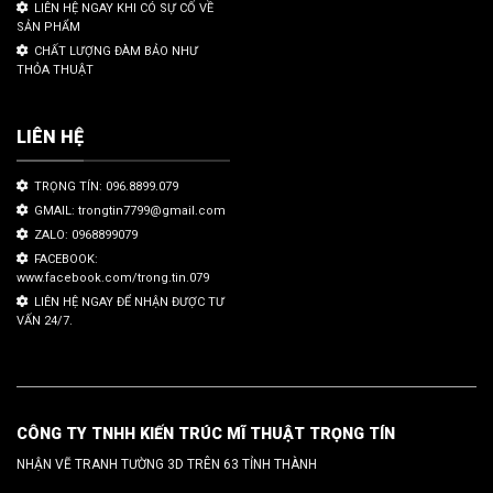
LIÊN HỆ NGAY KHI CÓ SỰ CỐ VỀ
SẢN PHẨM
CHẤT LƯỢNG ĐÀM BẢO NHƯ
THỎA THUẬT
LIÊN HỆ
TRỌNG TÍN: 096.8899.079
GMAIL: trongtin7799@gmail.com
ZALO: 0968899079
FACEBOOK:
www.facebook.com/trong.tin.079
LIÊN HỆ NGAY ĐỂ NHẬN ĐƯỢC TƯ
VẤN 24/7.
CÔNG TY TNHH KIẾN TRÚC MĨ THUẬT TRỌNG TÍN
NHẬN VẼ TRANH TƯỜNG 3D TRÊN 63 TỈNH THÀNH