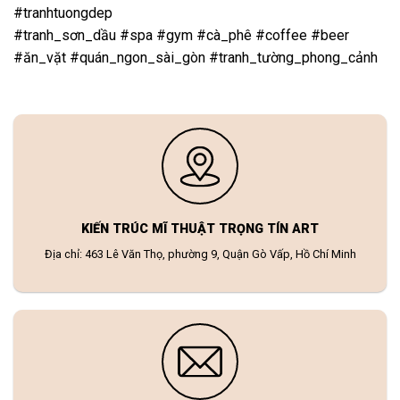
#tranhtuongdep
#tranh_sơn_dầu #spa #gym #cà_phê #coffee #beer
#ăn_vặt #quán_ngon_sài_gòn #tranh_tường_phong_cảnh
KIẾN TRÚC MĨ THUẬT TRỌNG TÍN ART
Địa chỉ: 463 Lê Văn Thọ, phường 9, Quận Gò Vấp, Hồ Chí Minh