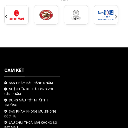
CAM KẾT
SẢN PHẨM BẢO HÀNH 6 NĂM
NHẬN TIỀN KHI HÀI LÒNG VỚI
SẢN PHẨM
DÙNG MÀU TỐT NHẤT THỊ
TRƯỜNG
SẢN PHẦM KHÔNG MÙI,KHÔNG
ĐỘC HẠI
LAU CHÙI THOẢI MÁI KHÔNG SỢ
BAY MÀU