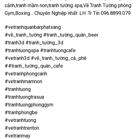
cảnh,tranh mầm non,tranh tường spa,Vẽ Tranh Tường phòng
Gym,Boxing… Chuyên Nghiệp nhất .LH :Tr Tín 096.8899.079
#vetranhquanbarphatsang
#vẽ_tranh_tường #tranh_tường_quán_beer
#tranh3d #tranh_tường_3d
#tranhtuongspa #tranhtuongcafe
#vetranh3d #vẽ_tranh_tường_cà_phê
##tranh_tường_quán_cafe
#vetranhphongcanh
#vetranhmamnon
#tranhtuong
#tranhtuongtrasua
#tranhtuongphonggym
#tranhphongbe
#vetranhtuong
#vetranhtrenton
#vetranmay