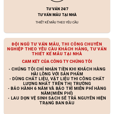
TƯ VẤN 24/7
TƯ VẤN MẪU TẠI NHÀ
THIẾT KẾ MẪU THEO YÊU CẦU
ĐỘI NGŨ TƯ VẤN MẪU, THI CÔNG CHUYÊN
NGHIỆP THEO YÊU CẦU KHÁCH HÀNG, TƯ VẤN
THIẾT KẾ MẪU TẠI NHÀ
CAM KẾT CỦA CÔNG TY CHÚNG TÔI
- CHÚNG TÔI CHỈ NHẬN TIỀN KHI KHÁCH HÀNG
HÀI LÒNG VỚI SẢN PHẨM
- DÙNG CHẤT LIỆU, VẬT LIỆU THI CÔNG CHẤT
LƯỢNG NHẤT TRÊN THỊ TRƯỜNG
- BẢO HÀNH 6 NĂM VÀ BẢO TRÌ MIỄN PHÍ HÀNG
NĂM(MIỄN PHÍ)
- LAU DỌN VỆ SINH SẠCH SẼ TRẢ NGUYÊN HIỆN
TRẠNG BAN ĐẦU