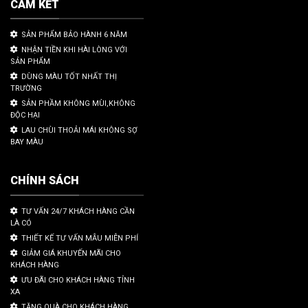
CAM KẾT
SẢN PHẨM BẢO HÀNH 6 NĂM
NHẬN TIỀN KHI HÀI LÒNG VỚI
SẢN PHẨM
DÙNG MÀU TỐT NHẤT THỊ
TRƯỜNG
SẢN PHẦM KHÔNG MÙI,KHÔNG
ĐỘC HẠI
LAU CHÙI THOẢI MÁI KHÔNG SỢ
BAY MÀU
CHÍNH SÁCH
TƯ VẤN 24/7 KHÁCH HÀNG CẦN
LÀ CÓ
THIẾT KẾ TƯ VẤN MẪU MIỄN PHÍ
GIẢM GIÁ KHUYẾN MÃI CHO
KHÁCH HÀNG
ƯU ĐÃI CHO KHÁCH HÀNG TỈNH
XA
TẶNG QUÀ CHO KHÁCH HÀNG