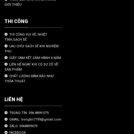
GIỚI THIỆU
THI CÔNG
THI CÔNG VUI VẼ, NHIỆT
TÌNH,SẠCH SẼ
LAU CHÙI SẠCH SẼ KHI NGHIỆM
THU
GIẤY CAM KẾT CẢM HÀNH 6 NĂM
LIÊN HỆ NGAY KHI CÓ SỰ CỐ VỀ
SẢN PHẨM
CHẤT LƯỢNG ĐÀM BẢO NHƯ
THỎA THUẬT
LIÊN HỆ
TRỌNG TÍN: 096.8899.079
GMAIL: trongtin7799@gmail.com
ZALO: 0968899079
FACEBOOK: