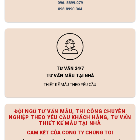
096. 8899.079
098.8990.364
TƯ VẤN 24/7
TƯ VẤN MẪU TẠI NHÀ
THIẾT KẾ MẪU THEO YÊU CẦU
ĐỘI NGŨ TƯ VẤN MẪU, THI CÔNG CHUYÊN
NGHIỆP THEO YÊU CẦU KHÁCH HÀNG, TƯ VẤN
THIẾT KẾ MẪU TẠI NHÀ
CAM KẾT CỦA CÔNG TY CHÚNG TÔI