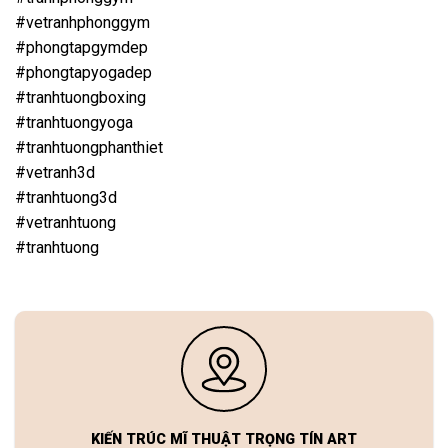
#vetranhphonggym
#phongtapgymdep
#phongtapyogadep
#tranhtuongboxing
#tranhtuongyoga
#tranhtuongphanthiet
#vetranh3d
#tranhtuong3d
#vetranhtuong
#tranhtuong
KIẾN TRÚC MĨ THUẬT TRỌNG TÍN ART