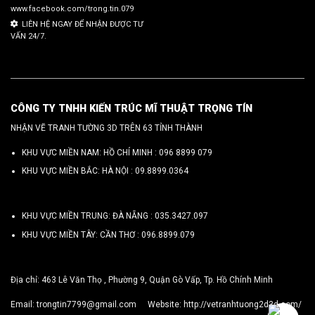
www.facebook.com/trong.tin.079
LIÊN HỆ NGAY ĐỂ NHẬN ĐƯỢC TƯ
VẤN 24/7.
CÔNG TY TNHH KIẾN TRÚC MĨ THUẬT TRỌNG TÍN
NHẬN VẼ TRANH TƯỜNG 3D TRÊN 63 TỈNH THÀNH
KHU VỰC MIỀN NAM: HỒ CHÍ MINH :
096 8899 079
KHU VỰC MIỀN BẮC: HÀ NỘI :
09.8899.0364
KHU VỰC MIỀN TRUNG: ĐÀ NẴNG :
035.3427.097
KHU VỰC MIỀN TÂY: CẦN THƠ :
096.8899.079
Địa chỉ: 463 Lê Văn Thọ , Phường 9, Quận Gò Vấp, Tp. Hồ Chính Minh
Email:
trongtin7799@gmail.com
Website:
http://vetranhtuong2d3d.com/