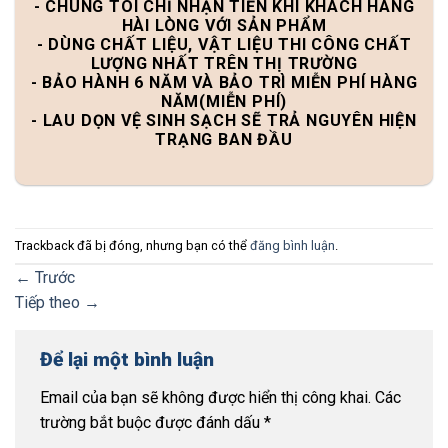
- CHÚNG TÔI CHỈ NHẬN TIỀN KHI KHÁCH HÀNG
HÀI LÒNG VỚI SẢN PHẨM
- DÙNG CHẤT LIỆU, VẬT LIỆU THI CÔNG CHẤT
LƯỢNG NHẤT TRÊN THỊ TRƯỜNG
- BẢO HÀNH 6 NĂM VÀ BẢO TRÌ MIỄN PHÍ HÀNG
NĂM(MIỄN PHÍ)
- LAU DỌN VỆ SINH SẠCH SẼ TRẢ NGUYÊN HIỆN
TRẠNG BAN ĐẦU
Trackback đã bị đóng, nhưng bạn có thể
đăng bình luận
.
←
Trước
Tiếp theo
→
Để lại một bình luận
Email của bạn sẽ không được hiển thị công khai.
Các
trường bắt buộc được đánh dấu
*