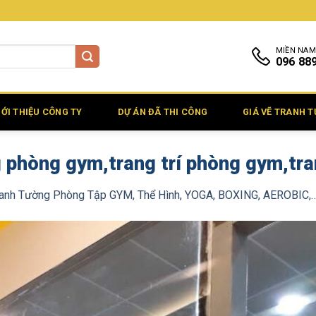
MIỀN NAM
096 88
IỚI THIỆU CÔNG TY
DỰ ÁN ĐÃ THI CÔNG
GIÁ VẼ TRANH 
g phòng gym,trang trí phòng gym,tra
ranh Tường Phòng Tập GYM, Thể Hình, YOGA, BOXING, AEROBIC,… 