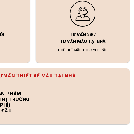
ÔI
TƯ VẤN 24/7
TƯ VẤN MẪU TẠI NHÀ
THIẾT KẾ MẪU THEO YÊU CẦU
Ư VẤN THIẾT KẾ MẪU TẠI NHÀ
SẢN PHẨM
 THỊ TRƯỜNG
PHÍ)
N ĐẦU