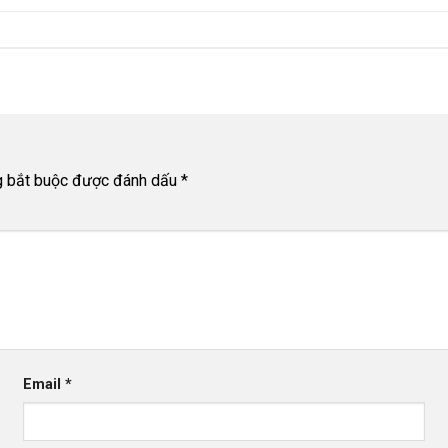
g bắt buộc được đánh dấu
*
Email
*