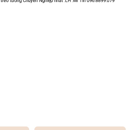
a treo tường Chuyên Nghiệp nhất .LH :Mr Tín 096.8899.079