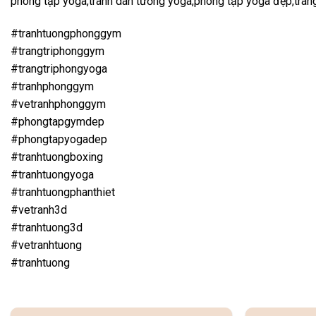
phòng tập yoga,tranh dán tường yoga,phòng tập yoga đẹp,trang 
#tranhtuongphonggym
#trangtriphonggym
#trangtriphongyoga
#tranhphonggym
#vetranhphonggym
#phongtapgymdep
#phongtapyogadep
#tranhtuongboxing
#tranhtuongyoga
#tranhtuongphanthiet
#vetranh3d
#tranhtuong3d
#vetranhtuong
#tranhtuong