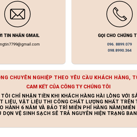
ỬI TIN NHẮN GMAIL
GỌI CHO CHÚNG T
ongtin7799@gmail.com
096. 8899.079
098.8990.364
ÔNG CHUYÊN NGHIỆP THEO YÊU CẦU KHÁCH HÀNG, T
CAM KẾT CỦA CÔNG TY CHÚNG TÔI
 TÔI CHỈ NHẬN TIỀN KHI KHÁCH HÀNG HÀI LÒNG VỚI 
T LIỆU, VẬT LIỆU THI CÔNG CHẤT LƯỢNG NHẤT TRÊN
ẢO HÀNH 6 NĂM VÀ BẢO TRÌ MIỄN PHÍ HÀNG NĂM(MIỄN 
U DỌN VỆ SINH SẠCH SẼ TRẢ NGUYÊN HIỆN TRẠNG BA