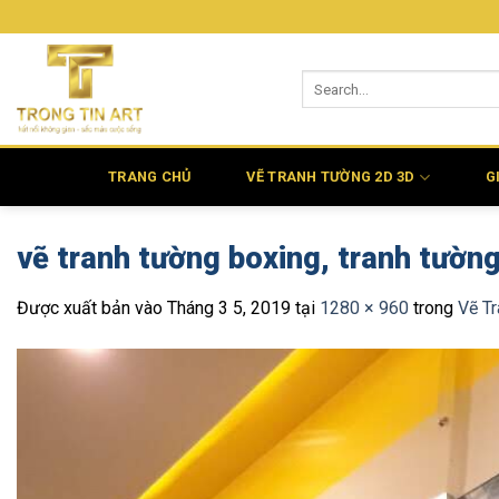
Bỏ
qua
nội
dung
TRANG CHỦ
VẼ TRANH TƯỜNG 2D 3D
G
vẽ tranh tường boxing, tranh tườn
Được xuất bản vào
Tháng 3 5, 2019
tại
1280 × 960
trong
Vẽ T