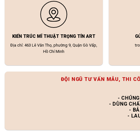
KIẾN TRÚC MĨ THUẬT TRỌNG TÍN ART
G
Địa chỉ: 463 Lê Văn Thọ, phường 9, Quận Gò Vấp,
tr
Hồ Chí Minh
ĐỘI NGŨ TƯ VẤN MẪU, THI C
- CHÚNG
- DÙNG CHẤ
- B
- LA