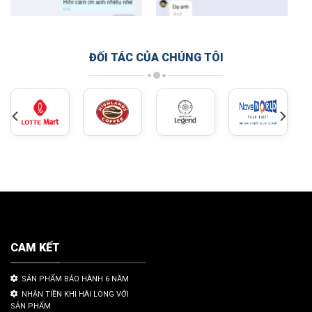
ĐỐI TÁC CỦA CHÚNG TÔI
CAM KẾT
SẢN PHẨM BẢO HÀNH 6 NĂM
NHẬN TIỀN KHI HÀI LÒNG VỚI
SẢN PHẨM