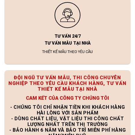
TƯ VẤN 24/7
TƯ VẤN MẪU TẠI NHÀ
THIẾT KẾ MẪU THEO YÊU CẦU
ĐỘI NGŨ TƯ VẤN MẪU, THI CÔNG CHUYÊN
NGHIỆP THEO YÊU CẦU KHÁCH HÀNG, TƯ VẤN
THIẾT KẾ MẪU TẠI NHÀ
CAM KẾT CỦA CÔNG TY CHÚNG TÔI
- CHÚNG TÔI CHỈ NHẬN TIỀN KHI KHÁCH HÀNG
HÀI LÒNG VỚI SẢN PHẨM
- DÙNG CHẤT LIỆU, VẬT LIỆU THI CÔNG CHẤT
LƯỢNG NHẤT TRÊN THỊ TRƯỜNG
- BẢO HÀNH 6 NĂM VÀ BẢO TRÌ MIỄN PHÍ HÀNG