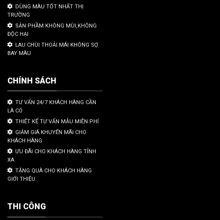
DÙNG MÀU TỐT NHẤT THỊ
TRƯỜNG
SẢN PHẦM KHÔNG MÙI,KHÔNG
ĐỘC HẠI
LAU CHÙI THOẢI MÁI KHÔNG SỢ
BAY MÀU
CHÍNH SÁCH
TƯ VẤN 24/7 KHÁCH HÀNG CẦN
LÀ CÓ
THIẾT KẾ TƯ VẤN MẪU MIỄN PHÍ
GIẢM GIÁ KHUYẾN MÃI CHO
KHÁCH HÀNG
ƯU ĐÃI CHO KHÁCH HÀNG TỈNH
XA
TẶNG QUÀ CHO KHÁCH HÀNG
GIỚI THIỆU
THI CÔNG