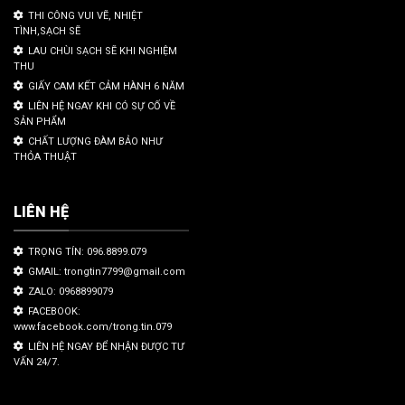
THI CÔNG VUI VẼ, NHIỆT
TÌNH,SẠCH SẼ
LAU CHÙI SẠCH SẼ KHI NGHIỆM
THU
GIẤY CAM KẾT CẢM HÀNH 6 NĂM
LIÊN HỆ NGAY KHI CÓ SỰ CỐ VỀ
SẢN PHẨM
CHẤT LƯỢNG ĐÀM BẢO NHƯ
THỎA THUẬT
LIÊN HỆ
TRỌNG TÍN: 096.8899.079
GMAIL: trongtin7799@gmail.com
ZALO: 0968899079
FACEBOOK:
www.facebook.com/trong.tin.079
LIÊN HỆ NGAY ĐỂ NHẬN ĐƯỢC TƯ
VẤN 24/7.