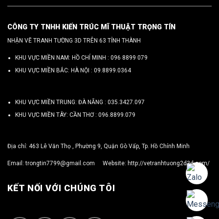
CÔNG TY TNHH KIẾN TRÚC MĨ THUẬT TRỌNG TÍN
NHẬN VẼ TRANH TƯỜNG 3D TRÊN 63 TỈNH THÀNH
KHU VỰC MIỀN NAM: HỒ CHÍ MINH :
096 8899 079
KHU VỰC MIỀN BẮC: HÀ NỘI :
09.8899.0364
KHU VỰC MIỀN TRUNG: ĐÀ NẴNG :
035.3427.097
KHU VỰC MIỀN TÂY: CẦN THƠ :
096.8899.079
Địa chỉ: 463 Lê Văn Thọ , Phường 9, Quận Gò Vấp, Tp. Hồ Chính Minh
Email:
trongtin7799@gmail.com
Website:
http://vetranhtuong2d3d.com/
KẾT NỐI VỚI CHÚNG TÔI