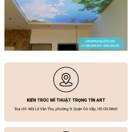
KIẾN TRÚC MĨ THUẬT TRỌNG TÍN ART
Địa chỉ: 463 Lê Văn Thọ, phường 9, Quận Gò Vấp, Hồ Chí Minh