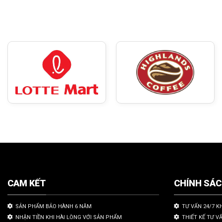
CAM KẾT
CHÍNH SÁ
SẢN PHẨM BẢO HÀNH 6 NĂM
TƯ VẤN 24/7 K
NHẬN TIỀN KHI HÀI LÒNG VỚI SẢN PHẨM
THIẾT KẾ TƯ V