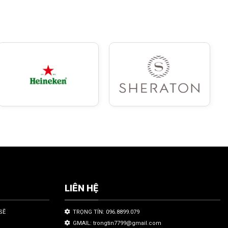
LIÊN HỆ
SẼ
TRỌNG TÍN: 096.8899.079
GMAIL: trongtin7799@gmail.com