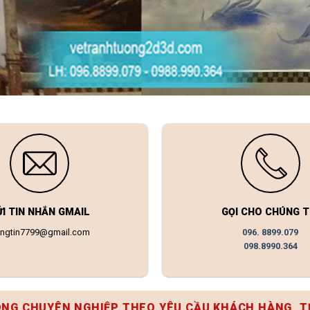
ỬI TIN NHẮN GMAIL
GỌI CHO CHÚNG T
ongtin7799@gmail.com
096. 8899.079
098.8990.364
ÔNG CHUYÊN NGHIỆP THEO YÊU CẦU KHÁCH HÀNG, T