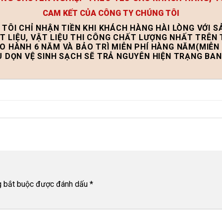
CAM KẾT CỦA CÔNG TY CHÚNG TÔI
 TÔI CHỈ NHẬN TIỀN KHI KHÁCH HÀNG HÀI LÒNG VỚI 
T LIỆU, VẬT LIỆU THI CÔNG CHẤT LƯỢNG NHẤT TRÊN
ẢO HÀNH 6 NĂM VÀ BẢO TRÌ MIỄN PHÍ HÀNG NĂM(MIỄN 
U DỌN VỆ SINH SẠCH SẼ TRẢ NGUYÊN HIỆN TRẠNG BA
g bắt buộc được đánh dấu
*