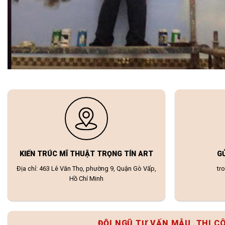
KIẾN TRÚC MĨ THUẬT TRỌNG TÍN ART
G
Địa chỉ: 463 Lê Văn Thọ, phường 9, Quận Gò Vấp,
tr
Hồ Chí Minh
ĐỘI NGŨ TƯ VẤN MẪU, THI C