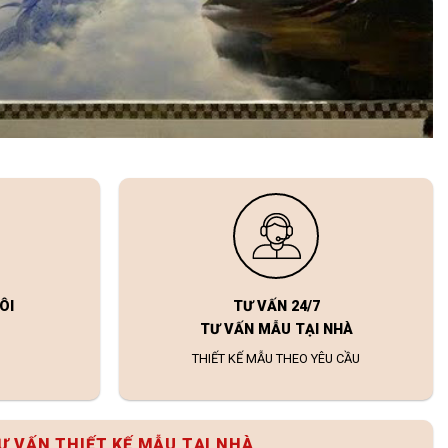
ÔI
TƯ VẤN 24/7
TƯ VẤN MẪU TẠI NHÀ
THIẾT KẾ MẪU THEO YÊU CẦU
Ư VẤN THIẾT KẾ MẪU TẠI NHÀ