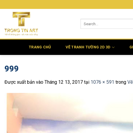
Bỏ
qua
nội
dung
TRANG CHỦ
VẼ TRANH TƯỜNG 2D 3D
G
999
Được xuất bản vào
Tháng 12 13, 2017
tại
1076 × 591
trong
Vẽ