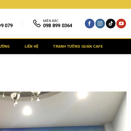
MIỀN BẮC
99 079
098 899 0364
TƯỜNG
LIÊN HỆ
TRANH TƯỜNG QUÁN CAFE