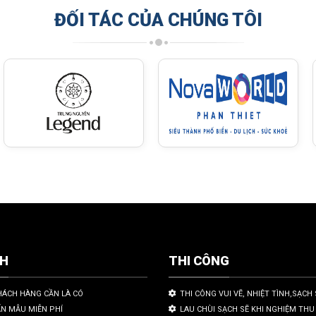
ĐỐI TÁC CỦA CHÚNG TÔI
CH
THI CÔNG
HÁCH HÀNG CẦN LÀ CÓ
THI CÔNG VUI VẼ, NHIỆT TÌNH,SẠCH 
ẤN MẪU MIỄN PHÍ
LAU CHÙI SẠCH SẼ KHI NGHIỆM THU