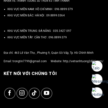
NHẬN VẼ TRANH TƯỜNG 3D TRÊN 63 TỈNH THÀNH
KHU VỰC MIỀN NAM: HỒ CHÍ MINH :
096 8899 079
KHU VỰC MIỀN BẮC: HÀ NỘI :
09.8899.0364
KHU VỰC MIỀN TRUNG: ĐÀ NẴNG :
035.3427.097
KHU VỰC MIỀN TÂY: CẦN THƠ :
096.8899.079
Địa chỉ: 463 Lê Văn Thọ , Phường 9, Quận Gò Vấp, Tp. Hồ Chính Minh
Email:
trongtin7799@gmail.com
Website:
http://vetranhtuong2d3d.com/
KẾT NỐI VỚI CHÚNG TÔI