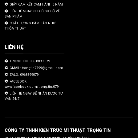
GIẤY CAM KẾT CẢM HÀNH 6 NĂM
LIÊN HỆ NGAY KHI CÓ SỰ CỐ VỀ
SẢN PHẨM
CHẤT LƯỢNG ĐÀM BẢO NHƯ
THỎA THUẬT
LIÊN HỆ
TRỌNG TÍN: 096.8899.079
GMAIL: trongtin7799@gmail.com
ZALO: 0968899079
FACEBOOK:
www.facebook.com/trong.tin.079
LIÊN HỆ NGAY ĐỂ NHẬN ĐƯỢC TƯ
VẤN 24/7.
CÔNG TY TNHH KIẾN TRÚC MĨ THUẬT TRỌNG TÍN