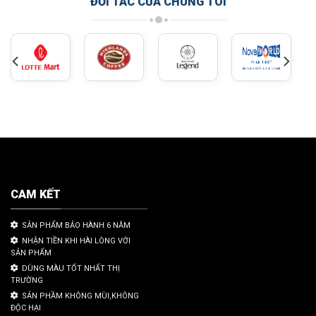
ĐỐI TÁC CỦA CHÚNG TÔI
CAM KẾT
SẢN PHẨM BẢO HÀNH 6 NĂM
NHẬN TIỀN KHI HÀI LÒNG VỚI
SẢN PHẨM
DÙNG MÀU TỐT NHẤT THỊ
TRƯỜNG
SẢN PHẦM KHÔNG MÙI,KHÔNG
ĐỘC HẠI