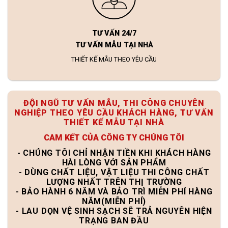
TƯ VẤN 24/7
TƯ VẤN MẪU TẠI NHÀ
THIẾT KẾ MẪU THEO YÊU CẦU
ĐỘI NGŨ TƯ VẤN MẪU, THI CÔNG CHUYÊN
NGHIỆP THEO YÊU CẦU KHÁCH HÀNG, TƯ VẤN
THIẾT KẾ MẪU TẠI NHÀ
CAM KẾT CỦA CÔNG TY CHÚNG TÔI
- CHÚNG TÔI CHỈ NHẬN TIỀN KHI KHÁCH HÀNG
HÀI LÒNG VỚI SẢN PHẨM
- DÙNG CHẤT LIỆU, VẬT LIỆU THI CÔNG CHẤT
LƯỢNG NHẤT TRÊN THỊ TRƯỜNG
- BẢO HÀNH 6 NĂM VÀ BẢO TRÌ MIỄN PHÍ HÀNG
NĂM(MIỄN PHÍ)
- LAU DỌN VỆ SINH SẠCH SẼ TRẢ NGUYÊN HIỆN
TRẠNG BAN ĐẦU