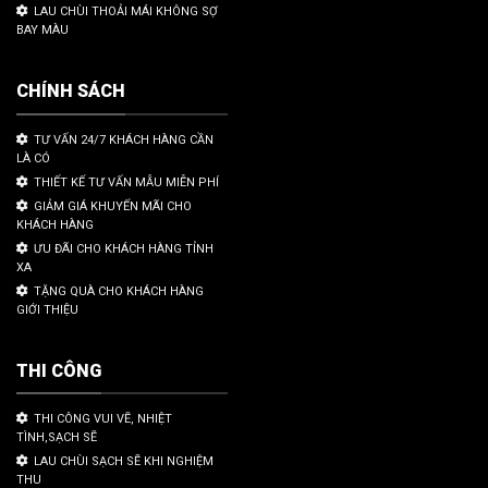
LAU CHÙI THOẢI MÁI KHÔNG SỢ
BAY MÀU
CHÍNH SÁCH
TƯ VẤN 24/7 KHÁCH HÀNG CẦN
LÀ CÓ
THIẾT KẾ TƯ VẤN MẪU MIỄN PHÍ
GIẢM GIÁ KHUYẾN MÃI CHO
KHÁCH HÀNG
ƯU ĐÃI CHO KHÁCH HÀNG TỈNH
XA
TẶNG QUÀ CHO KHÁCH HÀNG
GIỚI THIỆU
THI CÔNG
THI CÔNG VUI VẼ, NHIỆT
TÌNH,SẠCH SẼ
LAU CHÙI SẠCH SẼ KHI NGHIỆM
THU