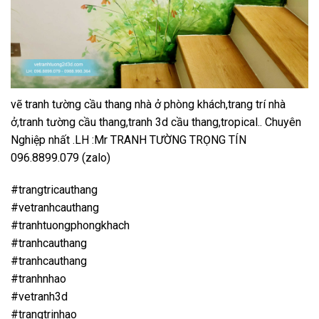
vẽ tranh tường cầu thang nhà ở phòng khách,trang trí nhà
ở,tranh tường cầu thang,tranh 3d cầu thang,tropical.. Chuyên
Nghiệp nhất .LH :Mr TRANH TƯỜNG TRỌNG TÍN
096.8899.079 (zalo)
#trangtricauthang
#vetranhcauthang
#tranhtuongphongkhach
#tranhcauthang
#tranhcauthang
#tranhnhao
#vetranh3d
#trangtrinhao