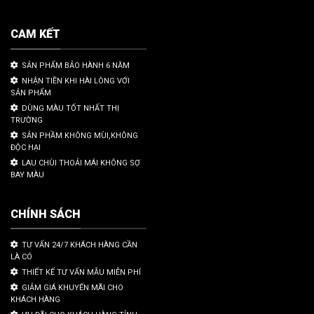
CAM KẾT
SẢN PHẨM BẢO HÀNH 6 NĂM
NHẬN TIỀN KHI HÀI LÒNG VỚI
SẢN PHẨM
DÙNG MÀU TỐT NHẤT THỊ
TRƯỜNG
SẢN PHẦM KHÔNG MÙI,KHÔNG
ĐỘC HẠI
LAU CHÙI THOẢI MÁI KHÔNG SỢ
BAY MÀU
CHÍNH SÁCH
TƯ VẤN 24/7 KHÁCH HÀNG CẦN
LÀ CÓ
THIẾT KẾ TƯ VẤN MẪU MIỄN PHÍ
GIẢM GIÁ KHUYẾN MÃI CHO
KHÁCH HÀNG