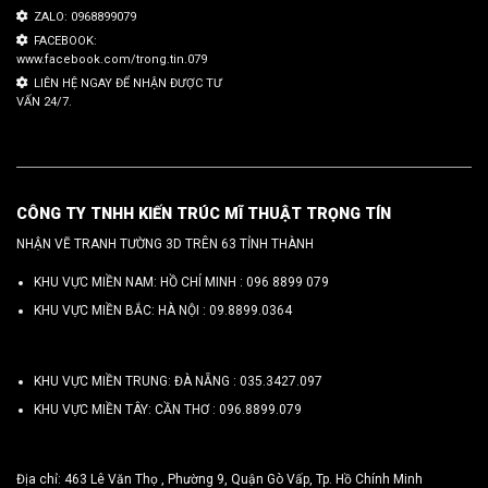
ZALO: 0968899079
FACEBOOK:
www.facebook.com/trong.tin.079
LIÊN HỆ NGAY ĐỂ NHẬN ĐƯỢC TƯ
VẤN 24/7.
CÔNG TY TNHH KIẾN TRÚC MĨ THUẬT TRỌNG TÍN
NHẬN VẼ TRANH TƯỜNG 3D TRÊN 63 TỈNH THÀNH
KHU VỰC MIỀN NAM: HỒ CHÍ MINH :
096 8899 079
KHU VỰC MIỀN BẮC: HÀ NỘI :
09.8899.0364
KHU VỰC MIỀN TRUNG: ĐÀ NẴNG :
035.3427.097
KHU VỰC MIỀN TÂY: CẦN THƠ :
096.8899.079
Địa chỉ: 463 Lê Văn Thọ , Phường 9, Quận Gò Vấp, Tp. Hồ Chính Minh