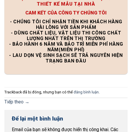
THIẾT KẾ MẪU TẠI NHÀ
CAM KẾT CỦA CÔNG TY CHÚNG TÔI
- CHÚNG TÔI CHỈ NHẬN TIỀN KHI KHÁCH HÀNG
HÀI LÒNG VỚI SẢN PHẨM
- DÙNG CHẤT LIỆU, VẬT LIỆU THI CÔNG CHẤT
LƯỢNG NHẤT TRÊN THỊ TRƯỜNG
- BẢO HÀNH 6 NĂM VÀ BẢO TRÌ MIỄN PHÍ HÀNG
NĂM(MIỄN PHÍ)
- LAU DỌN VỆ SINH SẠCH SẼ TRẢ NGUYÊN HIỆN
TRẠNG BAN ĐẦU
Trackback đã bị đóng, nhưng bạn có thể
đăng bình luận
.
Tiếp theo
→
Để lại một bình luận
Email của bạn sẽ không được hiển thị công khai.
Các