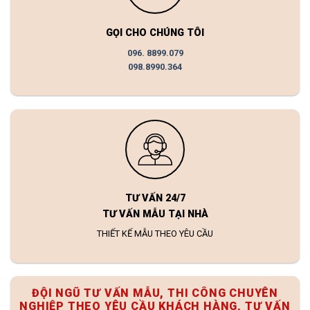
GỌI CHO CHÚNG TÔI
096. 8899.079
098.8990.364
TƯ VẤN 24/7
TƯ VẤN MẪU TẠI NHÀ
THIẾT KẾ MẪU THEO YÊU CẦU
ĐỘI NGŨ TƯ VẤN MẪU, THI CÔNG CHUYÊN
NGHIỆP THEO YÊU CẦU KHÁCH HÀNG, TƯ VẤN