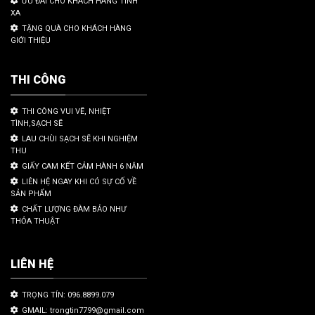
ƯU ĐÃI CHO KHÁCH HÀNG TỈNH
XA
TẶNG QUÀ CHO KHÁCH HÀNG
GIỚI THIỆU
THI CÔNG
THI CÔNG VUI VẼ, NHIỆT
TÌNH,SẠCH SẼ
LAU CHÙI SẠCH SẼ KHI NGHIỆM
THU
GIẤY CAM KẾT CẢM HÀNH 6 NĂM
LIÊN HỆ NGAY KHI CÓ SỰ CỐ VỀ
SẢN PHẨM
CHẤT LƯỢNG ĐÀM BẢO NHƯ
THỎA THUẬT
LIÊN HỆ
TRỌNG TÍN: 096.8899.079
GMAIL: trongtin7799@gmail.com