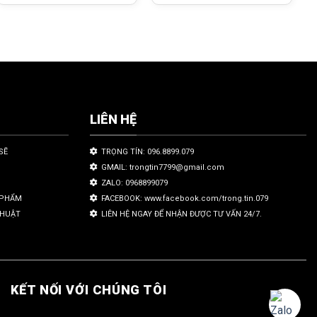
LIÊN HỆ
SẼ
TRỌNG TÍN: 096.8899.079
GMAIL: trongtin7799@gmail.com
ZALO: 0968899079
N PHẨM
FACEBOOK: www.facebook.com/trong.tin.079
THUẬT
LIÊN HỆ NGAY ĐỂ NHẬN ĐƯỢC TƯ VẤN 24/7.
KẾT NỐI VỚI CHÚNG TÔI