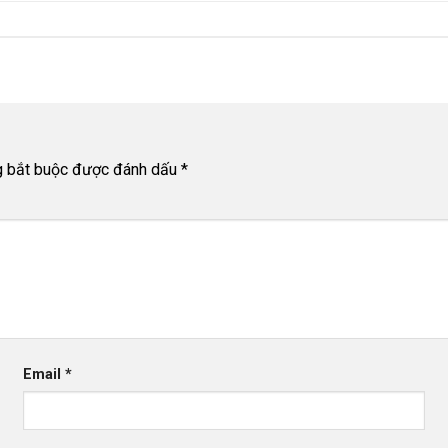
g bắt buộc được đánh dấu
*
Email
*