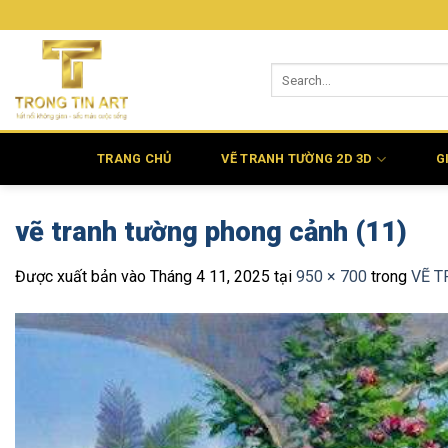
Bỏ
qua
nội
dung
TRANG CHỦ
VẼ TRANH TƯỜNG 2D 3D
G
vẽ tranh tường phong cảnh (11)
Được xuất bản vào
Tháng 4 11, 2025
tại
950 × 700
trong
VẼ T