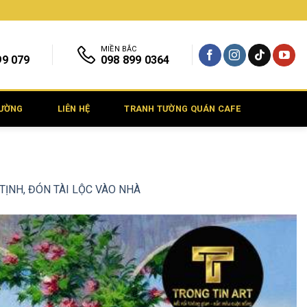
MIỀN BẮC
99 079
098 899 0364
TƯỜNG
LIÊN HỆ
TRANH TƯỜNG QUÁN CAFE
ỊNH, ĐÓN TÀI LỘC VÀO NHÀ