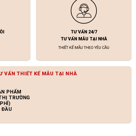
ÔI
TƯ VẤN 24/7
TƯ VẤN MẪU TẠI NHÀ
THIẾT KẾ MẪU THEO YÊU CẦU
Ư VẤN THIẾT KẾ MẪU TẠI NHÀ
SẢN PHẨM
 THỊ TRƯỜNG
PHÍ)
N ĐẦU