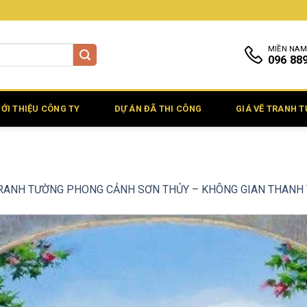
MIỀN NAM
096 88
IỚI THIỆU CÔNG TY
DỰ ÁN ĐÃ THI CÔNG
GIÁ VẼ TRANH 
RANH TƯỜNG PHONG CẢNH SƠN THỦY – KHÔNG GIAN THANH T