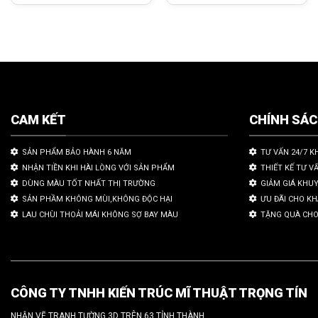
CAM KẾT
CHÍNH SÁ
SẢN PHẨM BẢO HÀNH 6 NĂM
TƯ VẤN 24/7 K
NHẬN TIỀN KHI HÀI LÒNG VỚI SẢN PHẨM
THIẾT KẾ TƯ V
DÙNG MÀU TỐT NHẤT THỊ TRƯỜNG
GIẢM GIÁ KHU
SẢN PHẦM KHÔNG MÙI,KHÔNG ĐỘC HẠI
ƯU ĐÃI CHO K
LAU CHÙI THOẢI MÁI KHÔNG SỢ BAY MÀU
TẶNG QUÀ CHO
CÔNG TY TNHH KIẾN TRÚC MĨ THUẬT TRỌNG TÍN
NHẬN VẼ TRANH TƯỜNG 3D TRÊN 63 TỈNH THÀNH