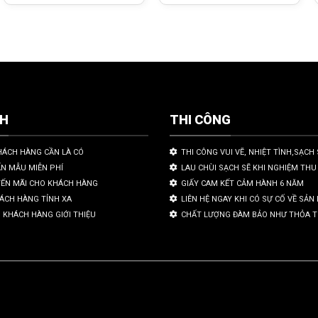
CH
THI CÔNG
HÁCH HÀNG CẦN LÀ CÓ
THI CÔNG VUI VẼ, NHIỆT TÌNH,SẠCH 
ẤN MẪU MIỄN PHÍ
LAU CHÙI SẠCH SẼ KHI NGHIỆM THU
YẾN MÃI CHO KHÁCH HÀNG
GIẤY CAM KẾT CẢM HÀNH 6 NĂM
HÁCH HÀNG TỈNH XA
LIÊN HỆ NGAY KHI CÓ SỰ CỐ VỀ SẢ
 KHÁCH HÀNG GIỚI THIỆU
CHẤT LƯỢNG ĐÀM BẢO NHƯ THỎA 