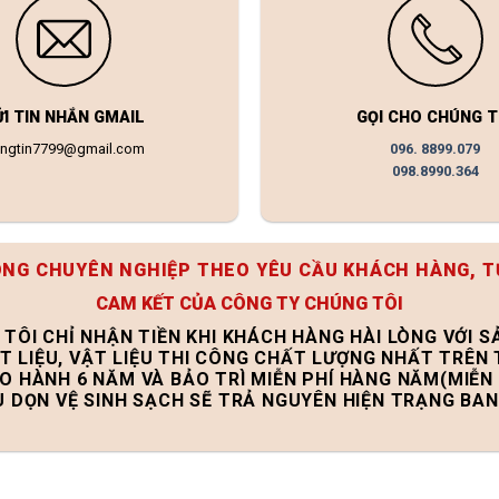
ỬI TIN NHẮN GMAIL
GỌI CHO CHÚNG T
ongtin7799@gmail.com
096. 8899.079
098.8990.364
ÔNG CHUYÊN NGHIỆP THEO YÊU CẦU KHÁCH HÀNG, T
CAM KẾT CỦA CÔNG TY CHÚNG TÔI
 TÔI CHỈ NHẬN TIỀN KHI KHÁCH HÀNG HÀI LÒNG VỚI 
T LIỆU, VẬT LIỆU THI CÔNG CHẤT LƯỢNG NHẤT TRÊN
ẢO HÀNH 6 NĂM VÀ BẢO TRÌ MIỄN PHÍ HÀNG NĂM(MIỄN 
U DỌN VỆ SINH SẠCH SẼ TRẢ NGUYÊN HIỆN TRẠNG BA