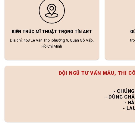
KIẾN TRÚC MĨ THUẬT TRỌNG TÍN ART
G
Địa chỉ: 463 Lê Văn Thọ, phường 9, Quận Gò Vấp,
tr
Hồ Chí Minh
ĐỘI NGŨ TƯ VẤN MẪU, THI C
- CHÚNG
- DÙNG CHẤ
- B
- LA