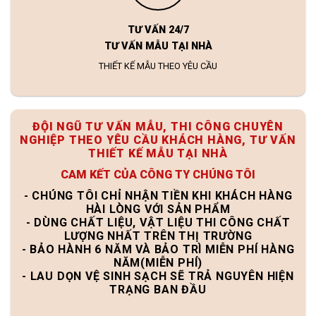
TƯ VẤN 24/7
TƯ VẤN MẪU TẠI NHÀ
THIẾT KẾ MẪU THEO YÊU CẦU
ĐỘI NGŨ TƯ VẤN MẪU, THI CÔNG CHUYÊN
NGHIỆP THEO YÊU CẦU KHÁCH HÀNG, TƯ VẤN
THIẾT KẾ MẪU TẠI NHÀ
CAM KẾT CỦA CÔNG TY CHÚNG TÔI
- CHÚNG TÔI CHỈ NHẬN TIỀN KHI KHÁCH HÀNG
HÀI LÒNG VỚI SẢN PHẨM
- DÙNG CHẤT LIỆU, VẬT LIỆU THI CÔNG CHẤT
LƯỢNG NHẤT TRÊN THỊ TRƯỜNG
- BẢO HÀNH 6 NĂM VÀ BẢO TRÌ MIỄN PHÍ HÀNG
NĂM(MIỄN PHÍ)
- LAU DỌN VỆ SINH SẠCH SẼ TRẢ NGUYÊN HIỆN
TRẠNG BAN ĐẦU