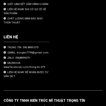
GIẤY CAM KẾT CẢM HÀNH 6 NĂM
LIÊN HỆ NGAY KHI CÓ SỰ CỐ VỀ
SẢN PHẨM
CHẤT LƯỢNG ĐÀM BẢO NHƯ
THỎA THUẬT
LIÊN HỆ
TRỌNG TÍN: 096.8899.079
GMAIL: trongtin7799@gmail.com
ZALO: 0968899079
FACEBOOK:
www.facebook.com/trong.tin.079
LIÊN HỆ NGAY ĐỂ NHẬN ĐƯỢC TƯ
VẤN 24/7.
CÔNG TY TNHH KIẾN TRÚC MĨ THUẬT TRỌNG TÍN