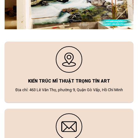
KIẾN TRÚC MĨ THUẬT TRỌNG TÍN ART
Địa chỉ: 463 Lê Văn Thọ, phường 9, Quận Gò Vấp, Hồ Chí Minh