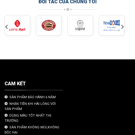
ĐỐI TÁC CỦA CHÚNG TÔI
CAM KẾT
SẢN PHẨM BẢO HÀNH 6 NĂM
NHẬN TIỀN KHI HÀI LÒNG VỚI
SẢN PHẨM
DÙNG MÀU TỐT NHẤT THỊ
TRƯỜNG
SẢN PHẦM KHÔNG MÙI,KHÔNG
ĐỘC HẠI