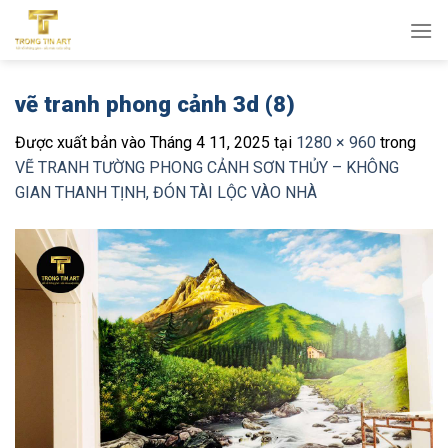
Bỏ
qua
nội
dung
vẽ tranh phong cảnh 3d (8)
Được xuất bản vào
Tháng 4 11, 2025
tại
1280 × 960
trong
VẼ TRANH TƯỜNG PHONG CẢNH SƠN THỦY – KHÔNG
GIAN THANH TỊNH, ĐÓN TÀI LỘC VÀO NHÀ