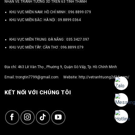
NHẬN VẼ TRANH TƯỜNG 3D TRÊN 63 TỈNH THÀNH
KHU VỰC MIỀN NAM: HỒ CHÍ MINH :
096 8899 079
KHU VỰC MIỀN BẮC: HÀ NỘI :
09.8899.0364
KHU VỰC MIỀN TRUNG: ĐÀ NẴNG :
035.3427.097
KHU VỰC MIỀN TÂY: CẦN THƠ :
096.8899.079
Địa chỉ: 463 Lê Văn Thọ , Phường 9, Quận Gò Vấp, Tp. Hồ Chính Minh
Email:
trongtin7799@gmail.com
Website:
http://vetranhtuong2d3d.com/
KẾT NỐI VỚI CHÚNG TÔI