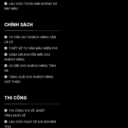
LAU CHÙI THOẢI MÁI KHÔNG SỢ
BAY MÀU
CHÍNH SÁCH
TƯ VẤN 24/7 KHÁCH HÀNG CẦN
LÀ CÓ
THIẾT KẾ TƯ VẤN MẪU MIỄN PHÍ
GIẢM GIÁ KHUYẾN MÃI CHO
KHÁCH HÀNG
ƯU ĐÃI CHO KHÁCH HÀNG TỈNH
XA
TẶNG QUÀ CHO KHÁCH HÀNG
GIỚI THIỆU
THI CÔNG
THI CÔNG VUI VẼ, NHIỆT
TÌNH,SẠCH SẼ
LAU CHÙI SẠCH SẼ KHI NGHIỆM
THU