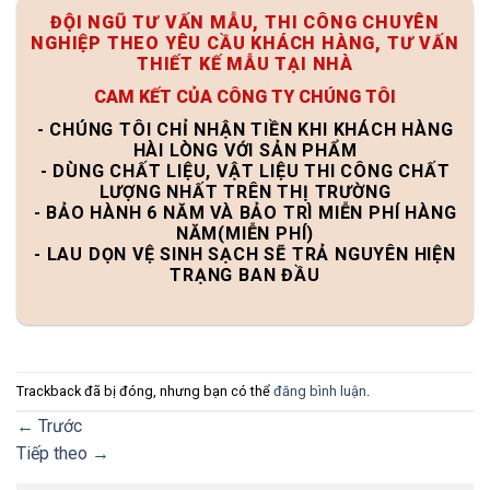
ĐỘI NGŨ TƯ VẤN MẪU, THI CÔNG CHUYÊN
NGHIỆP THEO YÊU CẦU KHÁCH HÀNG, TƯ VẤN
THIẾT KẾ MẪU TẠI NHÀ
CAM KẾT CỦA CÔNG TY CHÚNG TÔI
- CHÚNG TÔI CHỈ NHẬN TIỀN KHI KHÁCH HÀNG
HÀI LÒNG VỚI SẢN PHẨM
- DÙNG CHẤT LIỆU, VẬT LIỆU THI CÔNG CHẤT
LƯỢNG NHẤT TRÊN THỊ TRƯỜNG
- BẢO HÀNH 6 NĂM VÀ BẢO TRÌ MIỄN PHÍ HÀNG
NĂM(MIỄN PHÍ)
- LAU DỌN VỆ SINH SẠCH SẼ TRẢ NGUYÊN HIỆN
TRẠNG BAN ĐẦU
Trackback đã bị đóng, nhưng bạn có thể
đăng bình luận
.
←
Trước
Tiếp theo
→