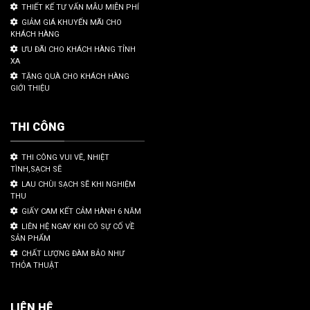
THIẾT KẾ TƯ VẤN MẪU MIỄN PHÍ
GIẢM GIÁ KHUYẾN MÃI CHO
KHÁCH HÀNG
ƯU ĐÃI CHO KHÁCH HÀNG TỈNH
XA
TẶNG QUÀ CHO KHÁCH HÀNG
GIỚI THIỆU
THI CÔNG
THI CÔNG VUI VẼ, NHIỆT
TÌNH,SẠCH SẼ
LAU CHÙI SẠCH SẼ KHI NGHIỆM
THU
GIẤY CAM KẾT CẢM HÀNH 6 NĂM
LIÊN HỆ NGAY KHI CÓ SỰ CỐ VỀ
SẢN PHẨM
CHẤT LƯỢNG ĐÀM BẢO NHƯ
THỎA THUẬT
LIÊN HỆ