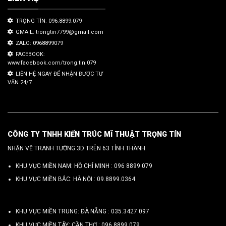
TRỌNG TÍN: 096.8899.079
GMAIL: trongtin7799@gmail.com
ZALO: 0968899079
FACEBOOK:
www.facebook.com/trong.tin.079
LIÊN HỆ NGAY ĐỂ NHẬN ĐƯỢC TƯ
VẤN 24/7.
CÔNG TY TNHH KIẾN TRÚC MĨ THUẬT TRỌNG TÍN
NHẬN VẼ TRANH TƯỜNG 3D TRÊN 63 TỈNH THÀNH
KHU VỰC MIỀN NAM: HỒ CHÍ MINH :
096 8899 079
KHU VỰC MIỀN BẮC: HÀ NỘI :
09.8899.0364
KHU VỰC MIỀN TRUNG: ĐÀ NẴNG :
035.3427.097
KHU VỰC MIỀN TÂY: CẦN THƠ :
096.8899.079