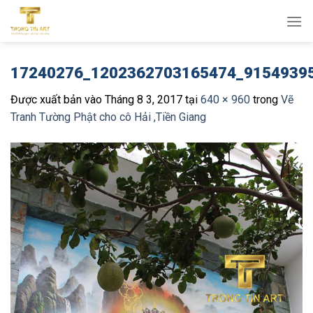
Bỏ
qua
nội
dung
17240276_1202362703165474_9154939
Được xuất bản vào
Tháng 8 3, 2017
tại
640 × 960
trong
Vẽ
Tranh Tường Phật cho cô Hải ,Tiền Giang