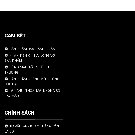
CAM KẾT
SẢN PHẨM BẢO HÀNH 6 NĂM
NHẬN TIỀN KHI HÀI LÒNG VỚI
SẢN PHẨM
DÙNG MÀU TỐT NHẤT THỊ
TRƯỜNG
SẢN PHẦM KHÔNG MÙI,KHÔNG
ĐỘC HẠI
LAU CHÙI THOẢI MÁI KHÔNG SỢ
BAY MÀU
CHÍNH SÁCH
TƯ VẤN 24/7 KHÁCH HÀNG CẦN
LÀ CÓ