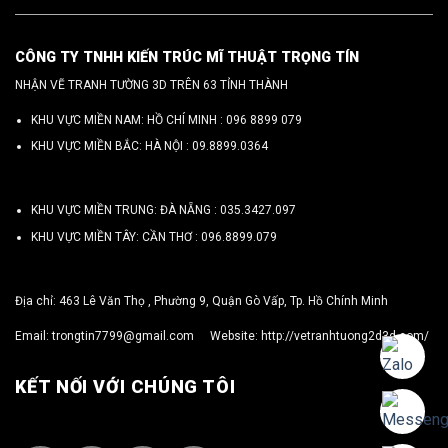
CÔNG TY TNHH KIẾN TRÚC MĨ THUẬT TRỌNG TÍN
NHẬN VẼ TRANH TƯỜNG 3D TRÊN 63 TỈNH THÀNH
KHU VỰC MIỀN NAM: HỒ CHÍ MINH :
096 8899 079
KHU VỰC MIỀN BẮC: HÀ NỘI :
09.8899.0364
KHU VỰC MIỀN TRUNG: ĐÀ NẴNG :
035.3427.097
KHU VỰC MIỀN TÂY: CẦN THƠ :
096.8899.079
Địa chỉ: 463 Lê Văn Thọ , Phường 9, Quận Gò Vấp, Tp. Hồ Chính Minh
Email:
trongtin7799@gmail.com
Website:
http://vetranhtuong2d3d.com/
KẾT NỐI VỚI CHÚNG TÔI