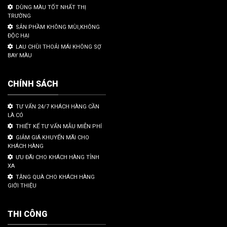
DÙNG MÀU TỐT NHẤT THỊ
TRƯỜNG
SẢN PHẦM KHÔNG MÙI,KHÔNG
ĐỘC HẠI
LAU CHÙI THOẢI MÁI KHÔNG SỢ
BAY MÀU
CHÍNH SÁCH
TƯ VẤN 24/7 KHÁCH HÀNG CẦN
LÀ CÓ
THIẾT KẾ TƯ VẤN MẪU MIỄN PHÍ
GIẢM GIÁ KHUYẾN MÃI CHO
KHÁCH HÀNG
ƯU ĐÃI CHO KHÁCH HÀNG TỈNH
XA
TẶNG QUÀ CHO KHÁCH HÀNG
GIỚI THIỆU
THI CÔNG