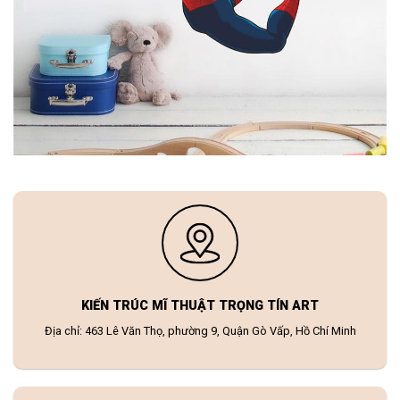
KIẾN TRÚC MĨ THUẬT TRỌNG TÍN ART
Địa chỉ: 463 Lê Văn Thọ, phường 9, Quận Gò Vấp, Hồ Chí Minh