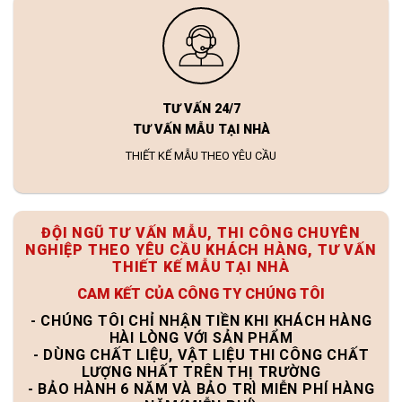
TƯ VẤN 24/7
TƯ VẤN MẪU TẠI NHÀ
THIẾT KẾ MẪU THEO YÊU CẦU
ĐỘI NGŨ TƯ VẤN MẪU, THI CÔNG CHUYÊN
NGHIỆP THEO YÊU CẦU KHÁCH HÀNG, TƯ VẤN
THIẾT KẾ MẪU TẠI NHÀ
CAM KẾT CỦA CÔNG TY CHÚNG TÔI
- CHÚNG TÔI CHỈ NHẬN TIỀN KHI KHÁCH HÀNG
HÀI LÒNG VỚI SẢN PHẨM
- DÙNG CHẤT LIỆU, VẬT LIỆU THI CÔNG CHẤT
LƯỢNG NHẤT TRÊN THỊ TRƯỜNG
- BẢO HÀNH 6 NĂM VÀ BẢO TRÌ MIỄN PHÍ HÀNG