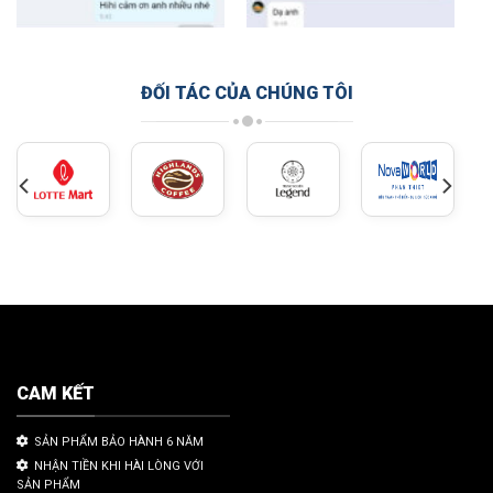
ĐỐI TÁC CỦA CHÚNG TÔI
CAM KẾT
SẢN PHẨM BẢO HÀNH 6 NĂM
NHẬN TIỀN KHI HÀI LÒNG VỚI
SẢN PHẨM