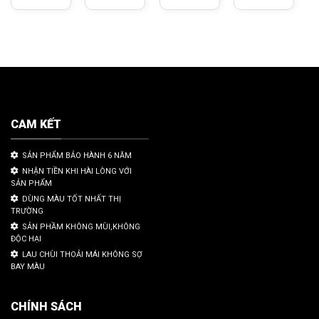
CAM KẾT
SẢN PHẨM BẢO HÀNH 6 NĂM
NHẬN TIỀN KHI HÀI LÒNG VỚI
SẢN PHẨM
DÙNG MÀU TỐT NHẤT THỊ
TRƯỜNG
SẢN PHẦM KHÔNG MÙI,KHÔNG
ĐỘC HẠI
LAU CHÙI THOẢI MÁI KHÔNG SỢ
BAY MÀU
CHÍNH SÁCH