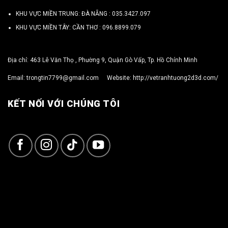
KHU VỰC MIỀN TRUNG: ĐÀ NẴNG :
035.3427.097
KHU VỰC MIỀN TÂY: CẦN THƠ :
096.8899.079
Địa chỉ: 463 Lê Văn Thọ , Phường 9, Quận Gò Vấp, Tp. Hồ Chính Minh
Email:
trongtin7799@gmail.com
Website:
http://vetranhtuong2d3d.com/
KẾT NỐI VỚI CHÚNG TÔI
Copyright 2026 ©
TRỌNG TÍN ART 3D