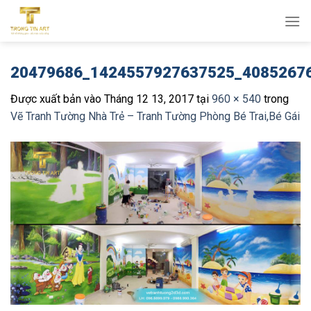
Bỏ
qua
nội
dung
20479686_1424557927637525_4085267
Được xuất bản vào
Tháng 12 13, 2017
tại
960 × 540
trong
Vẽ Tranh Tường Nhà Trẻ – Tranh Tường Phòng Bé Trai,Bé Gái