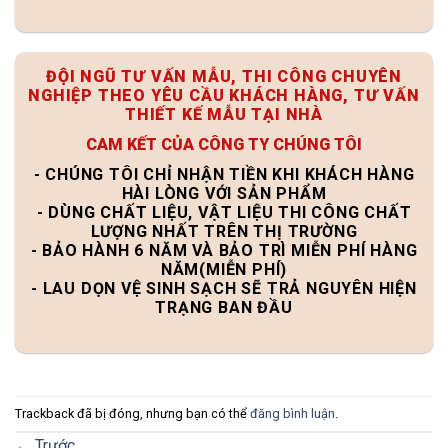
ĐỘI NGŨ TƯ VẤN MẪU, THI CÔNG CHUYÊN
NGHIỆP THEO YÊU CẦU KHÁCH HÀNG, TƯ VẤN
THIẾT KẾ MẪU TẠI NHÀ
CAM KẾT CỦA CÔNG TY CHÚNG TÔI
- CHÚNG TÔI CHỈ NHẬN TIỀN KHI KHÁCH HÀNG
HÀI LÒNG VỚI SẢN PHẨM
- DÙNG CHẤT LIỆU, VẬT LIỆU THI CÔNG CHẤT
LƯỢNG NHẤT TRÊN THỊ TRƯỜNG
- BẢO HÀNH 6 NĂM VÀ BẢO TRÌ MIỄN PHÍ HÀNG
NĂM(MIỄN PHÍ)
- LAU DỌN VỆ SINH SẠCH SẼ TRẢ NGUYÊN HIỆN
TRẠNG BAN ĐẦU
Trackback đã bị đóng, nhưng bạn có thể
đăng bình luận
.
←
Trước