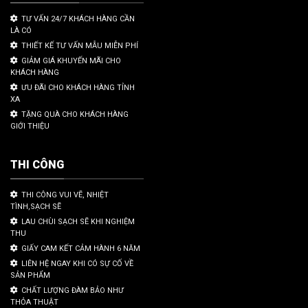
TƯ VẤN 24/7 KHÁCH HÀNG CẦN
LÀ CÓ
THIẾT KẾ TƯ VẤN MẪU MIỄN PHÍ
GIẢM GIÁ KHUYẾN MÃI CHO
KHÁCH HÀNG
ƯU ĐÃI CHO KHÁCH HÀNG TỈNH
XA
TẶNG QUÀ CHO KHÁCH HÀNG
GIỚI THIỆU
THI CÔNG
THI CÔNG VUI VẼ, NHIỆT
TÌNH,SẠCH SẼ
LAU CHÙI SẠCH SẼ KHI NGHIỆM
THU
GIẤY CAM KẾT CẢM HÀNH 6 NĂM
LIÊN HỆ NGAY KHI CÓ SỰ CỐ VỀ
SẢN PHẨM
CHẤT LƯỢNG ĐÀM BẢO NHƯ
THỎA THUẬT