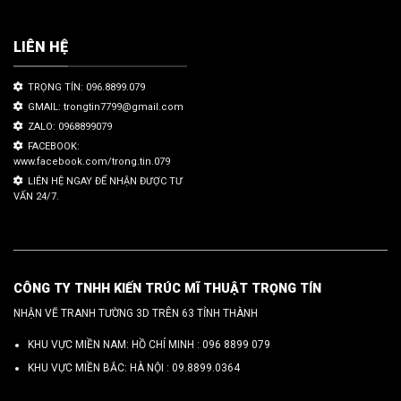
LIÊN HỆ
TRỌNG TÍN: 096.8899.079
GMAIL: trongtin7799@gmail.com
ZALO: 0968899079
FACEBOOK:
www.facebook.com/trong.tin.079
LIÊN HỆ NGAY ĐỂ NHẬN ĐƯỢC TƯ
VẤN 24/7.
CÔNG TY TNHH KIẾN TRÚC MĨ THUẬT TRỌNG TÍN
NHẬN VẼ TRANH TƯỜNG 3D TRÊN 63 TỈNH THÀNH
KHU VỰC MIỀN NAM: HỒ CHÍ MINH :
096 8899 079
KHU VỰC MIỀN BẮC: HÀ NỘI :
09.8899.0364