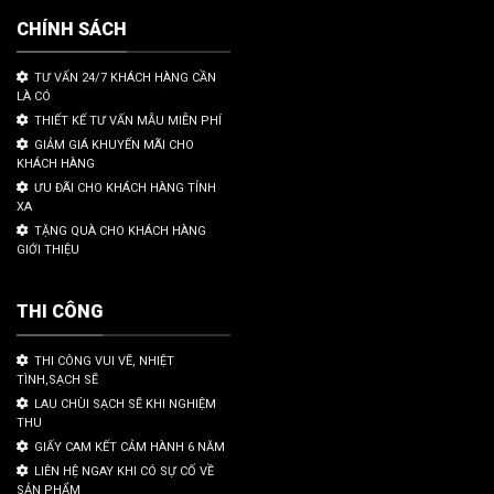
CHÍNH SÁCH
TƯ VẤN 24/7 KHÁCH HÀNG CẦN
LÀ CÓ
THIẾT KẾ TƯ VẤN MẪU MIỄN PHÍ
GIẢM GIÁ KHUYẾN MÃI CHO
KHÁCH HÀNG
ƯU ĐÃI CHO KHÁCH HÀNG TỈNH
XA
TẶNG QUÀ CHO KHÁCH HÀNG
GIỚI THIỆU
THI CÔNG
THI CÔNG VUI VẼ, NHIỆT
TÌNH,SẠCH SẼ
LAU CHÙI SẠCH SẼ KHI NGHIỆM
THU
GIẤY CAM KẾT CẢM HÀNH 6 NĂM
LIÊN HỆ NGAY KHI CÓ SỰ CỐ VỀ
SẢN PHẨM