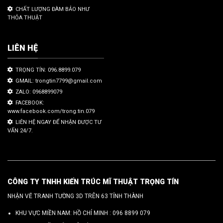
CHẤT LƯỢNG ĐÀM BẢO NHƯ
THỎA THUẬT
LIÊN HỆ
TRỌNG TÍN: 096.8899.079
GMAIL: trongtin7799@gmail.com
ZALO: 0968899079
FACEBOOK:
www.facebook.com/trong.tin.079
LIÊN HỆ NGAY ĐỂ NHẬN ĐƯỢC TƯ
VẤN 24/7.
CÔNG TY TNHH KIẾN TRÚC MĨ THUẬT TRỌNG TÍN
NHẬN VẼ TRANH TƯỜNG 3D TRÊN 63 TỈNH THÀNH
KHU VỰC MIỀN NAM: HỒ CHÍ MINH :
096 8899 079