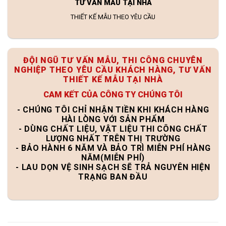
TƯ VẤN MẪU TẠI NHÀ
THIẾT KẾ MẪU THEO YÊU CẦU
ĐỘI NGŨ TƯ VẤN MẪU, THI CÔNG CHUYÊN
NGHIỆP THEO YÊU CẦU KHÁCH HÀNG, TƯ VẤN
THIẾT KẾ MẪU TẠI NHÀ
CAM KẾT CỦA CÔNG TY CHÚNG TÔI
- CHÚNG TÔI CHỈ NHẬN TIỀN KHI KHÁCH HÀNG
HÀI LÒNG VỚI SẢN PHẨM
- DÙNG CHẤT LIỆU, VẬT LIỆU THI CÔNG CHẤT
LƯỢNG NHẤT TRÊN THỊ TRƯỜNG
- BẢO HÀNH 6 NĂM VÀ BẢO TRÌ MIỄN PHÍ HÀNG
NĂM(MIỄN PHÍ)
- LAU DỌN VỆ SINH SẠCH SẼ TRẢ NGUYÊN HIỆN
TRẠNG BAN ĐẦU