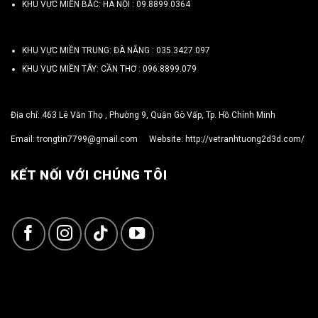
KHU VỰC MIỀN BẮC: HÀ NỘI :
09.8899.0364
KHU VỰC MIỀN TRUNG: ĐÀ NẴNG :
035.3427.097
KHU VỰC MIỀN TÂY: CẦN THƠ :
096.8899.079
Địa chỉ: 463 Lê Văn Thọ , Phường 9, Quận Gò Vấp, Tp. Hồ Chính Minh
Email:
trongtin7799@gmail.com
Website:
http://vetranhtuong2d3d.com/
KẾT NỐI VỚI CHÚNG TÔI
Copyright 2026 ©
TRỌNG TÍN ART 3D