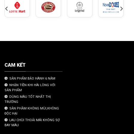
CAM KẾT
SẢN PHẨM BẢO HÀNH 6 NĂM
NHẬN TIỀN KHI HÀI LÒNG VỚI
SẢN PHẨM
DÙNG MÀU TỐT NHẤT THỊ
TRƯỜNG
SẢN PHẦM KHÔNG MÙI,KHÔNG
ĐỘC HẠI
LAU CHÙI THOẢI MÁI KHÔNG SỢ
BAY MÀU