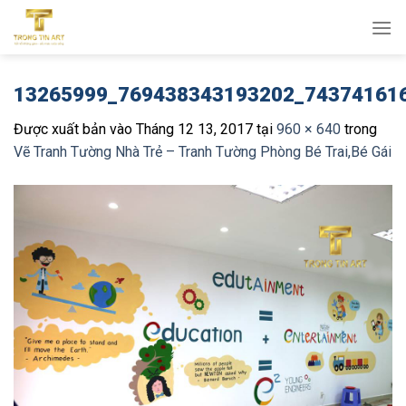
Bỏ
qua
nội
dung
13265999_769438343193202_74374161
Được xuất bản vào
Tháng 12 13, 2017
tại
960 × 640
trong
Vẽ Tranh Tường Nhà Trẻ – Tranh Tường Phòng Bé Trai,Bé Gái