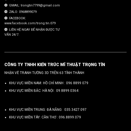
GMAIL: trongtin7799@gmail.com
ZALO: 0968899079
FACEBOOK:
www.facebook.com/trong.tin.079
LIÊN HỆ NGAY ĐỂ NHẬN ĐƯỢC TƯ
VẤN 24/7.
CÔNG TY TNHH KIẾN TRÚC MĨ THUẬT TRỌNG TÍN
NHẬN VẼ TRANH TƯỜNG 3D TRÊN 63 TỈNH THÀNH
KHU VỰC MIỀN NAM: HỒ CHÍ MINH :
096 8899 079
KHU VỰC MIỀN BẮC: HÀ NỘI :
09.8899.0364
KHU VỰC MIỀN TRUNG: ĐÀ NẴNG :
035.3427.097
KHU VỰC MIỀN TÂY: CẦN THƠ :
096.8899.079