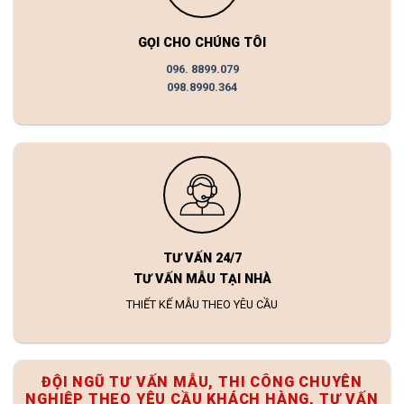
GỌI CHO CHÚNG TÔI
096. 8899.079
098.8990.364
TƯ VẤN 24/7
TƯ VẤN MẪU TẠI NHÀ
THIẾT KẾ MẪU THEO YÊU CẦU
ĐỘI NGŨ TƯ VẤN MẪU, THI CÔNG CHUYÊN
NGHIỆP THEO YÊU CẦU KHÁCH HÀNG, TƯ VẤN