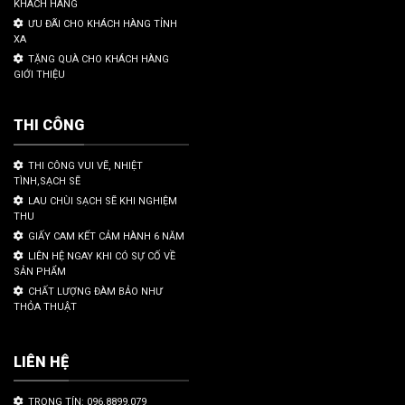
KHÁCH HÀNG
ƯU ĐÃI CHO KHÁCH HÀNG TỈNH
XA
TẶNG QUÀ CHO KHÁCH HÀNG
GIỚI THIỆU
THI CÔNG
THI CÔNG VUI VẼ, NHIỆT
TÌNH,SẠCH SẼ
LAU CHÙI SẠCH SẼ KHI NGHIỆM
THU
GIẤY CAM KẾT CẢM HÀNH 6 NĂM
LIÊN HỆ NGAY KHI CÓ SỰ CỐ VỀ
SẢN PHẨM
CHẤT LƯỢNG ĐÀM BẢO NHƯ
THỎA THUẬT
LIÊN HỆ
TRỌNG TÍN: 096.8899.079