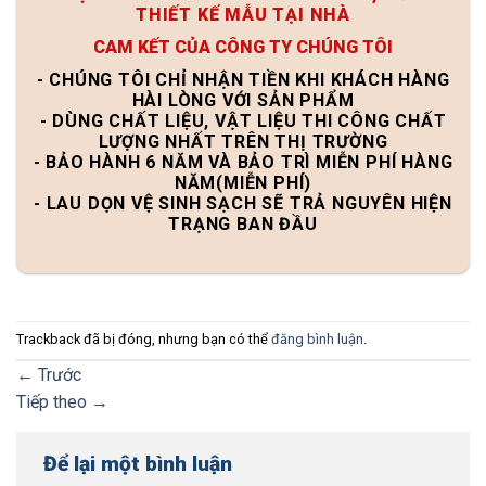
THIẾT KẾ MẪU TẠI NHÀ
CAM KẾT CỦA CÔNG TY CHÚNG TÔI
- CHÚNG TÔI CHỈ NHẬN TIỀN KHI KHÁCH HÀNG
HÀI LÒNG VỚI SẢN PHẨM
- DÙNG CHẤT LIỆU, VẬT LIỆU THI CÔNG CHẤT
LƯỢNG NHẤT TRÊN THỊ TRƯỜNG
- BẢO HÀNH 6 NĂM VÀ BẢO TRÌ MIỄN PHÍ HÀNG
NĂM(MIỄN PHÍ)
- LAU DỌN VỆ SINH SẠCH SẼ TRẢ NGUYÊN HIỆN
TRẠNG BAN ĐẦU
Trackback đã bị đóng, nhưng bạn có thể
đăng bình luận
.
←
Trước
Tiếp theo
→
Để lại một bình luận