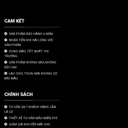
CAM KẾT
SẢN PHẨM BẢO HÀNH 6 NĂM
NHẬN TIỀN KHI HÀI LÒNG VỚI
SẢN PHẨM
DÙNG MÀU TỐT NHẤT THỊ
TRƯỜNG
SẢN PHẦM KHÔNG MÙI,KHÔNG
ĐỘC HẠI
LAU CHÙI THOẢI MÁI KHÔNG SỢ
BAY MÀU
CHÍNH SÁCH
TƯ VẤN 24/7 KHÁCH HÀNG CẦN
LÀ CÓ
THIẾT KẾ TƯ VẤN MẪU MIỄN PHÍ
GIẢM GIÁ KHUYẾN MÃI CHO