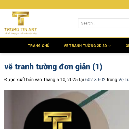
Bỏ
qua
nội
dung
TRANG CHỦ
VẼ TRANH TƯỜNG 2D 3D
G
vẽ tranh tường đơn giản (1)
Được xuất bản vào
Tháng 5 10, 2025
tại
602 × 602
trong
Vẽ T