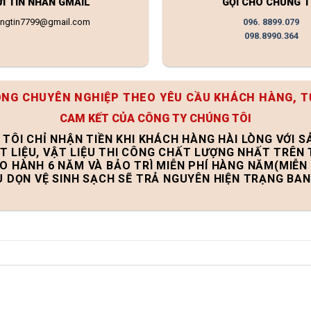
ỬI TIN NHẮN GMAIL
GỌI CHO CHÚNG T
ongtin7799@gmail.com
096. 8899.079
098.8990.364
ÔNG CHUYÊN NGHIỆP THEO YÊU CẦU KHÁCH HÀNG, T
CAM KẾT CỦA CÔNG TY CHÚNG TÔI
 TÔI CHỈ NHẬN TIỀN KHI KHÁCH HÀNG HÀI LÒNG VỚI 
T LIỆU, VẬT LIỆU THI CÔNG CHẤT LƯỢNG NHẤT TRÊN
ẢO HÀNH 6 NĂM VÀ BẢO TRÌ MIỄN PHÍ HÀNG NĂM(MIỄN 
U DỌN VỆ SINH SẠCH SẼ TRẢ NGUYÊN HIỆN TRẠNG BA