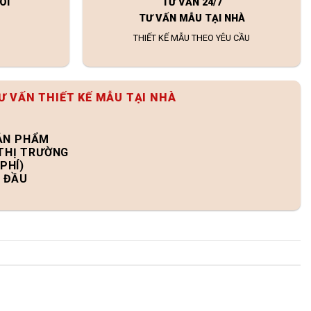
ÔI
TƯ VẤN 24/7
TƯ VẤN MẪU TẠI NHÀ
THIẾT KẾ MẪU THEO YÊU CẦU
Ư VẤN THIẾT KẾ MẪU TẠI NHÀ
SẢN PHẨM
 THỊ TRƯỜNG
PHÍ)
N ĐẦU