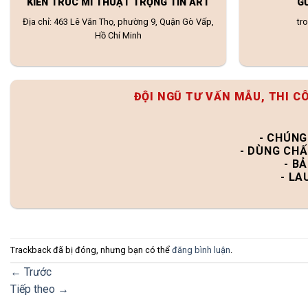
KIẾN TRÚC MĨ THUẬT TRỌNG TÍN ART
G
Địa chỉ: 463 Lê Văn Thọ, phường 9, Quận Gò Vấp,
tr
Hồ Chí Minh
ĐỘI NGŨ TƯ VẤN MẪU, THI C
- CHÚNG
- DÙNG CHẤ
- B
- LA
Trackback đã bị đóng, nhưng bạn có thể
đăng bình luận
.
←
Trước
Tiếp theo
→