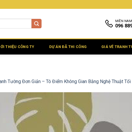
MIỀN NAM
096 88
IỚI THIỆU CÔNG TY
DỰ ÁN ĐÃ THI CÔNG
GIÁ VẼ TRANH 
ranh Tường Đơn Giản – Tô Điểm Không Gian Bằng Nghệ Thuật Tối