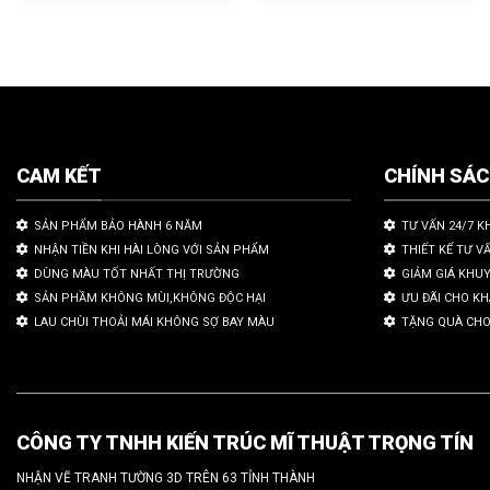
CAM KẾT
CHÍNH SÁ
SẢN PHẨM BẢO HÀNH 6 NĂM
TƯ VẤN 24/7 K
NHẬN TIỀN KHI HÀI LÒNG VỚI SẢN PHẨM
THIẾT KẾ TƯ V
DÙNG MÀU TỐT NHẤT THỊ TRƯỜNG
GIẢM GIÁ KHU
SẢN PHẦM KHÔNG MÙI,KHÔNG ĐỘC HẠI
ƯU ĐÃI CHO K
LAU CHÙI THOẢI MÁI KHÔNG SỢ BAY MÀU
TẶNG QUÀ CHO
CÔNG TY TNHH KIẾN TRÚC MĨ THUẬT TRỌNG TÍN
NHẬN VẼ TRANH TƯỜNG 3D TRÊN 63 TỈNH THÀNH