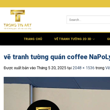
Bỏ
qua
nội
dung
TRANG CHỦ
VẼ TRANH TƯỜNG 2D 3D
G
vẽ tranh tường quán coffee NaPoLy
Được xuất bản vào
Tháng 5 20, 2025
tại
2048 × 1536
trong
Vẽ