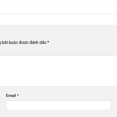
g bắt buộc được đánh dấu
*
Email
*