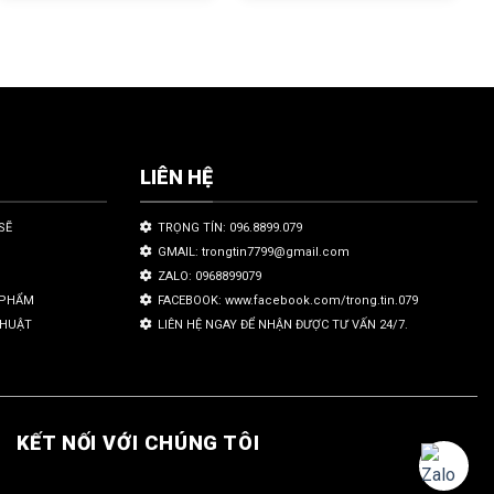
LIÊN HỆ
SẼ
TRỌNG TÍN: 096.8899.079
GMAIL: trongtin7799@gmail.com
ZALO: 0968899079
N PHẨM
FACEBOOK: www.facebook.com/trong.tin.079
THUẬT
LIÊN HỆ NGAY ĐỂ NHẬN ĐƯỢC TƯ VẤN 24/7.
KẾT NỐI VỚI CHÚNG TÔI