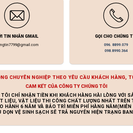
ỬI TIN NHẮN GMAIL
GỌI CHO CHÚNG T
ongtin7799@gmail.com
096. 8899.079
098.8990.364
ÔNG CHUYÊN NGHIỆP THEO YÊU CẦU KHÁCH HÀNG, T
CAM KẾT CỦA CÔNG TY CHÚNG TÔI
 TÔI CHỈ NHẬN TIỀN KHI KHÁCH HÀNG HÀI LÒNG VỚI 
T LIỆU, VẬT LIỆU THI CÔNG CHẤT LƯỢNG NHẤT TRÊN
ẢO HÀNH 6 NĂM VÀ BẢO TRÌ MIỄN PHÍ HÀNG NĂM(MIỄN 
U DỌN VỆ SINH SẠCH SẼ TRẢ NGUYÊN HIỆN TRẠNG BA