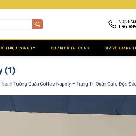
MIỀN NAM
096 88
IỚI THIỆU CÔNG TY
DỰ ÁN ĐÃ THI CÔNG
GIÁ VẼ TRANH 
 (1)
 Tranh Tường Quán Coffee Napoly – Trang Trí Quán Cafe Độc Đáo