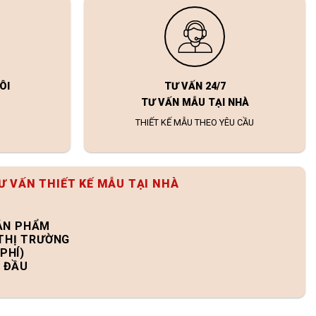
ÔI
TƯ VẤN 24/7
TƯ VẤN MẪU TẠI NHÀ
THIẾT KẾ MẪU THEO YÊU CẦU
Ư VẤN THIẾT KẾ MẪU TẠI NHÀ
SẢN PHẨM
 THỊ TRƯỜNG
PHÍ)
N ĐẦU