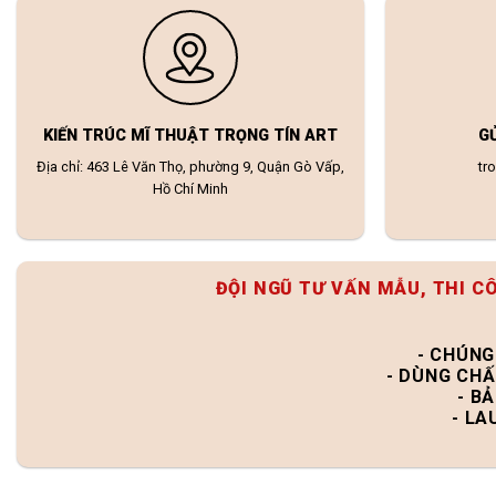
KIẾN TRÚC MĨ THUẬT TRỌNG TÍN ART
G
Địa chỉ: 463 Lê Văn Thọ, phường 9, Quận Gò Vấp,
tr
Hồ Chí Minh
ĐỘI NGŨ TƯ VẤN MẪU, THI C
- CHÚNG
- DÙNG CHẤ
- B
- LA