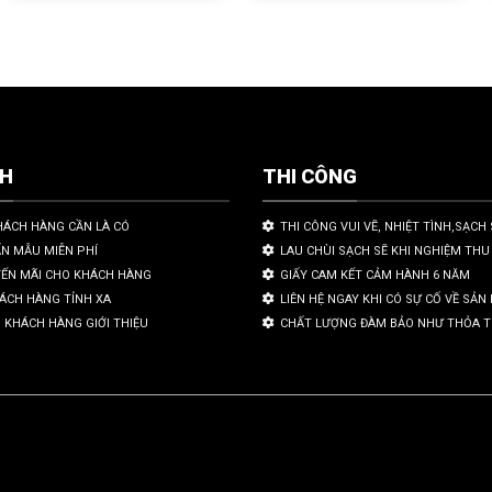
CH
THI CÔNG
HÁCH HÀNG CẦN LÀ CÓ
THI CÔNG VUI VẼ, NHIỆT TÌNH,SẠCH 
ẤN MẪU MIỄN PHÍ
LAU CHÙI SẠCH SẼ KHI NGHIỆM THU
YẾN MÃI CHO KHÁCH HÀNG
GIẤY CAM KẾT CẢM HÀNH 6 NĂM
HÁCH HÀNG TỈNH XA
LIÊN HỆ NGAY KHI CÓ SỰ CỐ VỀ SẢ
 KHÁCH HÀNG GIỚI THIỆU
CHẤT LƯỢNG ĐÀM BẢO NHƯ THỎA 