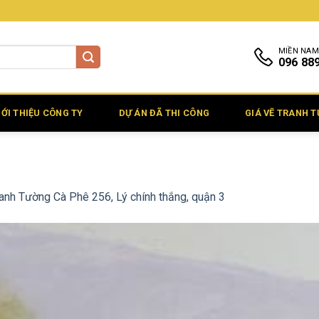
MIỀN NAM
096 88
IỚI THIỆU CÔNG TY
DỰ ÁN ĐÃ THI CÔNG
GIÁ VẼ TRANH 
anh Tường Cà Phê 256, Lý chính thắng, quận 3