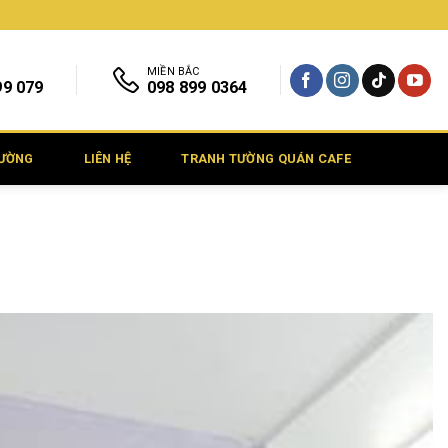
MIỀN BẮC
99 079
098 899 0364
TƯỜNG
LIÊN HỆ
TRANH TƯỜNG QUÁN CAFE