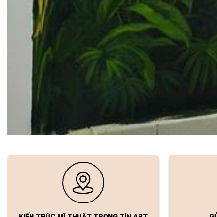
KIẾN TRÚC MĨ THUẬT TRỌNG TÍN ART
G