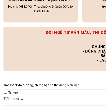
Địa chỉ: 463 Lê Văn Thọ, phường 9, Quận Gò Vấp,
tr
Hồ Chí Minh
ĐỘI NGŨ TƯ VẤN MẪU, THI C
- CHÚNG
- DÙNG CHẤ
- B
- LA
Trackback đã bị đóng, nhưng bạn có thể
đăng bình luận
.
←
Trước
Tiếp theo
→