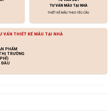
TƯ VẤN MẪU TẠI NHÀ
THIẾT KẾ MẪU THEO YÊU CẦU
Ư VẤN THIẾT KẾ MẪU TẠI NHÀ
SẢN PHẨM
 THỊ TRƯỜNG
PHÍ)
N ĐẦU