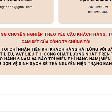
ongtin7799@gmail.com
096. 8899.079
098.8990.364
ÔNG CHUYÊN NGHIỆP THEO YÊU CẦU KHÁCH HÀNG, T
CAM KẾT CỦA CÔNG TY CHÚNG TÔI
 TÔI CHỈ NHẬN TIỀN KHI KHÁCH HÀNG HÀI LÒNG VỚI 
T LIỆU, VẬT LIỆU THI CÔNG CHẤT LƯỢNG NHẤT TRÊN
ẢO HÀNH 6 NĂM VÀ BẢO TRÌ MIỄN PHÍ HÀNG NĂM(MIỄN 
U DỌN VỆ SINH SẠCH SẼ TRẢ NGUYÊN HIỆN TRẠNG BA