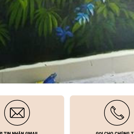
ỬI TIN NHẮN GMAIL
GỌI CHO CHÚNG T