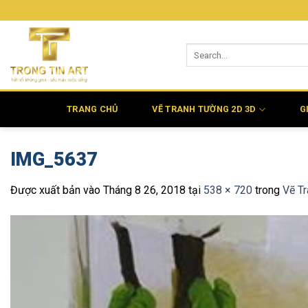
Bỏ
qua
nội
dung
TRANG CHỦ
VẼ TRANH TƯỜNG 2D 3D
G
IMG_5637
Được xuất bản vào
Tháng 8 26, 2018
tại
538 × 720
trong
Vẽ Tr