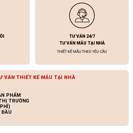
ÔI
TƯ VẤN 24/7
TƯ VẤN MẪU TẠI NHÀ
THIẾT KẾ MẪU THEO YÊU CẦU
Ư VẤN THIẾT KẾ MẪU TẠI NHÀ
SẢN PHẨM
 THỊ TRƯỜNG
PHÍ)
N ĐẦU