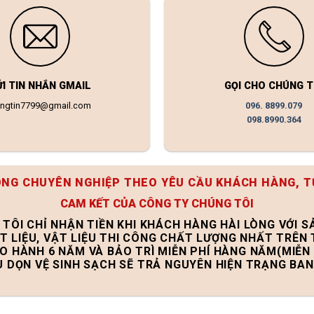
ỬI TIN NHẮN GMAIL
GỌI CHO CHÚNG T
ongtin7799@gmail.com
096. 8899.079
098.8990.364
ÔNG CHUYÊN NGHIỆP THEO YÊU CẦU KHÁCH HÀNG, T
CAM KẾT CỦA CÔNG TY CHÚNG TÔI
 TÔI CHỈ NHẬN TIỀN KHI KHÁCH HÀNG HÀI LÒNG VỚI 
T LIỆU, VẬT LIỆU THI CÔNG CHẤT LƯỢNG NHẤT TRÊN
ẢO HÀNH 6 NĂM VÀ BẢO TRÌ MIỄN PHÍ HÀNG NĂM(MIỄN 
U DỌN VỆ SINH SẠCH SẼ TRẢ NGUYÊN HIỆN TRẠNG BA