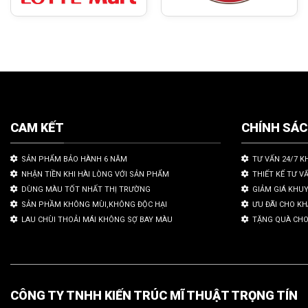
CAM KẾT
CHÍNH SÁ
SẢN PHẨM BẢO HÀNH 6 NĂM
TƯ VẤN 24/7 K
NHẬN TIỀN KHI HÀI LÒNG VỚI SẢN PHẨM
THIẾT KẾ TƯ V
DÙNG MÀU TỐT NHẤT THỊ TRƯỜNG
GIẢM GIÁ KHU
SẢN PHẦM KHÔNG MÙI,KHÔNG ĐỘC HẠI
ƯU ĐÃI CHO K
LAU CHÙI THOẢI MÁI KHÔNG SỢ BAY MÀU
TẶNG QUÀ CHO
CÔNG TY TNHH KIẾN TRÚC MĨ THUẬT TRỌNG TÍN