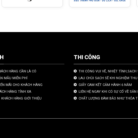
CH
THI CÔNG
HÁCH HÀNG CẦN LÀ CÓ
THI CÔNG VUI VẼ, NHIỆT TÌNH,SẠCH 
ẤN MẪU MIỄN PHÍ
LAU CHÙI SẠCH SẼ KHI NGHIỆM THU
YẾN MÃI CHO KHÁCH HÀNG
GIẤY CAM KẾT CẢM HÀNH 6 NĂM
HÁCH HÀNG TỈNH XA
LIÊN HỆ NGAY KHI CÓ SỰ CỐ VỀ SẢ
 KHÁCH HÀNG GIỚI THIỆU
CHẤT LƯỢNG ĐÀM BẢO NHƯ THỎA 