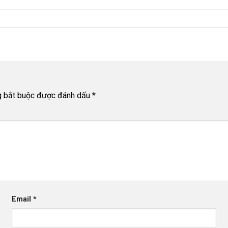
g bắt buộc được đánh dấu
*
Email
*