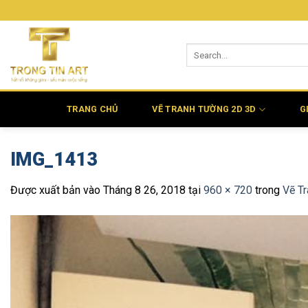
Bỏ
qua
nội
dung
TRANG CHỦ
VẼ TRANH TƯỜNG 2D 3D
G
IMG_1413
Được xuất bản vào
Tháng 8 26, 2018
tại
960 × 720
trong
Vẽ Tr