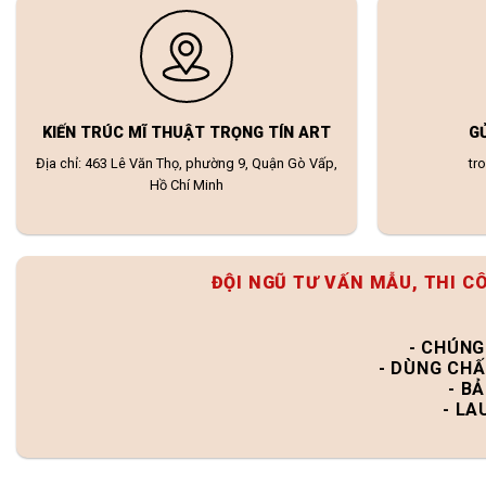
KIẾN TRÚC MĨ THUẬT TRỌNG TÍN ART
G
Địa chỉ: 463 Lê Văn Thọ, phường 9, Quận Gò Vấp,
tr
Hồ Chí Minh
ĐỘI NGŨ TƯ VẤN MẪU, THI C
- CHÚNG
- DÙNG CHẤ
- B
- LA