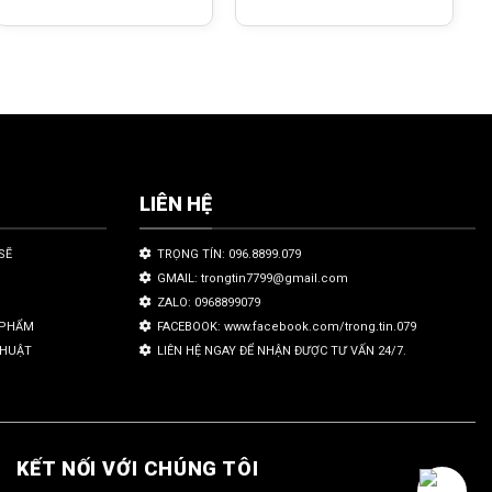
LIÊN HỆ
SẼ
TRỌNG TÍN: 096.8899.079
GMAIL: trongtin7799@gmail.com
ZALO: 0968899079
N PHẨM
FACEBOOK: www.facebook.com/trong.tin.079
THUẬT
LIÊN HỆ NGAY ĐỂ NHẬN ĐƯỢC TƯ VẤN 24/7.
KẾT NỐI VỚI CHÚNG TÔI