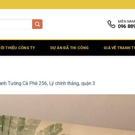
MIỀN NAM
096 88
IỚI THIỆU CÔNG TY
DỰ ÁN ĐÃ THI CÔNG
GIÁ VẼ TRANH 
anh Tường Cà Phê 256, Lý chính thắng, quận 3