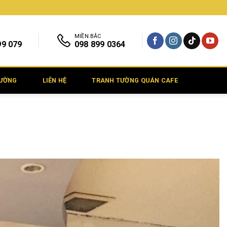
MIỀN BẮC
99 079
098 899 0364
TƯỜNG
LIÊN HỆ
TRANH TƯỜNG QUÁN CAFE