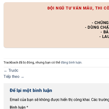
ĐỘI NGŨ TƯ VẤN MẪU, THI C
- CHÚNG
- DÙNG CHẤ
- B
- LA
Trackback đã bị đóng, nhưng bạn có thể
đăng bình luận
.
←
Trước
Tiếp theo
→
Để lại một bình luận
Email của bạn sẽ không được hiển thị công khai.
Các trườn
Bình luận
*