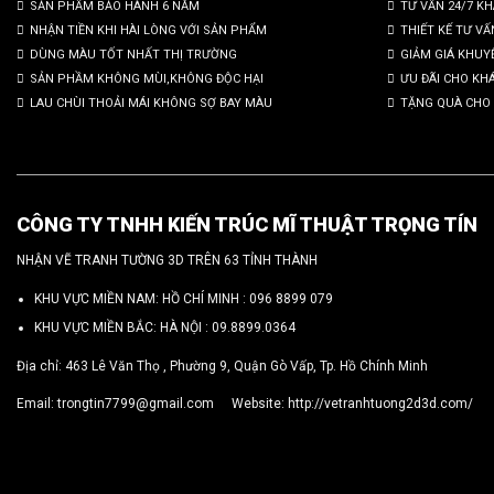
SẢN PHẨM BẢO HÀNH 6 NĂM
TƯ VẤN 24/7 K
NHẬN TIỀN KHI HÀI LÒNG VỚI SẢN PHẨM
THIẾT KẾ TƯ VẤ
DÙNG MÀU TỐT NHẤT THỊ TRƯỜNG
GIẢM GIÁ KHUY
SẢN PHẦM KHÔNG MÙI,KHÔNG ĐỘC HẠI
ƯU ĐÃI CHO KH
LAU CHÙI THOẢI MÁI KHÔNG SỢ BAY MÀU
TẶNG QUÀ CHO 
CÔNG TY TNHH KIẾN TRÚC MĨ THUẬT TRỌNG TÍN
NHẬN VẼ TRANH TƯỜNG 3D TRÊN 63 TỈNH THÀNH
KHU VỰC MIỀN NAM: HỒ CHÍ MINH :
096 8899 079
KHU VỰC MIỀN BẮC: HÀ NỘI :
09.8899.0364
Địa chỉ: 463 Lê Văn Thọ , Phường 9, Quận Gò Vấp, Tp. Hồ Chính Minh
Email:
trongtin7799@gmail.com
Website:
http://vetranhtuong2d3d.com/