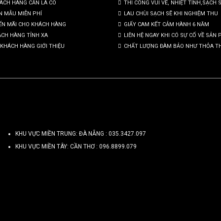
HÁCH HÀNG CẦN LÀ CÓ
THI CÔNG VUI VẼ, NHIỆT TÌNH,SẠCH 
N MẪU MIỄN PHÍ
LAU CHÙI SẠCH SẼ KHI NGHIỆM THU
ẾN MÃI CHO KHÁCH HÀNG
GIẤY CAM KẾT CẢM HÀNH 6 NĂM
ÁCH HÀNG TỈNH XA
LIÊN HỆ NGAY KHI CÓ SỰ CỐ VỀ SẢN
KHÁCH HÀNG GIỚI THIỆU
CHẤT LƯỢNG ĐÀM BẢO NHƯ THỎA T
KHU VỰC MIỀN TRUNG: ĐÀ NẴNG :
035.3427.097
KHU VỰC MIỀN TÂY: CẦN THƠ :
096.8899.079
Copyright 2026 ©
TRỌNG TÍN ART 3D