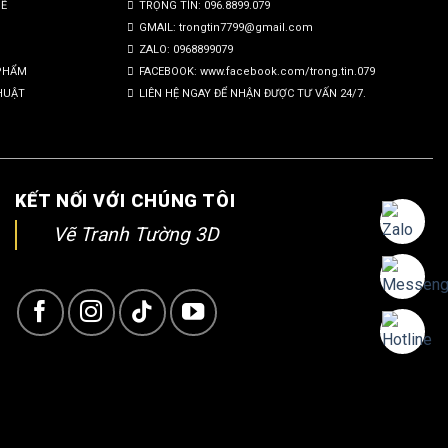
SẼ
TRỌNG TÍN: 096.8899.079
GMAIL: trongtin7799@gmail.com
ZALO: 0968899079
 PHẨM
FACEBOOK: www.facebook.com/trong.tin.079
HUẬT
LIÊN HỆ NGAY ĐỂ NHẬN ĐƯỢC TƯ VẤN 24/7.
KẾT NỐI VỚI CHÚNG TÔI
Vẽ Tranh Tường 3D