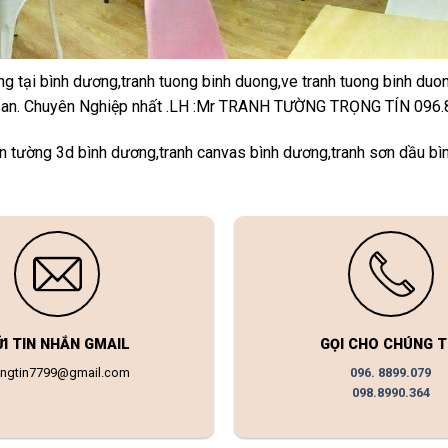
g tại bình dương,tranh tuong binh duong,ve tranh tuong binh duon
i dĩ an. Chuyên Nghiệp nhất .LH :Mr TRANH TƯỜNG TRỌNG TÍN 096.
dán tường 3d bình dương,tranh canvas bình dương,tranh sơn dầu b
ỬI TIN NHẮN GMAIL
GỌI CHO CHÚNG T
ongtin7799@gmail.com
096. 8899.079
098.8990.364