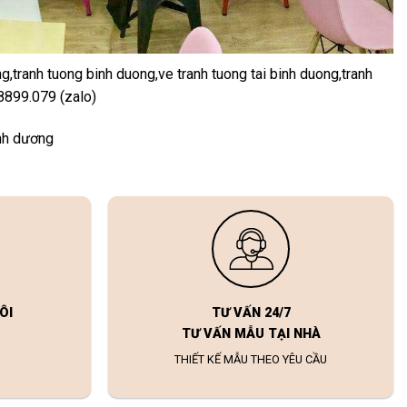
g,tranh tuong binh duong,ve tranh tuong tai binh duong,tranh
8899.079 (zalo)
ình dương
ÔI
TƯ VẤN 24/7
TƯ VẤN MẪU TẠI NHÀ
THIẾT KẾ MẪU THEO YÊU CẦU