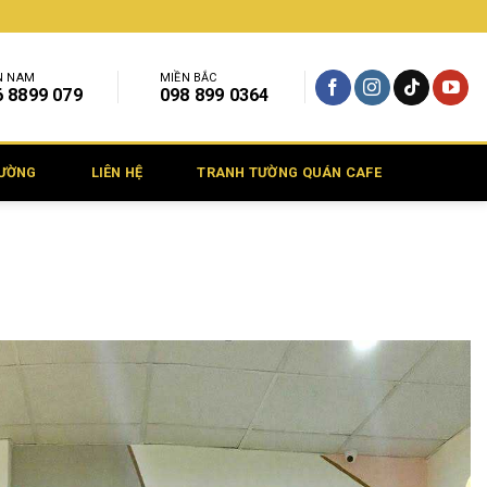
N NAM
MIỀN BẮC
6 8899 079
098 899 0364
TƯỜNG
LIÊN HỆ
TRANH TƯỜNG QUÁN CAFE