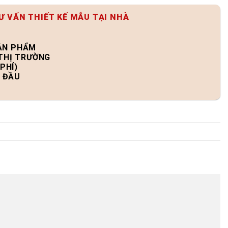
Ư VẤN THIẾT KẾ MẪU TẠI NHÀ
SẢN PHẨM
 THỊ TRƯỜNG
PHÍ)
N ĐẦU