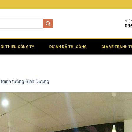
MIỀ
09
IỚI THIỆU CÔNG TY
DỰ ÁN ĐÃ THI CÔNG
GIÁ VẼ TRANH 
 tranh tường Bình Dương