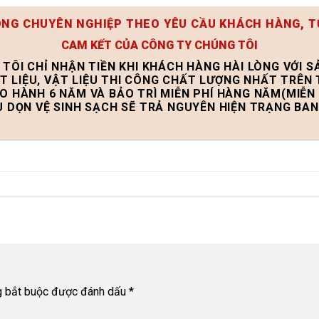
ÔNG CHUYÊN NGHIỆP THEO YÊU CẦU KHÁCH HÀNG, T
CAM KẾT CỦA CÔNG TY CHÚNG TÔI
 TÔI CHỈ NHẬN TIỀN KHI KHÁCH HÀNG HÀI LÒNG VỚI 
T LIỆU, VẬT LIỆU THI CÔNG CHẤT LƯỢNG NHẤT TRÊN
ẢO HÀNH 6 NĂM VÀ BẢO TRÌ MIỄN PHÍ HÀNG NĂM(MIỄN 
U DỌN VỆ SINH SẠCH SẼ TRẢ NGUYÊN HIỆN TRẠNG BA
g bắt buộc được đánh dấu
*