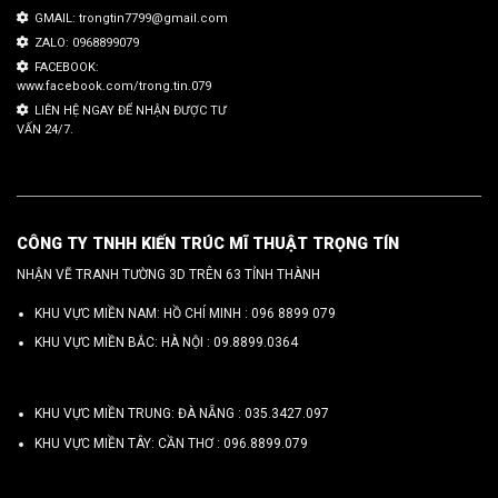
GMAIL: trongtin7799@gmail.com
ZALO: 0968899079
FACEBOOK:
www.facebook.com/trong.tin.079
LIÊN HỆ NGAY ĐỂ NHẬN ĐƯỢC TƯ
VẤN 24/7.
CÔNG TY TNHH KIẾN TRÚC MĨ THUẬT TRỌNG TÍN
NHẬN VẼ TRANH TƯỜNG 3D TRÊN 63 TỈNH THÀNH
KHU VỰC MIỀN NAM: HỒ CHÍ MINH :
096 8899 079
KHU VỰC MIỀN BẮC: HÀ NỘI :
09.8899.0364
KHU VỰC MIỀN TRUNG: ĐÀ NẴNG :
035.3427.097
KHU VỰC MIỀN TÂY: CẦN THƠ :
096.8899.079