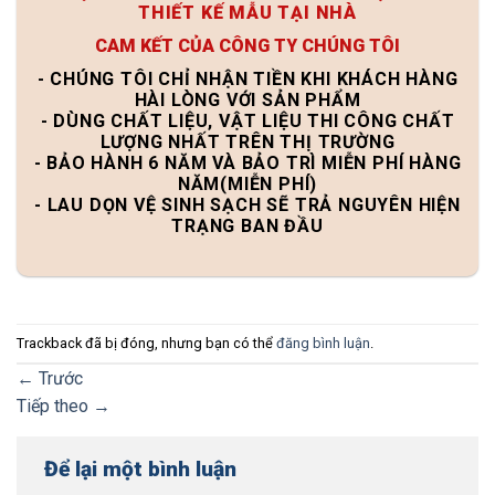
THIẾT KẾ MẪU TẠI NHÀ
CAM KẾT CỦA CÔNG TY CHÚNG TÔI
- CHÚNG TÔI CHỈ NHẬN TIỀN KHI KHÁCH HÀNG
HÀI LÒNG VỚI SẢN PHẨM
- DÙNG CHẤT LIỆU, VẬT LIỆU THI CÔNG CHẤT
LƯỢNG NHẤT TRÊN THỊ TRƯỜNG
- BẢO HÀNH 6 NĂM VÀ BẢO TRÌ MIỄN PHÍ HÀNG
NĂM(MIỄN PHÍ)
- LAU DỌN VỆ SINH SẠCH SẼ TRẢ NGUYÊN HIỆN
TRẠNG BAN ĐẦU
Trackback đã bị đóng, nhưng bạn có thể
đăng bình luận
.
←
Trước
Tiếp theo
→
Để lại một bình luận