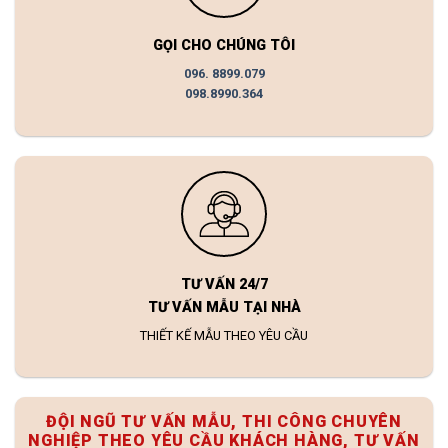
GỌI CHO CHÚNG TÔI
096. 8899.079
098.8990.364
TƯ VẤN 24/7
TƯ VẤN MẪU TẠI NHÀ
THIẾT KẾ MẪU THEO YÊU CẦU
ĐỘI NGŨ TƯ VẤN MẪU, THI CÔNG CHUYÊN
NGHIỆP THEO YÊU CẦU KHÁCH HÀNG, TƯ VẤN