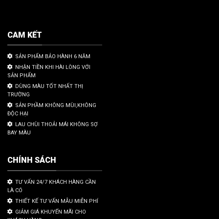
CAM KẾT
SẢN PHẨM BẢO HÀNH 6 NĂM
NHẬN TIỀN KHI HÀI LÒNG VỚI
SẢN PHẨM
DÙNG MÀU TỐT NHẤT THỊ
TRƯỜNG
SẢN PHẦM KHÔNG MÙI,KHÔNG
ĐỘC HẠI
LAU CHÙI THOẢI MÁI KHÔNG SỢ
BAY MÀU
CHÍNH SÁCH
TƯ VẤN 24/7 KHÁCH HÀNG CẦN
LÀ CÓ
THIẾT KẾ TƯ VẤN MẪU MIỄN PHÍ
GIẢM GIÁ KHUYẾN MÃI CHO