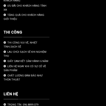
KHÁCH HÀNG
ƯU ĐÃI CHO KHÁCH HÀNG TỈNH
XA
TẶNG QUÀ CHO KHÁCH HÀNG
GIỚI THIỆU
THI CÔNG
THI CÔNG VUI VẼ, NHIỆT
TÌNH,SẠCH SẼ
LAU CHÙI SẠCH SẼ KHI NGHIỆM
THU
GIẤY CAM KẾT CẢM HÀNH 6 NĂM
LIÊN HỆ NGAY KHI CÓ SỰ CỐ VỀ
SẢN PHẨM
CHẤT LƯỢNG ĐÀM BẢO NHƯ
THỎA THUẬT
LIÊN HỆ
TRỌNG TÍN: 096.8899.079