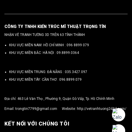
CÔNG TY TNHH KIẾN TRÚC MĨ THUẬT TRỌNG TÍN
NHẬN VẼ TRANH TƯỜNG 3D TRÊN 63 TỈNH THÀNH
KHU VỰC MIỀN NAM: HỒ CHÍ MINH :
096 8899 079
KHU VỰC MIỀN BẮC: HÀ NỘI :
09.8899.0364
KHU VỰC MIỀN TRUNG: ĐÀ NẴNG :
035.3427.097
KHU VỰC MIỀN TÂY: CẦN THƠ :
096.8899.079
Địa chỉ: 463 Lê Văn Thọ , Phường 9, Quận Gò Vấp, Tp. Hồ Chính Minh
Email:
trongtin7799@gmail.com
Website:
http://vetranhtuong2d3d.com/
KẾT NỐI VỚI CHÚNG TÔI