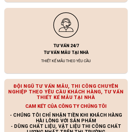
TƯ VẤN 24/7
TƯ VẤN MẪU TẠI NHÀ
THIẾT KẾ MẪU THEO YÊU CẦU
ĐỘI NGŨ TƯ VẤN MẪU, THI CÔNG CHUYÊN
NGHIỆP THEO YÊU CẦU KHÁCH HÀNG, TƯ VẤN
THIẾT KẾ MẪU TẠI NHÀ
CAM KẾT CỦA CÔNG TY CHÚNG TÔI
- CHÚNG TÔI CHỈ NHẬN TIỀN KHI KHÁCH HÀNG
HÀI LÒNG VỚI SẢN PHẨM
- DÙNG CHẤT LIỆU, VẬT LIỆU THI CÔNG CHẤT
LƯỢNG NHẤT TRÊN THỊ TRƯỜNG