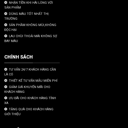
NHẬN TIỀN KHI HÀI LÒNG VỚI
SẢN PHẨM
DÙNG MÀU TỐT NHẤT THỊ
TRƯỜNG
SẢN PHẦM KHÔNG MÙI,KHÔNG
ĐỘC HẠI
LAU CHÙI THOẢI MÁI KHÔNG SỢ
BAY MÀU
CHÍNH SÁCH
TƯ VẤN 24/7 KHÁCH HÀNG CẦN
LÀ CÓ
THIẾT KẾ TƯ VẤN MẪU MIỄN PHÍ
GIẢM GIÁ KHUYẾN MÃI CHO
KHÁCH HÀNG
ƯU ĐÃI CHO KHÁCH HÀNG TỈNH
XA
TẶNG QUÀ CHO KHÁCH HÀNG
GIỚI THIỆU