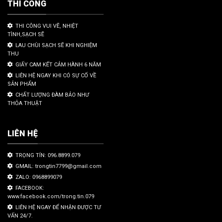
THI CÔNG
THI CÔNG VUI VẼ, NHIỆT
TÌNH,SẠCH SẼ
LAU CHÙI SẠCH SẼ KHI NGHIỆM
THU
GIẤY CAM KẾT CẢM HÀNH 6 NĂM
LIÊN HỆ NGAY KHI CÓ SỰ CỐ VỀ
SẢN PHẨM
CHẤT LƯỢNG ĐÀM BẢO NHƯ
THỎA THUẬT
LIÊN HỆ
TRỌNG TÍN: 096.8899.079
GMAIL: trongtin7799@gmail.com
ZALO: 0968899079
FACEBOOK:
www.facebook.com/trong.tin.079
LIÊN HỆ NGAY ĐỂ NHẬN ĐƯỢC TƯ
VẤN 24/7.