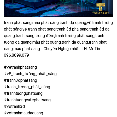
tranh phát sáng,màu phát sáng,tranh dạ quang,vẽ tranh tường
phát sáng,ve tranh phat sang,tranh 3d pha sang,tranh 3d da
quang,tranh sáng trong đêm,tranh tường phát sáng,tranh
tuong da quang,màu phát quang,tranh da quang,tranh phat
sang,mau phat sang… Chuyên Nghiệp nhất .LH :Mr Tín
096.8899.079
#vetranhphatsang
#vẽ_tranh_tường_phát_sáng
#tranh3dphatsang
#tranh_tường_phát_sáng
#tranhtuongphatsang
#tranhtuongcafephatsang
#vetranh3d
#vetranhmaudaquang