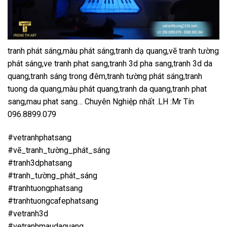
tranh phát sáng,màu phát sáng,tranh dạ quang,vẽ tranh tường
phát sáng,ve tranh phat sang,tranh 3d pha sang,tranh 3d da
quang,tranh sáng trong đêm,tranh tường phát sáng,tranh
tuong da quang,màu phát quang,tranh da quang,tranh phat
sang,mau phat sang… Chuyên Nghiệp nhất .LH :Mr Tín
096.8899.079
#vetranhphatsang
#vẽ_tranh_tường_phát_sáng
#tranh3dphatsang
#tranh_tường_phát_sáng
#tranhtuongphatsang
#tranhtuongcafephatsang
#vetranh3d
#vetranhmaudaquang