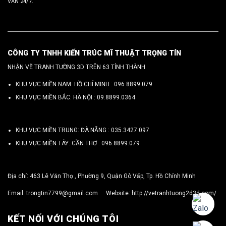
VẤN 24/7.
CÔNG TY TNHH KIẾN TRÚC MĨ THUẬT TRỌNG TÍN
NHẬN VẼ TRANH TƯỜNG 3D TRÊN 63 TỈNH THÀNH
KHU VỰC MIỀN NAM: HỒ CHÍ MINH :
096 8899 079
KHU VỰC MIỀN BẮC: HÀ NỘI :
09.8899.0364
KHU VỰC MIỀN TRUNG: ĐÀ NẴNG :
035.3427.097
KHU VỰC MIỀN TÂY: CẦN THƠ :
096.8899.079
Địa chỉ: 463 Lê Văn Thọ , Phường 9, Quận Gò Vấp, Tp. Hồ Chính Minh
Email:
trongtin7799@gmail.com
Website:
http://vetranhtuong2d3d.com/
KẾT NỐI VỚI CHÚNG TÔI