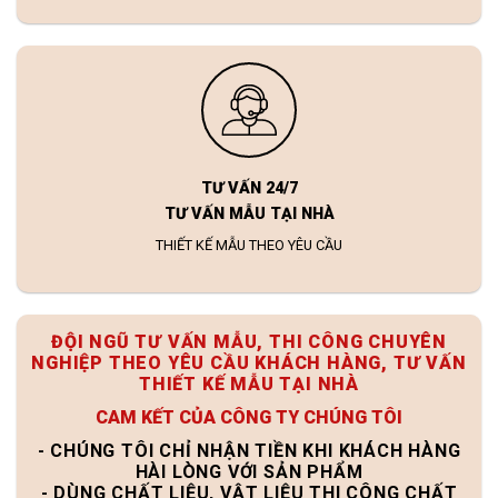
TƯ VẤN 24/7
TƯ VẤN MẪU TẠI NHÀ
THIẾT KẾ MẪU THEO YÊU CẦU
ĐỘI NGŨ TƯ VẤN MẪU, THI CÔNG CHUYÊN
NGHIỆP THEO YÊU CẦU KHÁCH HÀNG, TƯ VẤN
THIẾT KẾ MẪU TẠI NHÀ
CAM KẾT CỦA CÔNG TY CHÚNG TÔI
- CHÚNG TÔI CHỈ NHẬN TIỀN KHI KHÁCH HÀNG
HÀI LÒNG VỚI SẢN PHẨM
- DÙNG CHẤT LIỆU, VẬT LIỆU THI CÔNG CHẤT