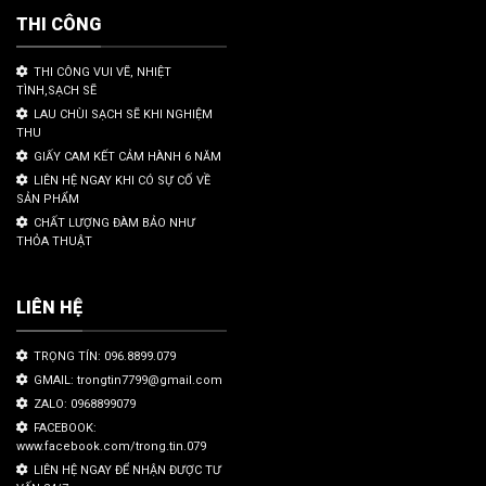
THI CÔNG
THI CÔNG VUI VẼ, NHIỆT
TÌNH,SẠCH SẼ
LAU CHÙI SẠCH SẼ KHI NGHIỆM
THU
GIẤY CAM KẾT CẢM HÀNH 6 NĂM
LIÊN HỆ NGAY KHI CÓ SỰ CỐ VỀ
SẢN PHẨM
CHẤT LƯỢNG ĐÀM BẢO NHƯ
THỎA THUẬT
LIÊN HỆ
TRỌNG TÍN: 096.8899.079
GMAIL: trongtin7799@gmail.com
ZALO: 0968899079
FACEBOOK:
www.facebook.com/trong.tin.079
LIÊN HỆ NGAY ĐỂ NHẬN ĐƯỢC TƯ