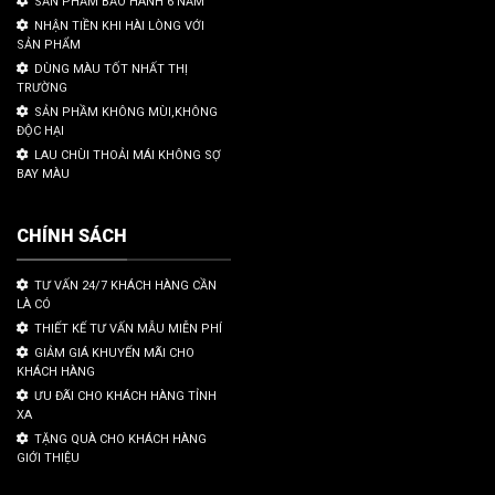
SẢN PHẨM BẢO HÀNH 6 NĂM
NHẬN TIỀN KHI HÀI LÒNG VỚI
SẢN PHẨM
DÙNG MÀU TỐT NHẤT THỊ
TRƯỜNG
SẢN PHẦM KHÔNG MÙI,KHÔNG
ĐỘC HẠI
LAU CHÙI THOẢI MÁI KHÔNG SỢ
BAY MÀU
CHÍNH SÁCH
TƯ VẤN 24/7 KHÁCH HÀNG CẦN
LÀ CÓ
THIẾT KẾ TƯ VẤN MẪU MIỄN PHÍ
GIẢM GIÁ KHUYẾN MÃI CHO
KHÁCH HÀNG
ƯU ĐÃI CHO KHÁCH HÀNG TỈNH
XA
TẶNG QUÀ CHO KHÁCH HÀNG
GIỚI THIỆU