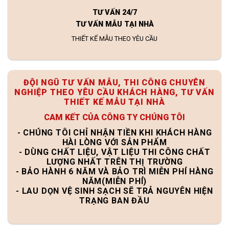
TƯ VẤN 24/7
TƯ VẤN MẪU TẠI NHÀ
THIẾT KẾ MẪU THEO YÊU CẦU
ĐỘI NGŨ TƯ VẤN MẪU, THI CÔNG CHUYÊN
NGHIỆP THEO YÊU CẦU KHÁCH HÀNG, TƯ VẤN
THIẾT KẾ MẪU TẠI NHÀ
CAM KẾT CỦA CÔNG TY CHÚNG TÔI
- CHÚNG TÔI CHỈ NHẬN TIỀN KHI KHÁCH HÀNG
HÀI LÒNG VỚI SẢN PHẨM
- DÙNG CHẤT LIỆU, VẬT LIỆU THI CÔNG CHẤT
LƯỢNG NHẤT TRÊN THỊ TRƯỜNG
- BẢO HÀNH 6 NĂM VÀ BẢO TRÌ MIỄN PHÍ HÀNG
NĂM(MIỄN PHÍ)
- LAU DỌN VỆ SINH SẠCH SẼ TRẢ NGUYÊN HIỆN
TRẠNG BAN ĐẦU