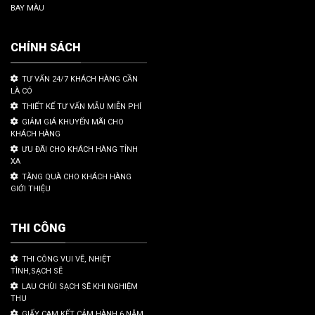
BAY MÀU
CHÍNH SÁCH
TƯ VẤN 24/7 KHÁCH HÀNG CẦN
LÀ CÓ
THIẾT KẾ TƯ VẤN MẪU MIỄN PHÍ
GIẢM GIÁ KHUYẾN MÃI CHO
KHÁCH HÀNG
ƯU ĐÃI CHO KHÁCH HÀNG TỈNH
XA
TẶNG QUÀ CHO KHÁCH HÀNG
GIỚI THIỆU
THI CÔNG
THI CÔNG VUI VẼ, NHIỆT
TÌNH,SẠCH SẼ
LAU CHÙI SẠCH SẼ KHI NGHIỆM
THU
GIẤY CAM KẾT CẢM HÀNH 6 NĂM