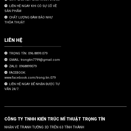
LIÊN HỆ NGAY KHI CÓ SỰ CỐ VỀ
SẢN PHẨM
CHẤT LƯỢNG ĐÀM BẢO NHƯ
THỎA THUẬT
LIÊN HỆ
TRỌNG TÍN: 096.8899.079
GMAIL: trongtin7799@gmail.com
ZALO: 0968899079
FACEBOOK:
www.facebook.com/trong.tin.079
LIÊN HỆ NGAY ĐỂ NHẬN ĐƯỢC TƯ
VẤN 24/7.
CÔNG TY TNHH KIẾN TRÚC MĨ THUẬT TRỌNG TÍN
NHẬN VẼ TRANH TƯỜNG 3D TRÊN 63 TỈNH THÀNH