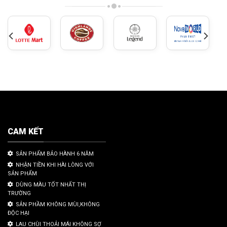
CAM KẾT
SẢN PHẨM BẢO HÀNH 6 NĂM
NHẬN TIỀN KHI HÀI LÒNG VỚI
SẢN PHẨM
DÙNG MÀU TỐT NHẤT THỊ
TRƯỜNG
SẢN PHẦM KHÔNG MÙI,KHÔNG
ĐỘC HẠI
LAU CHÙI THOẢI MÁI KHÔNG SỢ