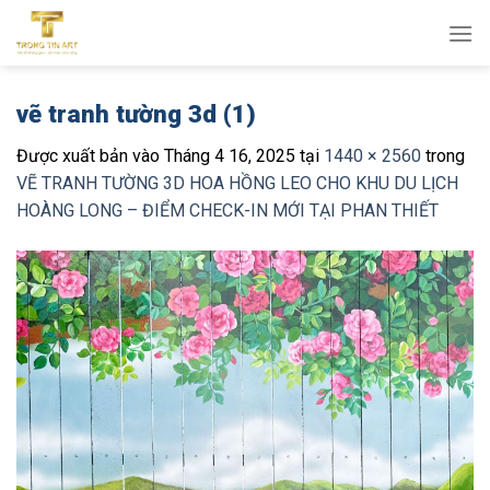
Bỏ
qua
nội
dung
vẽ tranh tường 3d (1)
Được xuất bản vào
Tháng 4 16, 2025
tại
1440 × 2560
trong
VẼ TRANH TƯỜNG 3D HOA HỒNG LEO CHO KHU DU LỊCH
HOÀNG LONG – ĐIỂM CHECK-IN MỚI TẠI PHAN THIẾT