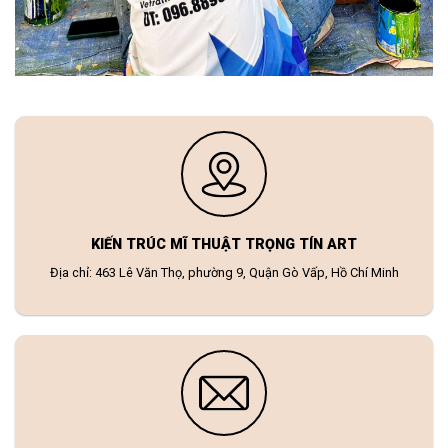
KIẾN TRÚC MĨ THUẬT TRỌNG TÍN ART
Địa chỉ: 463 Lê Văn Thọ, phường 9, Quận Gò Vấp, Hồ Chí Minh