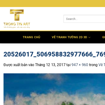
Bỏ
qua
nội
dung
TRANG CHỦ
VẼ TRANH TƯỜNG 2D 3D
G
20526017_506958832977666_76
Được xuất bản vào
Tháng 12 13, 2017
tại
947 × 960
trong
Vẽ 