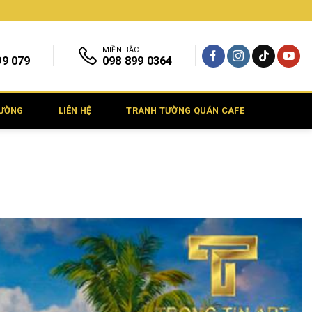
MIỀN BẮC
99 079
098 899 0364
TƯỜNG
LIÊN HỆ
TRANH TƯỜNG QUÁN CAFE