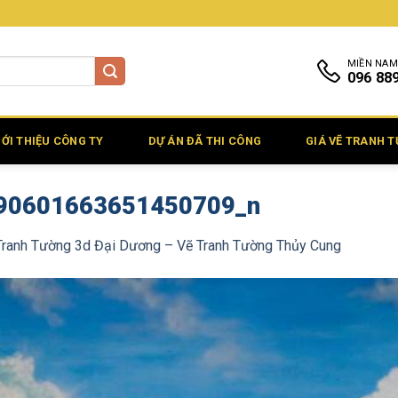
MIỀN NAM
096 88
IỚI THIỆU CÔNG TY
DỰ ÁN ĐÃ THI CÔNG
GIÁ VẼ TRANH 
90601663651450709_n
Tranh Tường 3d Đại Dương – Vẽ Tranh Tường Thủy Cung