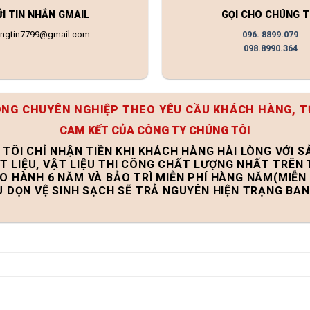
ỬI TIN NHẮN GMAIL
GỌI CHO CHÚNG T
ongtin7799@gmail.com
096. 8899.079
098.8990.364
ÔNG CHUYÊN NGHIỆP THEO YÊU CẦU KHÁCH HÀNG, T
CAM KẾT CỦA CÔNG TY CHÚNG TÔI
 TÔI CHỈ NHẬN TIỀN KHI KHÁCH HÀNG HÀI LÒNG VỚI 
T LIỆU, VẬT LIỆU THI CÔNG CHẤT LƯỢNG NHẤT TRÊN
ẢO HÀNH 6 NĂM VÀ BẢO TRÌ MIỄN PHÍ HÀNG NĂM(MIỄN 
U DỌN VỆ SINH SẠCH SẼ TRẢ NGUYÊN HIỆN TRẠNG BA