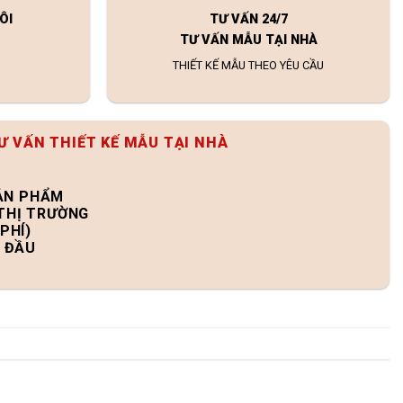
ÔI
TƯ VẤN 24/7
TƯ VẤN MẪU TẠI NHÀ
THIẾT KẾ MẪU THEO YÊU CẦU
Ư VẤN THIẾT KẾ MẪU TẠI NHÀ
SẢN PHẨM
 THỊ TRƯỜNG
PHÍ)
N ĐẦU