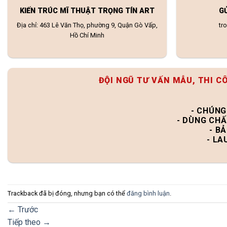
KIẾN TRÚC MĨ THUẬT TRỌNG TÍN ART
G
Địa chỉ: 463 Lê Văn Thọ, phường 9, Quận Gò Vấp,
tr
Hồ Chí Minh
ĐỘI NGŨ TƯ VẤN MẪU, THI C
- CHÚNG
- DÙNG CHẤ
- B
- LA
Trackback đã bị đóng, nhưng bạn có thể
đăng bình luận
.
←
Trước
Tiếp theo
→