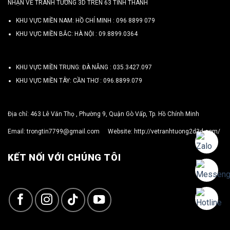
NHẬN VẼ TRANH TƯỜNG 3D TRÊN 63 TỈNH THÀNH
KHU VỰC MIỀN NAM: HỒ CHÍ MINH :
096 8899 079
KHU VỰC MIỀN BẮC: HÀ NỘI :
09.8899.0364
KHU VỰC MIỀN TRUNG: ĐÀ NẴNG :
035.3427.097
KHU VỰC MIỀN TÂY: CẦN THƠ :
096.8899.079
Địa chỉ: 463 Lê Văn Thọ , Phường 9, Quận Gò Vấp, Tp. Hồ Chính Minh
Email:
trongtin7799@gmail.com
Website:
http://vetranhtuong2d3d.com/
KẾT NỐI VỚI CHÚNG TÔI