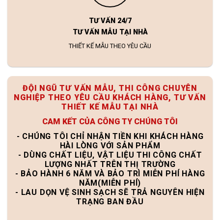
TƯ VẤN 24/7
TƯ VẤN MẪU TẠI NHÀ
THIẾT KẾ MẪU THEO YÊU CẦU
ĐỘI NGŨ TƯ VẤN MẪU, THI CÔNG CHUYÊN
NGHIỆP THEO YÊU CẦU KHÁCH HÀNG, TƯ VẤN
THIẾT KẾ MẪU TẠI NHÀ
CAM KẾT CỦA CÔNG TY CHÚNG TÔI
- CHÚNG TÔI CHỈ NHẬN TIỀN KHI KHÁCH HÀNG
HÀI LÒNG VỚI SẢN PHẨM
- DÙNG CHẤT LIỆU, VẬT LIỆU THI CÔNG CHẤT
LƯỢNG NHẤT TRÊN THỊ TRƯỜNG
- BẢO HÀNH 6 NĂM VÀ BẢO TRÌ MIỄN PHÍ HÀNG
NĂM(MIỄN PHÍ)
- LAU DỌN VỆ SINH SẠCH SẼ TRẢ NGUYÊN HIỆN
TRẠNG BAN ĐẦU