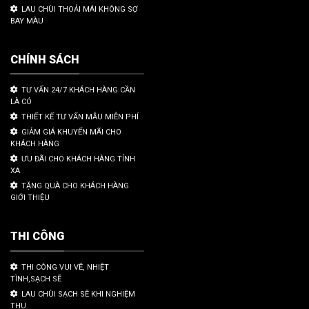
LAU CHÙI THOẢI MÁI KHÔNG SỢ
BAY MÀU
CHÍNH SÁCH
TƯ VẤN 24/7 KHÁCH HÀNG CẦN
LÀ CÓ
THIẾT KẾ TƯ VẤN MẪU MIỄN PHÍ
GIẢM GIÁ KHUYẾN MÃI CHO
KHÁCH HÀNG
ƯU ĐÃI CHO KHÁCH HÀNG TỈNH
XA
TẶNG QUÀ CHO KHÁCH HÀNG
GIỚI THIỆU
THI CÔNG
THI CÔNG VUI VẼ, NHIỆT
TÌNH,SẠCH SẼ
LAU CHÙI SẠCH SẼ KHI NGHIỆM
THU