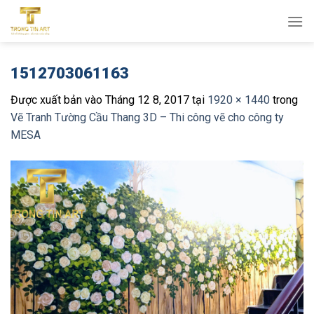
Bỏ
qua
nội
dung
1512703061163
Được xuất bản vào
Tháng 12 8, 2017
tại
1920 × 1440
trong
Vẽ Tranh Tường Cầu Thang 3D – Thi công vẽ cho công ty
MESA