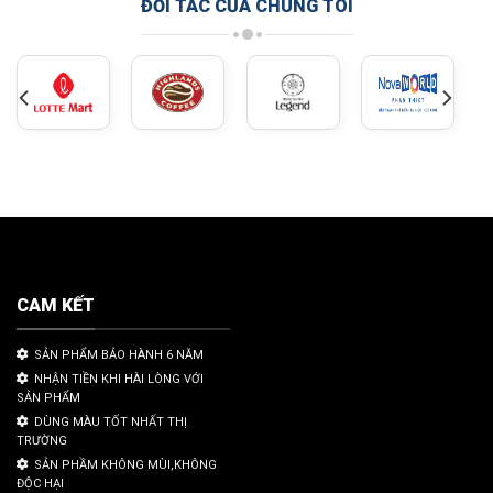
ĐỐI TÁC CỦA CHÚNG TÔI
CAM KẾT
SẢN PHẨM BẢO HÀNH 6 NĂM
NHẬN TIỀN KHI HÀI LÒNG VỚI
SẢN PHẨM
DÙNG MÀU TỐT NHẤT THỊ
TRƯỜNG
SẢN PHẦM KHÔNG MÙI,KHÔNG
ĐỘC HẠI