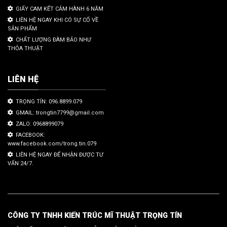
GIẤY CAM KẾT CẢM HÀNH 6 NĂM
LIÊN HỆ NGAY KHI CÓ SỰ CỐ VỀ
SẢN PHẨM
CHẤT LƯỢNG ĐÀM BẢO NHƯ
THỎA THUẬT
LIÊN HỆ
TRỌNG TÍN: 096.8899.079
GMAIL: trongtin7799@gmail.com
ZALO: 0968899079
FACEBOOK:
www.facebook.com/trong.tin.079
LIÊN HỆ NGAY ĐỂ NHẬN ĐƯỢC TƯ
VẤN 24/7.
CÔNG TY TNHH KIẾN TRÚC MĨ THUẬT TRỌNG TÍN