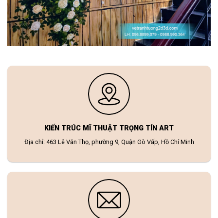
KIẾN TRÚC MĨ THUẬT TRỌNG TÍN ART
Địa chỉ: 463 Lê Văn Thọ, phường 9, Quận Gò Vấp, Hồ Chí Minh