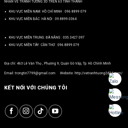
NHẬN VẼ TRANH TƯỜNG 3D TRÊN 63 TỈNH THÀNH
KHU VỰC MIỀN NAM: HỒ CHÍ MINH :
096 8899 079
KHU VỰC MIỀN BẮC: HÀ NỘI :
09.8899.0364
KHU VỰC MIỀN TRUNG: ĐÀ NẴNG :
035.3427.097
KHU VỰC MIỀN TÂY: CẦN THƠ :
096.8899.079
Địa chỉ: 463 Lê Văn Thọ , Phường 9, Quận Gò Vấp, Tp. Hồ Chính Minh
Email:
trongtin7799@gmail.com
Website:
http://vetranhtuong2d3d.com/
KẾT NỐI VỚI CHÚNG TÔI