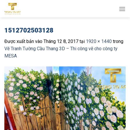
Bỏ
qua
nội
dung
1512702503128
Được xuất bản vào
Tháng 12 8, 2017
tại
1920 × 1440
trong
Vẽ Tranh Tường Cầu Thang 3D – Thi công vẽ cho công ty
MESA