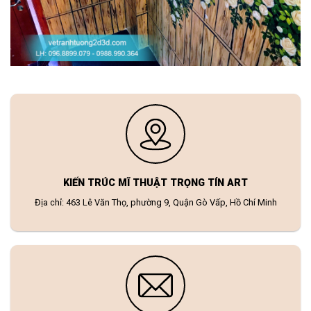
KIẾN TRÚC MĨ THUẬT TRỌNG TÍN ART
Địa chỉ: 463 Lê Văn Thọ, phường 9, Quận Gò Vấp, Hồ Chí Minh