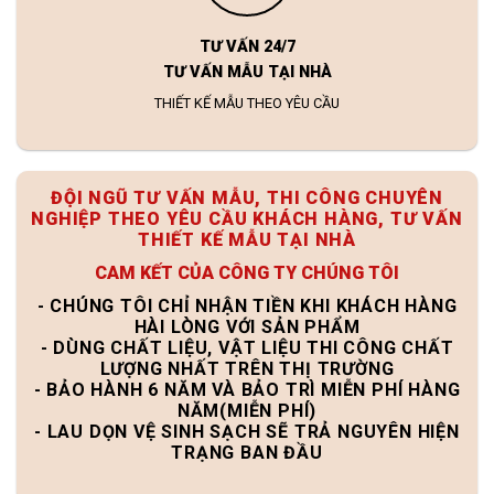
TƯ VẤN 24/7
TƯ VẤN MẪU TẠI NHÀ
THIẾT KẾ MẪU THEO YÊU CẦU
ĐỘI NGŨ TƯ VẤN MẪU, THI CÔNG CHUYÊN
NGHIỆP THEO YÊU CẦU KHÁCH HÀNG, TƯ VẤN
THIẾT KẾ MẪU TẠI NHÀ
CAM KẾT CỦA CÔNG TY CHÚNG TÔI
- CHÚNG TÔI CHỈ NHẬN TIỀN KHI KHÁCH HÀNG
HÀI LÒNG VỚI SẢN PHẨM
- DÙNG CHẤT LIỆU, VẬT LIỆU THI CÔNG CHẤT
LƯỢNG NHẤT TRÊN THỊ TRƯỜNG
- BẢO HÀNH 6 NĂM VÀ BẢO TRÌ MIỄN PHÍ HÀNG
NĂM(MIỄN PHÍ)
- LAU DỌN VỆ SINH SẠCH SẼ TRẢ NGUYÊN HIỆN
TRẠNG BAN ĐẦU