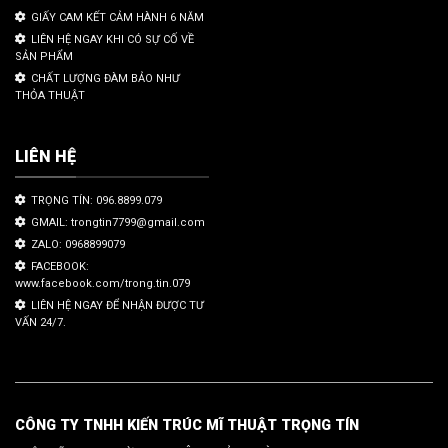
GIẤY CAM KẾT CẢM HÀNH 6 NĂM
LIÊN HỆ NGAY KHI CÓ SỰ CỐ VỀ
SẢN PHẨM
CHẤT LƯỢNG ĐÀM BẢO NHƯ
THỎA THUẬT
LIÊN HỆ
TRỌNG TÍN: 096.8899.079
GMAIL: trongtin7799@gmail.com
ZALO: 0968899079
FACEBOOK:
www.facebook.com/trong.tin.079
LIÊN HỆ NGAY ĐỂ NHẬN ĐƯỢC TƯ
VẤN 24/7.
CÔNG TY TNHH KIẾN TRÚC MĨ THUẬT TRỌNG TÍN