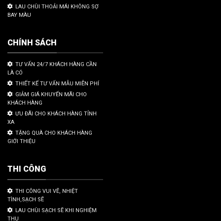
LAU CHÙI THOẢI MÁI KHÔNG SỢ
BAY MÀU
CHÍNH SÁCH
TƯ VẤN 24/7 KHÁCH HÀNG CẦN
LÀ CÓ
THIẾT KẾ TƯ VẤN MẪU MIỄN PHÍ
GIẢM GIÁ KHUYẾN MÃI CHO
KHÁCH HÀNG
ƯU ĐÃI CHO KHÁCH HÀNG TỈNH
XA
TẶNG QUÀ CHO KHÁCH HÀNG
GIỚI THIỆU
THI CÔNG
THI CÔNG VUI VẼ, NHIỆT
TÌNH,SẠCH SẼ
LAU CHÙI SẠCH SẼ KHI NGHIỆM
THU