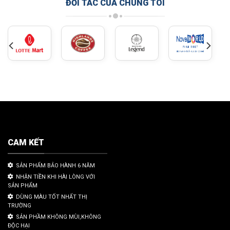
ĐỐI TÁC CỦA CHÚNG TÔI
CAM KẾT
SẢN PHẨM BẢO HÀNH 6 NĂM
NHẬN TIỀN KHI HÀI LÒNG VỚI
SẢN PHẨM
DÙNG MÀU TỐT NHẤT THỊ
TRƯỜNG
SẢN PHẦM KHÔNG MÙI,KHÔNG
ĐỘC HẠI