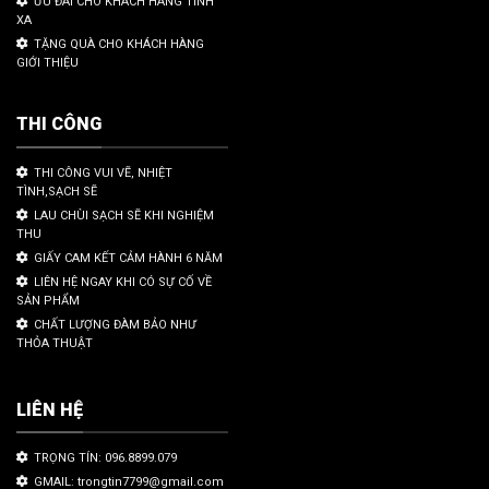
ƯU ĐÃI CHO KHÁCH HÀNG TỈNH
XA
TẶNG QUÀ CHO KHÁCH HÀNG
GIỚI THIỆU
THI CÔNG
THI CÔNG VUI VẼ, NHIỆT
TÌNH,SẠCH SẼ
LAU CHÙI SẠCH SẼ KHI NGHIỆM
THU
GIẤY CAM KẾT CẢM HÀNH 6 NĂM
LIÊN HỆ NGAY KHI CÓ SỰ CỐ VỀ
SẢN PHẨM
CHẤT LƯỢNG ĐÀM BẢO NHƯ
THỎA THUẬT
LIÊN HỆ
TRỌNG TÍN: 096.8899.079
GMAIL: trongtin7799@gmail.com