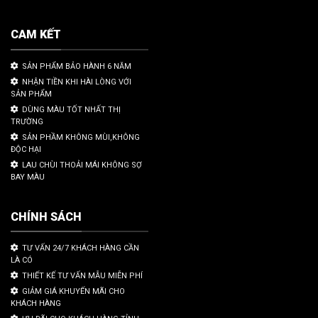
CAM KẾT
SẢN PHẨM BẢO HÀNH 6 NĂM
NHẬN TIỀN KHI HÀI LÒNG VỚI
SẢN PHẨM
DÙNG MÀU TỐT NHẤT THỊ
TRƯỜNG
SẢN PHẦM KHÔNG MÙI,KHÔNG
ĐỘC HẠI
LAU CHÙI THOẢI MÁI KHÔNG SỢ
BAY MÀU
CHÍNH SÁCH
TƯ VẤN 24/7 KHÁCH HÀNG CẦN
LÀ CÓ
THIẾT KẾ TƯ VẤN MẪU MIỄN PHÍ
GIẢM GIÁ KHUYẾN MÃI CHO
KHÁCH HÀNG