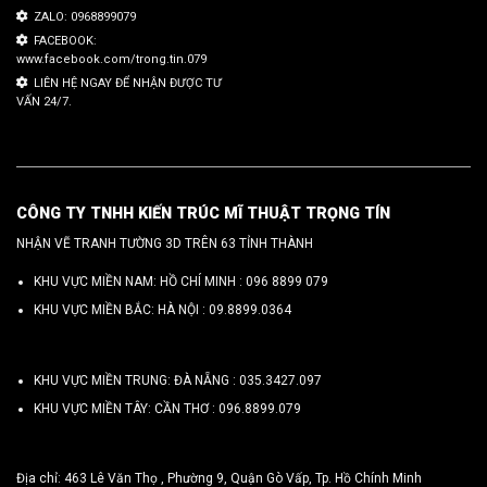
ZALO: 0968899079
FACEBOOK:
www.facebook.com/trong.tin.079
LIÊN HỆ NGAY ĐỂ NHẬN ĐƯỢC TƯ
VẤN 24/7.
CÔNG TY TNHH KIẾN TRÚC MĨ THUẬT TRỌNG TÍN
NHẬN VẼ TRANH TƯỜNG 3D TRÊN 63 TỈNH THÀNH
KHU VỰC MIỀN NAM: HỒ CHÍ MINH :
096 8899 079
KHU VỰC MIỀN BẮC: HÀ NỘI :
09.8899.0364
KHU VỰC MIỀN TRUNG: ĐÀ NẴNG :
035.3427.097
KHU VỰC MIỀN TÂY: CẦN THƠ :
096.8899.079
Địa chỉ: 463 Lê Văn Thọ , Phường 9, Quận Gò Vấp, Tp. Hồ Chính Minh