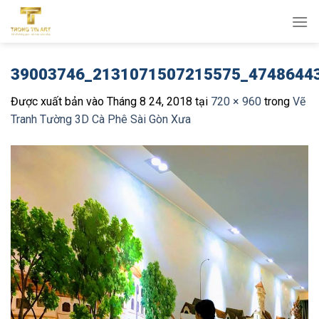
Bỏ
qua
nội
dung
39003746_2131071507215575_4748644
Được xuất bản vào
Tháng 8 24, 2018
tại
720 × 960
trong
Vẽ
Tranh Tường 3D Cà Phê Sài Gòn Xưa