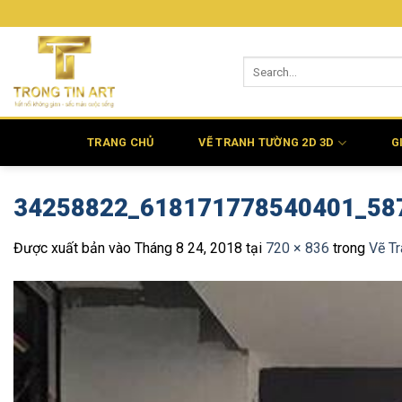
Bỏ
qua
nội
dung
TRANG CHỦ
VẼ TRANH TƯỜNG 2D 3D
G
34258822_618171778540401_58
Được xuất bản vào
Tháng 8 24, 2018
tại
720 × 836
trong
Vẽ T