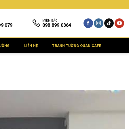
MIỀN BẮC
99 079
098 899 0364
TƯỜNG
LIÊN HỆ
TRANH TƯỜNG QUÁN CAFE