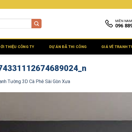
MIỀN NAM
096 88
IỚI THIỆU CÔNG TY
DỰ ÁN ĐÃ THI CÔNG
GIÁ VẼ TRANH 
74331112674689024_n
ranh Tường 3D Cà Phê Sài Gòn Xưa