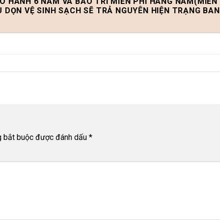
ẢO HÀNH 6 NĂM VÀ BẢO TRÌ MIỄN PHÍ HÀNG NĂM(MIỄN 
U DỌN VỆ SINH SẠCH SẼ TRẢ NGUYÊN HIỆN TRẠNG BA
g bắt buộc được đánh dấu
*