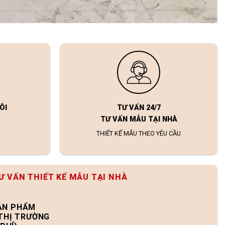
ÔI
TƯ VẤN 24/7
TƯ VẤN MẪU TẠI NHÀ
THIẾT KẾ MẪU THEO YÊU CẦU
Ư VẤN THIẾT KẾ MẪU TẠI NHÀ
SẢN PHẨM
 THỊ TRƯỜNG