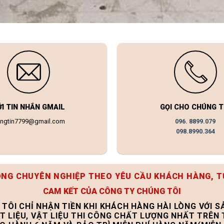
ỬI TIN NHẮN GMAIL
GỌI CHO CHÚNG T
ongtin7799@gmail.com
096. 8899.079
098.8990.364
ÔNG CHUYÊN NGHIỆP THEO YÊU CẦU KHÁCH HÀNG, T
CAM KẾT CỦA CÔNG TY CHÚNG TÔI
 TÔI CHỈ NHẬN TIỀN KHI KHÁCH HÀNG HÀI LÒNG VỚI 
T LIỆU, VẬT LIỆU THI CÔNG CHẤT LƯỢNG NHẤT TRÊN