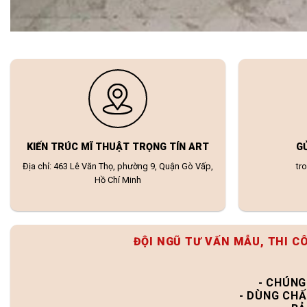
KIẾN TRÚC MĨ THUẬT TRỌNG TÍN ART
G
Địa chỉ: 463 Lê Văn Thọ, phường 9, Quận Gò Vấp,
tr
Hồ Chí Minh
ĐỘI NGŨ TƯ VẤN MẪU, THI C
- CHÚNG
- DÙNG CHẤ