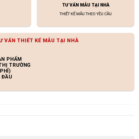
TƯ VẤN MẪU TẠI NHÀ
THIẾT KẾ MẪU THEO YÊU CẦU
Ư VẤN THIẾT KẾ MẪU TẠI NHÀ
SẢN PHẨM
 THỊ TRƯỜNG
PHÍ)
N ĐẦU