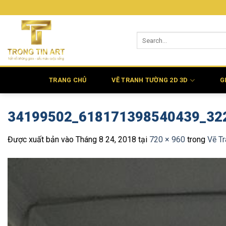
Bỏ
qua
nội
dung
TRANG CHỦ
VẼ TRANH TƯỜNG 2D 3D
G
34199502_618171398540439_32
Được xuất bản vào
Tháng 8 24, 2018
tại
720 × 960
trong
Vẽ T