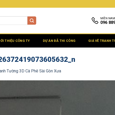
MIỀN NAM
096 88
IỚI THIỆU CÔNG TY
DỰ ÁN ĐÃ THI CÔNG
GIÁ VẼ TRANH 
26372419073605632_n
ranh Tường 3D Cà Phê Sài Gòn Xưa