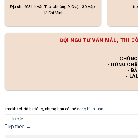
Địa chỉ: 463 Lê Văn Thọ, phường 9, Quận Gò Vấp,
tr
Hồ Chí Minh
ĐỘI NGŨ TƯ VẤN MẪU, THI C
- CHÚNG
- DÙNG CHẤ
- B
- LA
Trackback đã bị đóng, nhưng bạn có thể
đăng bình luận
.
←
Trước
Tiếp theo
→