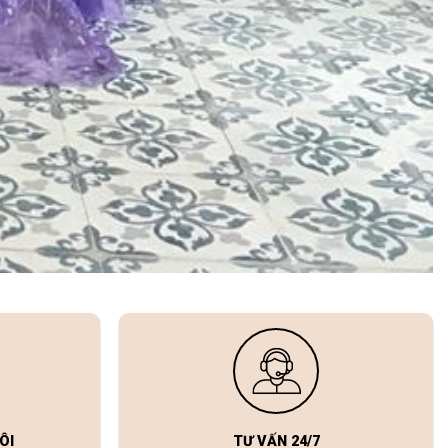
ÔI
TƯ VẤN 24/7