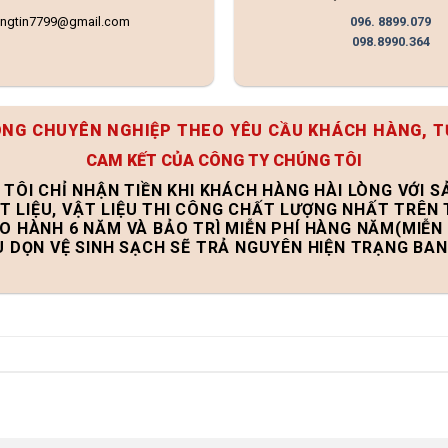
ongtin7799@gmail.com
096. 8899.079
098.8990.364
ÔNG CHUYÊN NGHIỆP THEO YÊU CẦU KHÁCH HÀNG, T
CAM KẾT CỦA CÔNG TY CHÚNG TÔI
 TÔI CHỈ NHẬN TIỀN KHI KHÁCH HÀNG HÀI LÒNG VỚI 
T LIỆU, VẬT LIỆU THI CÔNG CHẤT LƯỢNG NHẤT TRÊN
ẢO HÀNH 6 NĂM VÀ BẢO TRÌ MIỄN PHÍ HÀNG NĂM(MIỄN 
U DỌN VỆ SINH SẠCH SẼ TRẢ NGUYÊN HIỆN TRẠNG BA