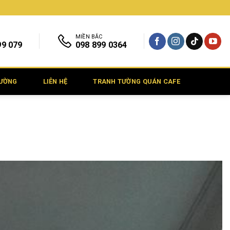
MIỀN BẮC
99 079
098 899 0364
TƯỜNG
LIÊN HỆ
TRANH TƯỜNG QUÁN CAFE