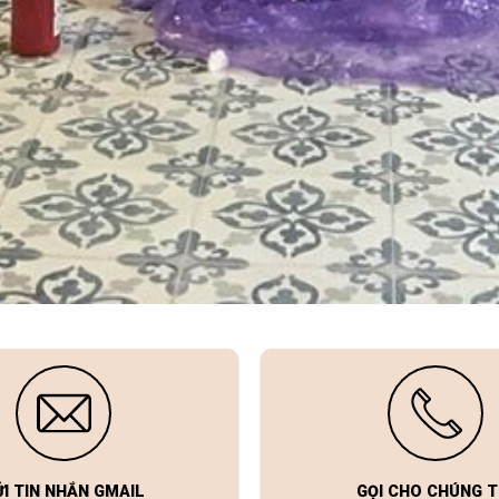
ỬI TIN NHẮN GMAIL
GỌI CHO CHÚNG T