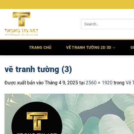
Bỏ
qua
nội
dung
TRANG CHỦ
VẼ TRANH TƯỜNG 2D 3D
G
vẽ tranh tường (3)
Được xuất bản vào
Tháng 4 9, 2025
tại
2560 × 1920
trong
Vẽ 