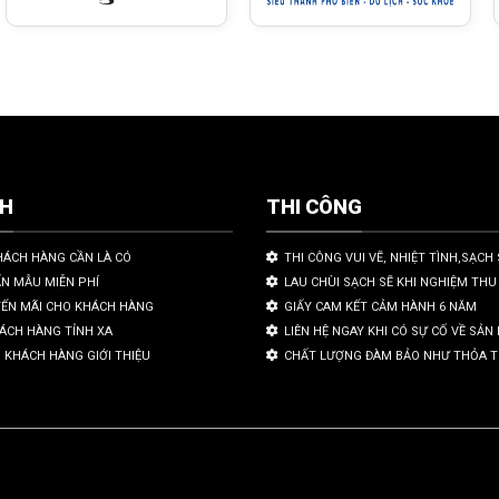
CH
THI CÔNG
HÁCH HÀNG CẦN LÀ CÓ
THI CÔNG VUI VẼ, NHIỆT TÌNH,SẠCH 
ẤN MẪU MIỄN PHÍ
LAU CHÙI SẠCH SẼ KHI NGHIỆM THU
YẾN MÃI CHO KHÁCH HÀNG
GIẤY CAM KẾT CẢM HÀNH 6 NĂM
HÁCH HÀNG TỈNH XA
LIÊN HỆ NGAY KHI CÓ SỰ CỐ VỀ SẢ
 KHÁCH HÀNG GIỚI THIỆU
CHẤT LƯỢNG ĐÀM BẢO NHƯ THỎA 