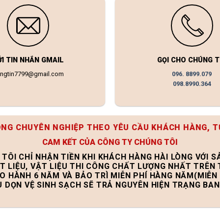
ỬI TIN NHẮN GMAIL
GỌI CHO CHÚNG T
ongtin7799@gmail.com
096. 8899.079
098.8990.364
ÔNG CHUYÊN NGHIỆP THEO YÊU CẦU KHÁCH HÀNG, T
CAM KẾT CỦA CÔNG TY CHÚNG TÔI
 TÔI CHỈ NHẬN TIỀN KHI KHÁCH HÀNG HÀI LÒNG VỚI 
T LIỆU, VẬT LIỆU THI CÔNG CHẤT LƯỢNG NHẤT TRÊN
ẢO HÀNH 6 NĂM VÀ BẢO TRÌ MIỄN PHÍ HÀNG NĂM(MIỄN 
U DỌN VỆ SINH SẠCH SẼ TRẢ NGUYÊN HIỆN TRẠNG BA