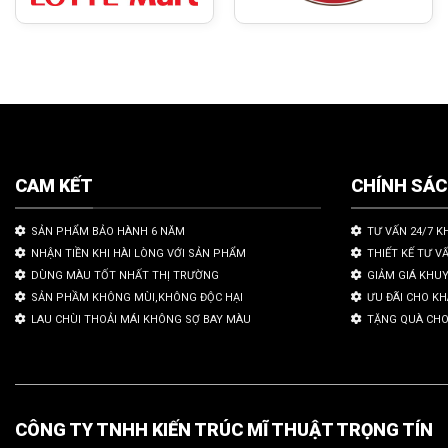
CAM KẾT
CHÍNH SÁ
SẢN PHẨM BẢO HÀNH 6 NĂM
TƯ VẤN 24/7 K
NHẬN TIỀN KHI HÀI LÒNG VỚI SẢN PHẨM
THIẾT KẾ TƯ V
DÙNG MÀU TỐT NHẤT THỊ TRƯỜNG
GIẢM GIÁ KHU
SẢN PHẦM KHÔNG MÙI,KHÔNG ĐỘC HẠI
ƯU ĐÃI CHO K
LAU CHÙI THOẢI MÁI KHÔNG SỢ BAY MÀU
TẶNG QUÀ CHO
CÔNG TY TNHH KIẾN TRÚC MĨ THUẬT TRỌNG TÍN