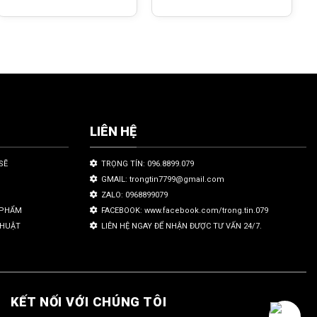
LIÊN HỆ
SẼ
TRỌNG TÍN: 096.8899.079
GMAIL: trongtin7799@gmail.com
ZALO: 0968899079
N PHẨM
FACEBOOK: www.facebook.com/trong.tin.079
THUẬT
LIÊN HỆ NGAY ĐỂ NHẬN ĐƯỢC TƯ VẤN 24/7.
KẾT NỐI VỚI CHÚNG TÔI