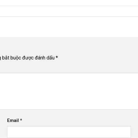
g bắt buộc được đánh dấu
*
Email
*