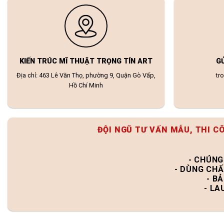
KIẾN TRÚC MĨ THUẬT TRỌNG TÍN ART
G
Địa chỉ: 463 Lê Văn Thọ, phường 9, Quận Gò Vấp,
tr
Hồ Chí Minh
ĐỘI NGŨ TƯ VẤN MẪU, THI C
- CHÚNG
- DÙNG CHẤ
- B
- LA