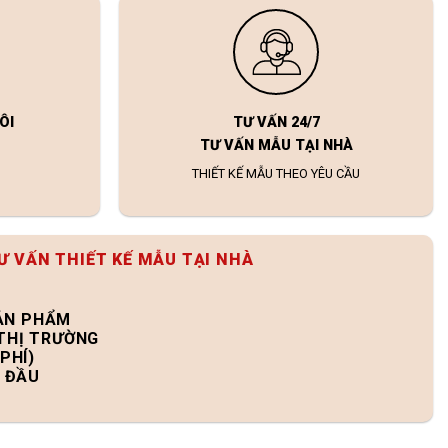
ÔI
TƯ VẤN 24/7
TƯ VẤN MẪU TẠI NHÀ
THIẾT KẾ MẪU THEO YÊU CẦU
Ư VẤN THIẾT KẾ MẪU TẠI NHÀ
SẢN PHẨM
 THỊ TRƯỜNG
PHÍ)
N ĐẦU