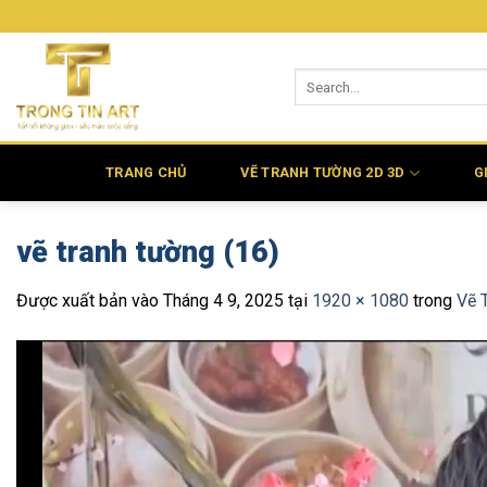
Bỏ
qua
nội
dung
TRANG CHỦ
VẼ TRANH TƯỜNG 2D 3D
G
vẽ tranh tường (16)
Được xuất bản vào
Tháng 4 9, 2025
tại
1920 × 1080
trong
Vẽ 