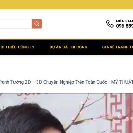
MIỀN NAM
096 88
IỚI THIỆU CÔNG TY
DỰ ÁN ĐÃ THI CÔNG
GIÁ VẼ TRANH 
Tranh Tường 2D – 3D Chuyên Nghiệp Trên Toàn Quốc | MỸ THU