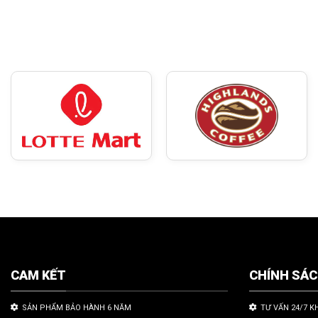
CAM KẾT
CHÍNH SÁ
SẢN PHẨM BẢO HÀNH 6 NĂM
TƯ VẤN 24/7 K