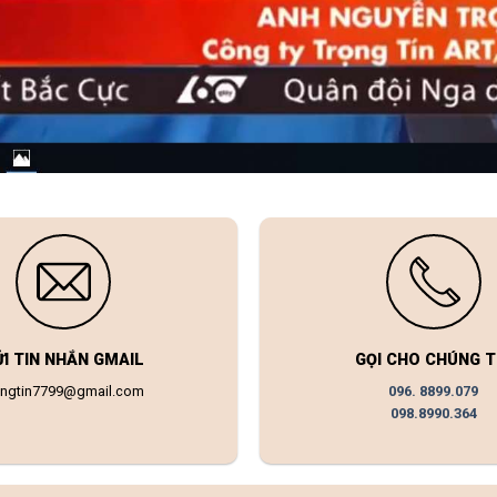
ỬI TIN NHẮN GMAIL
GỌI CHO CHÚNG T
ongtin7799@gmail.com
096. 8899.079
098.8990.364