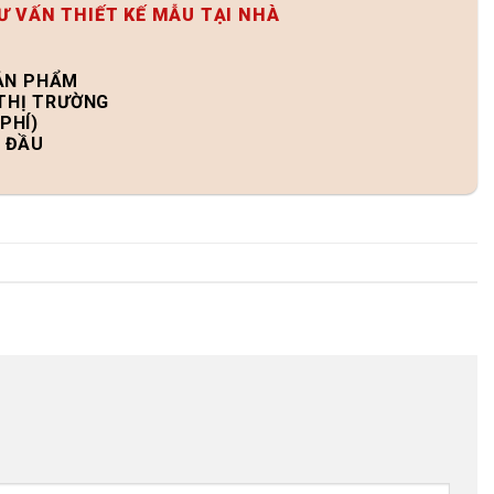
Ư VẤN THIẾT KẾ MẪU TẠI NHÀ
SẢN PHẨM
 THỊ TRƯỜNG
PHÍ)
N ĐẦU