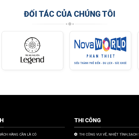
ĐỐI TÁC CỦA CHÚNG TÔI
CH
THI CÔNG
HÁCH HÀNG CẦN LÀ CÓ
THI CÔNG VUI VẼ, NHIỆT TÌNH,SẠCH 