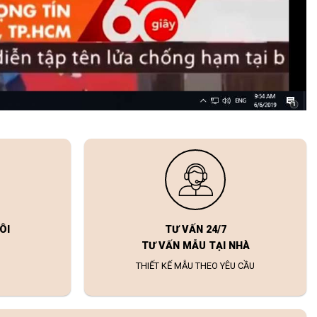
ÔI
TƯ VẤN 24/7
TƯ VẤN MẪU TẠI NHÀ
THIẾT KẾ MẪU THEO YÊU CẦU