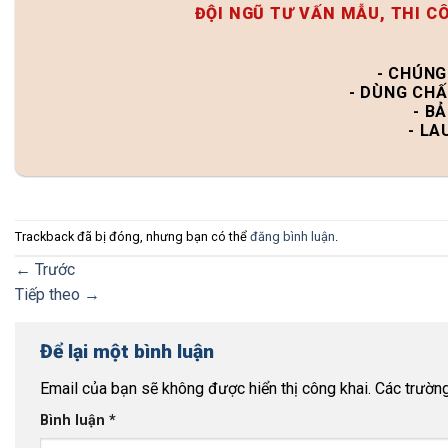
ĐỘI NGŨ TƯ VẤN MẪU, THI C
- CHÚNG
- DÙNG CHẤ
- B
- LA
Trackback đã bị đóng, nhưng bạn có thể
đăng bình luận
.
←
Trước
Tiếp theo
→
Để lại một bình luận
Email của bạn sẽ không được hiển thị công khai.
Các trườn
Bình luận
*