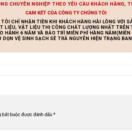
ÔNG CHUYÊN NGHIỆP THEO YÊU CẦU KHÁCH HÀNG, T
CAM KẾT CỦA CÔNG TY CHÚNG TÔI
 TÔI CHỈ NHẬN TIỀN KHI KHÁCH HÀNG HÀI LÒNG VỚI 
T LIỆU, VẬT LIỆU THI CÔNG CHẤT LƯỢNG NHẤT TRÊN
ẢO HÀNH 6 NĂM VÀ BẢO TRÌ MIỄN PHÍ HÀNG NĂM(MIỄN 
U DỌN VỆ SINH SẠCH SẼ TRẢ NGUYÊN HIỆN TRẠNG BA
g bắt buộc được đánh dấu
*