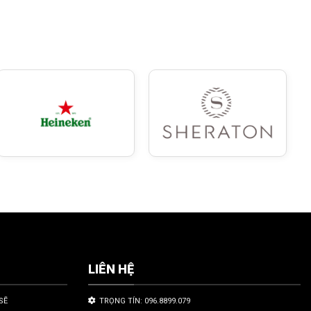
LIÊN HỆ
SẼ
TRỌNG TÍN: 096.8899.079