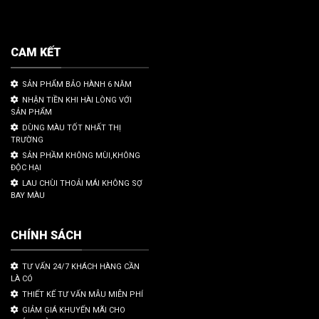
CAM KẾT
SẢN PHẨM BẢO HÀNH 6 NĂM
NHẬN TIỀN KHI HÀI LÒNG VỚI
SẢN PHẨM
DÙNG MÀU TỐT NHẤT THỊ
TRƯỜNG
SẢN PHẦM KHÔNG MÙI,KHÔNG
ĐỘC HẠI
LAU CHÙI THOẢI MÁI KHÔNG SỢ
BAY MÀU
CHÍNH SÁCH
TƯ VẤN 24/7 KHÁCH HÀNG CẦN
LÀ CÓ
THIẾT KẾ TƯ VẤN MẪU MIỄN PHÍ
GIẢM GIÁ KHUYẾN MÃI CHO