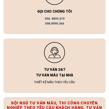
GỌI CHO CHÚNG TÔI
096. 8899.079
098.8990.364
TƯ VẤN 24/7
TƯ VẤN MẪU TẠI NHÀ
THIẾT KẾ MẪU THEO YÊU CẦU
ĐỘI NGŨ TƯ VẤN MẪU, THI CÔNG CHUYÊN
NGHIỆP THEO YÊU CẦU KHÁCH HÀNG, TƯ VẤN