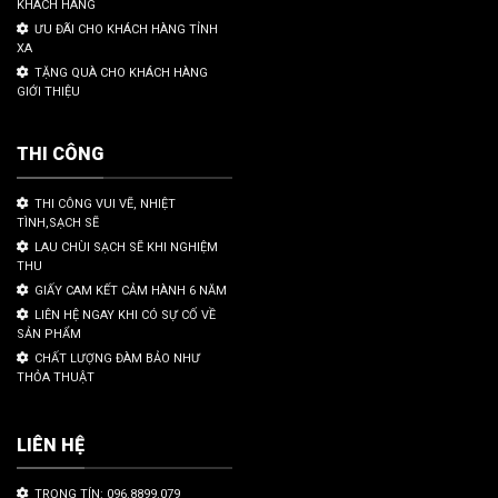
KHÁCH HÀNG
ƯU ĐÃI CHO KHÁCH HÀNG TỈNH
XA
TẶNG QUÀ CHO KHÁCH HÀNG
GIỚI THIỆU
THI CÔNG
THI CÔNG VUI VẼ, NHIỆT
TÌNH,SẠCH SẼ
LAU CHÙI SẠCH SẼ KHI NGHIỆM
THU
GIẤY CAM KẾT CẢM HÀNH 6 NĂM
LIÊN HỆ NGAY KHI CÓ SỰ CỐ VỀ
SẢN PHẨM
CHẤT LƯỢNG ĐÀM BẢO NHƯ
THỎA THUẬT
LIÊN HỆ
TRỌNG TÍN: 096.8899.079