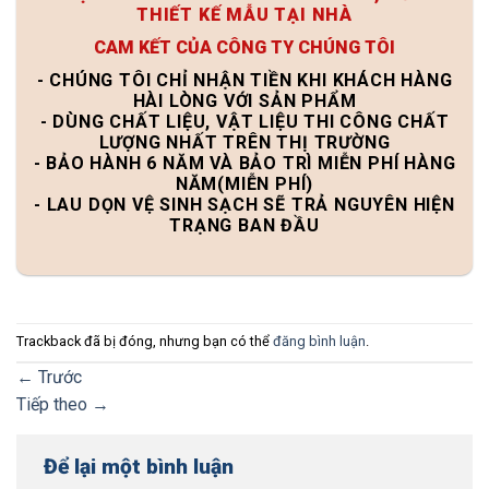
THIẾT KẾ MẪU TẠI NHÀ
CAM KẾT CỦA CÔNG TY CHÚNG TÔI
- CHÚNG TÔI CHỈ NHẬN TIỀN KHI KHÁCH HÀNG
HÀI LÒNG VỚI SẢN PHẨM
- DÙNG CHẤT LIỆU, VẬT LIỆU THI CÔNG CHẤT
LƯỢNG NHẤT TRÊN THỊ TRƯỜNG
- BẢO HÀNH 6 NĂM VÀ BẢO TRÌ MIỄN PHÍ HÀNG
NĂM(MIỄN PHÍ)
- LAU DỌN VỆ SINH SẠCH SẼ TRẢ NGUYÊN HIỆN
TRẠNG BAN ĐẦU
Trackback đã bị đóng, nhưng bạn có thể
đăng bình luận
.
←
Trước
Tiếp theo
→
Để lại một bình luận