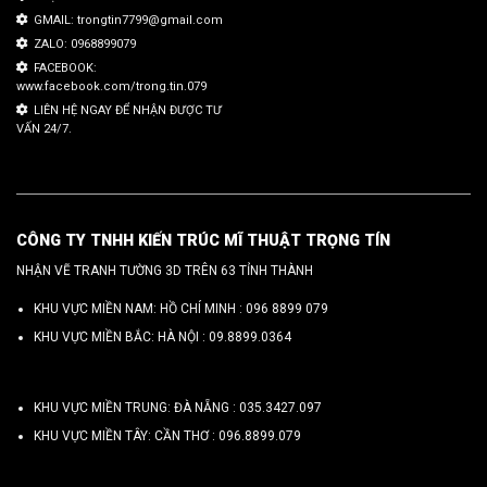
GMAIL: trongtin7799@gmail.com
ZALO: 0968899079
FACEBOOK:
www.facebook.com/trong.tin.079
LIÊN HỆ NGAY ĐỂ NHẬN ĐƯỢC TƯ
VẤN 24/7.
CÔNG TY TNHH KIẾN TRÚC MĨ THUẬT TRỌNG TÍN
NHẬN VẼ TRANH TƯỜNG 3D TRÊN 63 TỈNH THÀNH
KHU VỰC MIỀN NAM: HỒ CHÍ MINH :
096 8899 079
KHU VỰC MIỀN BẮC: HÀ NỘI :
09.8899.0364
KHU VỰC MIỀN TRUNG: ĐÀ NẴNG :
035.3427.097
KHU VỰC MIỀN TÂY: CẦN THƠ :
096.8899.079