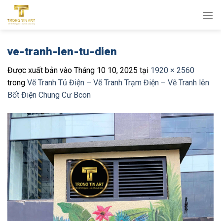
Bỏ
qua
nội
dung
ve-tranh-len-tu-dien
Được xuất bản vào
Tháng 10 10, 2025
tại
1920 × 2560
trong
Vẽ Tranh Tủ Điện – Vẽ Tranh Trạm Điện – Vẽ Tranh lên
Bốt Điện Chung Cư Bcon