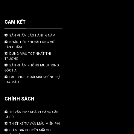
CAM KẾT
SẢN PHẨM BẢO HÀNH 6 NĂM
NHẬN TIỀN KHI HÀI LÒNG VỚI
SẢN PHẨM
DÙNG MÀU TỐT NHẤT THỊ
TRƯỜNG
SẢN PHẦM KHÔNG MÙI,KHÔNG
ĐỘC HẠI
LAU CHÙI THOẢI MÁI KHÔNG SỢ
BAY MÀU
CHÍNH SÁCH
TƯ VẤN 24/7 KHÁCH HÀNG CẦN
LÀ CÓ
THIẾT KẾ TƯ VẤN MẪU MIỄN PHÍ
GIẢM GIÁ KHUYẾN MÃI CHO