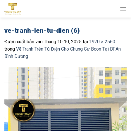
Bỏ
qua
nội
dung
ve-tranh-len-tu-dien (6)
Được xuất bản vào
Tháng 10 10, 2025
tại
1920 × 2560
trong
Vẽ Tranh Trên Tủ Điện Cho Chung Cư Bcon Tại Dĩ An
Bình Dương