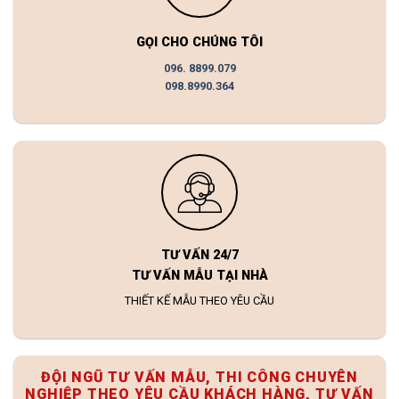
GỌI CHO CHÚNG TÔI
096. 8899.079
098.8990.364
TƯ VẤN 24/7
TƯ VẤN MẪU TẠI NHÀ
THIẾT KẾ MẪU THEO YÊU CẦU
ĐỘI NGŨ TƯ VẤN MẪU, THI CÔNG CHUYÊN
NGHIỆP THEO YÊU CẦU KHÁCH HÀNG, TƯ VẤN