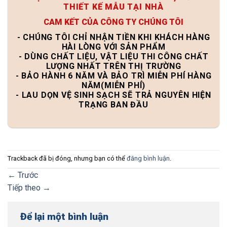
THIẾT KẾ MẪU TẠI NHÀ
CAM KẾT CỦA CÔNG TY CHÚNG TÔI
- CHÚNG TÔI CHỈ NHẬN TIỀN KHI KHÁCH HÀNG
HÀI LÒNG VỚI SẢN PHẨM
- DÙNG CHẤT LIỆU, VẬT LIỆU THI CÔNG CHẤT
LƯỢNG NHẤT TRÊN THỊ TRƯỜNG
- BẢO HÀNH 6 NĂM VÀ BẢO TRÌ MIỄN PHÍ HÀNG
NĂM(MIỄN PHÍ)
- LAU DỌN VỆ SINH SẠCH SẼ TRẢ NGUYÊN HIỆN
TRẠNG BAN ĐẦU
Trackback đã bị đóng, nhưng bạn có thể
đăng bình luận
.
←
Trước
Tiếp theo
→
Để lại một bình luận