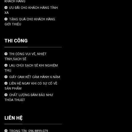
KHÁCH HÀNG
ƯU ĐÃI CHO KHÁCH HÀNG TỈNH
XA
TẶNG QUÀ CHO KHÁCH HÀNG
GIỚI THIỆU
THI CÔNG
THI CÔNG VUI VẼ, NHIỆT
TÌNH,SẠCH SẼ
LAU CHÙI SẠCH SẼ KHI NGHIỆM
THU
GIẤY CAM KẾT CẢM HÀNH 6 NĂM
LIÊN HỆ NGAY KHI CÓ SỰ CỐ VỀ
SẢN PHẨM
CHẤT LƯỢNG ĐÀM BẢO NHƯ
THỎA THUẬT
LIÊN HỆ
TRỌNG TÍN: 096.8899.079