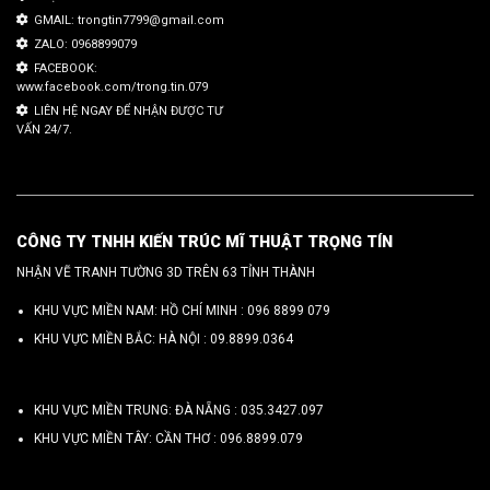
GMAIL: trongtin7799@gmail.com
ZALO: 0968899079
FACEBOOK:
www.facebook.com/trong.tin.079
LIÊN HỆ NGAY ĐỂ NHẬN ĐƯỢC TƯ
VẤN 24/7.
CÔNG TY TNHH KIẾN TRÚC MĨ THUẬT TRỌNG TÍN
NHẬN VẼ TRANH TƯỜNG 3D TRÊN 63 TỈNH THÀNH
KHU VỰC MIỀN NAM: HỒ CHÍ MINH :
096 8899 079
KHU VỰC MIỀN BẮC: HÀ NỘI :
09.8899.0364
KHU VỰC MIỀN TRUNG: ĐÀ NẴNG :
035.3427.097
KHU VỰC MIỀN TÂY: CẦN THƠ :
096.8899.079