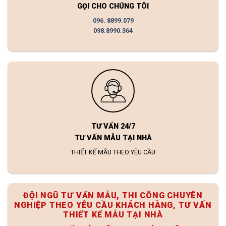
GỌI CHO CHÚNG TÔI
096. 8899.079
098.8990.364
TƯ VẤN 24/7
TƯ VẤN MẪU TẠI NHÀ
THIẾT KẾ MẪU THEO YÊU CẦU
ĐỘI NGŨ TƯ VẤN MẪU, THI CÔNG CHUYÊN
NGHIỆP THEO YÊU CẦU KHÁCH HÀNG, TƯ VẤN
THIẾT KẾ MẪU TẠI NHÀ