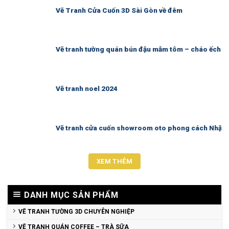
Vẽ Tranh Cửa Cuốn 3D Sài Gòn về đêm
Vẽ tranh tường quán bún đậu mắm tôm – cháo ếch S
Vẽ tranh noel 2024
Vẽ tranh cửa cuốn showroom oto phong cách Nhật 
XEM THÊM
DANH MỤC SẢN PHẨM
VẼ TRANH TƯỜNG 3D CHUYÊN NGHIỆP
VẼ TRANH QUÁN COFFEE – TRÀ SỮA