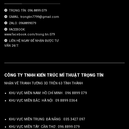
TRỌNG TÍN: 096.8899.079
GMAIL: trongtin7799@gmail.com
ZALO: 0968899079
FACEBOOK:
www.facebook.com/trong.tin.079
LIÊN HỆ NGAY ĐỂ NHẬN ĐƯỢC TƯ
VẤN 24/7.
CÔNG TY TNHH KIẾN TRÚC MĨ THUẬT TRỌNG TÍN
NHẬN VẼ TRANH TƯỜNG 3D TRÊN 63 TỈNH THÀNH
KHU VỰC MIỀN NAM: HỒ CHÍ MINH :
096 8899 079
KHU VỰC MIỀN BẮC: HÀ NỘI :
09.8899.0364
KHU VỰC MIỀN TRUNG: ĐÀ NẴNG :
035.3427.097
KHU VỰC MIỀN TÂY: CẦN THƠ :
096.8899.079