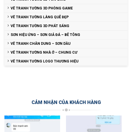
VẼ TRANH TƯỜNG 3D PHÒNG GAME
VẼ TRANH TƯỜNG LÀNG QUÊ ĐẸP
VẼ TRANH TƯỜNG 3D PHÁT SÁNG
SƠN HIỆU ỨNG – SƠN GIẢ ĐÁ – BÊ TÔNG
VẼ TRANH CHÂN DUNG – SƠN DẦU
VẼ TRANH TƯỜNG NHÀ Ở – CHUNG CƯ
VẼ TRANH TƯỜNG LOGO THƯƠNG HIỆU
CẢM NHẬN CỦA KHÁCH HÀNG