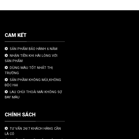
CAM KẾT
SẢN PHẨM BẢO HÀNH 6 NĂM
NHẬN TIỀN KHI HÀI LÒNG VỚI
SẢN PHẨM
DÙNG MÀU TỐT NHẤT THỊ
TRƯỜNG
SẢN PHẦM KHÔNG MÙI,KHÔNG
ĐỘC HẠI
LAU CHÙI THOẢI MÁI KHÔNG SỢ
BAY MÀU
CHÍNH SÁCH
TƯ VẤN 24/7 KHÁCH HÀNG CẦN
LÀ CÓ