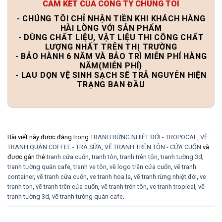
CAM KẾT CỦA CÔNG TY CHÚNG TÔI
- CHÚNG TÔI CHỈ NHẬN TIỀN KHI KHÁCH HÀNG
HÀI LÒNG VỚI SẢN PHẨM
- DÙNG CHẤT LIỆU, VẬT LIỆU THI CÔNG CHẤT
LƯỢNG NHẤT TRÊN THỊ TRƯỜNG
- BẢO HÀNH 6 NĂM VÀ BẢO TRÌ MIỄN PHÍ HÀNG
NĂM(MIỄN PHÍ)
- LAU DỌN VỆ SINH SẠCH SẼ TRẢ NGUYÊN HIỆN
TRẠNG BAN ĐẦU
Bài viết này được đăng trong
TRANH RỪNG NHIỆT ĐỚI - TROPOCAL
,
VẼ
TRANH QUÁN COFFEE - TRÀ SỮA
,
VẼ TRANH TRÊN TÔN - CỬA CUỐN
và
được gắn thẻ
tranh cửa cuốn
,
tranh tôn
,
tranh trên tôn
,
tranh tường 3d
,
tranh tường quán cafe
,
tranh ve tôn
,
vẽ logo trên cửa cuốn
,
vẽ tranh
container
,
vẽ tranh cửa cuốn
,
ve tranh hoa la
,
vẽ tranh rừng nhiệt đới
,
ve
tranh ton
,
vẽ tranh trên cửa cuốn
,
vẽ tranh trên tôn
,
ve tranh tropical
,
vẽ
tranh tường 3d
,
vẽ tranh tường quán cafe
.