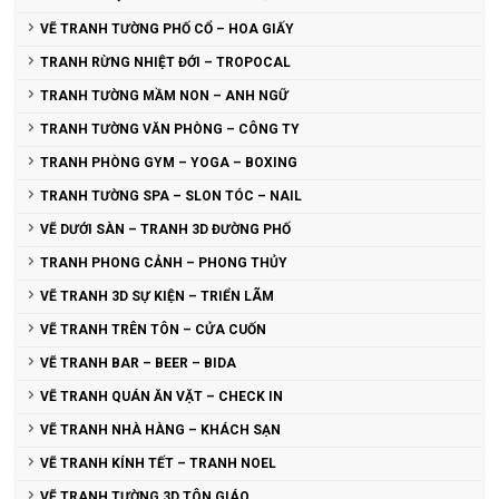
VẼ TRANH TƯỜNG PHỐ CỔ – HOA GIẤY
TRANH RỪNG NHIỆT ĐỚI – TROPOCAL
TRANH TƯỜNG MẦM NON – ANH NGỮ
TRANH TƯỜNG VĂN PHÒNG – CÔNG TY
TRANH PHÒNG GYM – YOGA – BOXING
TRANH TƯỜNG SPA – SLON TÓC – NAIL
VẼ DƯỚI SÀN – TRANH 3D ĐƯỜNG PHỐ
TRANH PHONG CẢNH – PHONG THỦY
VẼ TRANH 3D SỰ KIỆN – TRIỂN LÃM
VẼ TRANH TRÊN TÔN – CỬA CUỐN
VẼ TRANH BAR – BEER – BIDA
VẼ TRANH QUÁN ĂN VẶT – CHECK IN
VẼ TRANH NHÀ HÀNG – KHÁCH SẠN
VẼ TRANH KÍNH TẾT – TRANH NOEL
VẼ TRANH TƯỜNG 3D TÔN GIÁO