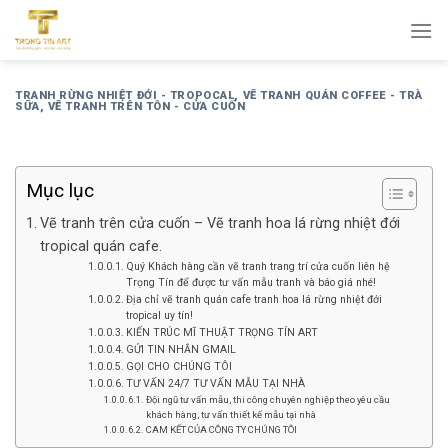
Bỏ
qua
nội
dung
TRANH RỪNG NHIỆT ĐỚI - TROPOCAL
,
VẼ TRANH QUÁN COFFEE - TRÀ
SỮA
,
VẼ TRANH TRÊN TÔN - CỬA CUỐN
Mục lục
Vẽ tranh trên cửa cuốn – Vẽ tranh hoa lá rừng nhiệt đới
tropical quán cafe.
Quý Khách hàng cần vẽ tranh trang trí cửa cuốn liên hệ
Trọng Tín để được tư vấn mẫu tranh và báo giá nhé!
Địa chỉ vẽ tranh quán cafe tranh hoa lá rừng nhiệt đới
tropical uy tín!
KIẾN TRÚC MĨ THUẬT TRỌNG TÍN ART
GỬI TIN NHẮN GMAIL
GỌI CHO CHÚNG TÔI
TƯ VẤN 24/7 TƯ VẤN MẪU TẠI NHÀ
Đội ngũ tư vấn mẫu, thi công chuyên nghiệp theo yêu cầu
khách hàng, tư vấn thiết kế mẫu tại nhà
CAM KẾT CỦA CÔNG TY CHÚNG TÔI