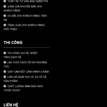
THIẾT KẾ TƯ VẤN MẪU MIỄN PHÍ
GIẢM GIÁ KHUYẾN MÃI CHO
KHÁCH HÀNG
ƯU ĐÃI CHO KHÁCH HÀNG TỈNH
XA
TẶNG QUÀ CHO KHÁCH HÀNG
GIỚI THIỆU
THI CÔNG
THI CÔNG VUI VẼ, NHIỆT
TÌNH,SẠCH SẼ
LAU CHÙI SẠCH SẼ KHI NGHIỆM
THU
GIẤY CAM KẾT CẢM HÀNH 6 NĂM
LIÊN HỆ NGAY KHI CÓ SỰ CỐ VỀ
SẢN PHẨM
CHẤT LƯỢNG ĐÀM BẢO NHƯ
THỎA THUẬT
LIÊN HỆ