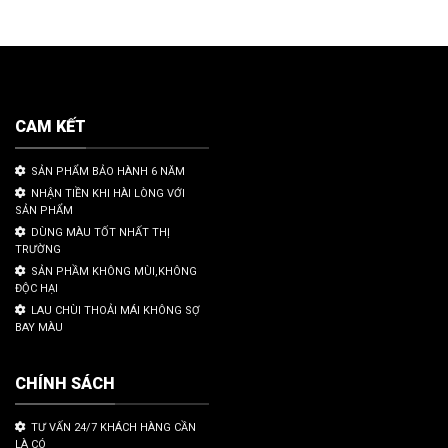
CAM KẾT
SẢN PHẨM BẢO HÀNH 6 NĂM
NHẬN TIỀN KHI HÀI LÒNG VỚI
SẢN PHẨM
DÙNG MÀU TỐT NHẤT THỊ
TRƯỜNG
SẢN PHẦM KHÔNG MÙI,KHÔNG
ĐỘC HẠI
LAU CHÙI THOẢI MÁI KHÔNG SỢ
BAY MÀU
CHÍNH SÁCH
TƯ VẤN 24/7 KHÁCH HÀNG CẦN
LÀ CÓ