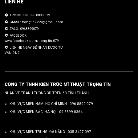
LIÊN HỆ
TRỌNG TÍN: 096.8899.079
GMAIL: trongtin7799@gmail.com
ZALO: 0968899079
FACEBOOK:
www.facebook.com/trong.tin.079
LIÊN HỆ NGAY ĐỂ NHẬN ĐƯỢC TƯ
VẤN 24/7.
CÔNG TY TNHH KIẾN TRÚC MĨ THUẬT TRỌNG TÍN
NHẬN VẼ TRANH TƯỜNG 3D TRÊN 63 TỈNH THÀNH
KHU VỰC MIỀN NAM: HỒ CHÍ MINH :
096 8899 079
KHU VỰC MIỀN BẮC: HÀ NỘI :
09.8899.0364
KHU VỰC MIỀN TRUNG: ĐÀ NẴNG :
035.3427.097