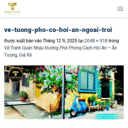
Bỏ
qua
nội
dung
ve-tuong-pho-co-hoi-an-ngoai-troi
Được xuất bản vào
Tháng 12 9, 2025
tại
2048 × 918
trong
Vẽ Tranh Quán Nhậu Đường Phố Phong Cách Hội An – Ấn
Tượng, Giá Rẻ