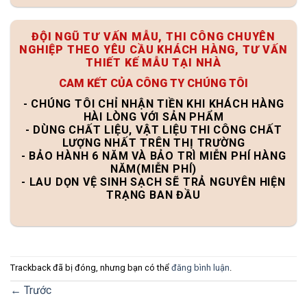
ĐỘI NGŨ TƯ VẤN MẪU, THI CÔNG CHUYÊN
NGHIỆP THEO YÊU CẦU KHÁCH HÀNG, TƯ VẤN
THIẾT KẾ MẪU TẠI NHÀ
CAM KẾT CỦA CÔNG TY CHÚNG TÔI
- CHÚNG TÔI CHỈ NHẬN TIỀN KHI KHÁCH HÀNG
HÀI LÒNG VỚI SẢN PHẨM
- DÙNG CHẤT LIỆU, VẬT LIỆU THI CÔNG CHẤT
LƯỢNG NHẤT TRÊN THỊ TRƯỜNG
- BẢO HÀNH 6 NĂM VÀ BẢO TRÌ MIỄN PHÍ HÀNG
NĂM(MIỄN PHÍ)
- LAU DỌN VỆ SINH SẠCH SẼ TRẢ NGUYÊN HIỆN
TRẠNG BAN ĐẦU
Trackback đã bị đóng, nhưng bạn có thể
đăng bình luận
.
←
Trước