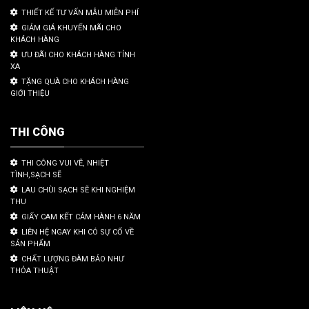
THIẾT KẾ TƯ VẤN MẪU MIỄN PHÍ
GIẢM GIÁ KHUYẾN MÃI CHO
KHÁCH HÀNG
ƯU ĐÃI CHO KHÁCH HÀNG TỈNH
XA
TẶNG QUÀ CHO KHÁCH HÀNG
GIỚI THIỆU
THI CÔNG
THI CÔNG VUI VẼ, NHIỆT
TÌNH,SẠCH SẼ
LAU CHÙI SẠCH SẼ KHI NGHIỆM
THU
GIẤY CAM KẾT CẢM HÀNH 6 NĂM
LIÊN HỆ NGAY KHI CÓ SỰ CỐ VỀ
SẢN PHẨM
CHẤT LƯỢNG ĐÀM BẢO NHƯ
THỎA THUẬT