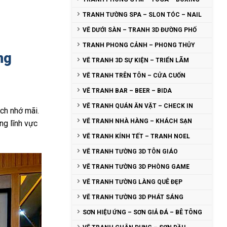
TRANH TƯỜNG SPA – SLON TÓC – NAIL
VẼ DƯỚI SÀN – TRANH 3D ĐƯỜNG PHỐ
TRANH PHONG CẢNH – PHONG THỦY
ng
VẼ TRANH 3D SỰ KIỆN – TRIỂN LÃM
VẼ TRANH TRÊN TÔN – CỬA CUỐN
VẼ TRANH BAR – BEER – BIDA
VẼ TRANH QUÁN ĂN VẶT – CHECK IN
ch nhớ mãi.
VẼ TRANH NHÀ HÀNG – KHÁCH SẠN
ng lĩnh vực
VẼ TRANH KÍNH TẾT – TRANH NOEL
VẼ TRANH TƯỜNG 3D TÔN GIÁO
VẼ TRANH TƯỜNG 3D PHÒNG GAME
VẼ TRANH TƯỜNG LÀNG QUÊ ĐẸP
VẼ TRANH TƯỜNG 3D PHÁT SÁNG
SƠN HIỆU ỨNG – SƠN GIẢ ĐÁ – BÊ TÔNG