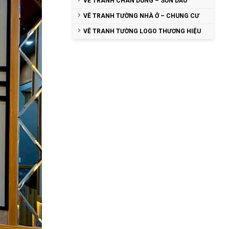
VẼ TRANH CHÂN DUNG – SƠN DẦU
VẼ TRANH TƯỜNG NHÀ Ở – CHUNG CƯ
VẼ TRANH TƯỜNG LOGO THƯƠNG HIỆU