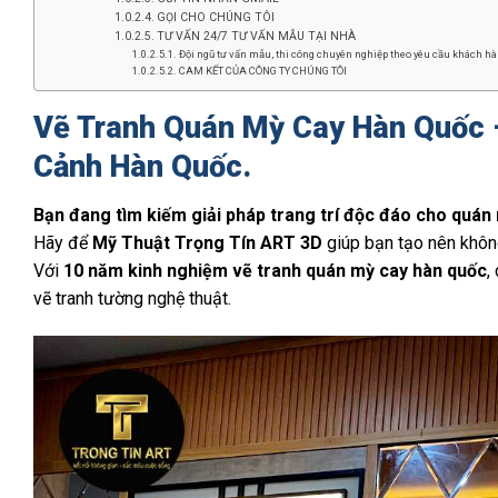
GỌI CHO CHÚNG TÔI
TƯ VẤN 24/7 TƯ VẤN MẪU TẠI NHÀ
Đội ngũ tư vấn mẫu, thi công chuyên nghiệp theo yêu cầu khách hàn
CAM KẾT CỦA CÔNG TY CHÚNG TÔI
Vẽ Tranh Quán Mỳ Cay Hàn Quốc 
Cảnh Hàn Quốc.
Bạn đang tìm kiếm giải pháp trang trí độc đáo cho quá
Hãy để
Mỹ Thuật Trọng Tín ART 3D
giúp bạn tạo nên không
Với
10 năm kinh nghiệm vẽ tranh quán mỳ cay hàn quốc
,
vẽ tranh tường nghệ thuật.