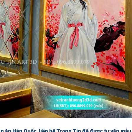
uán ăn Hàn Quốc
liên hệ Trọng Tín để được tư vấn mẫu