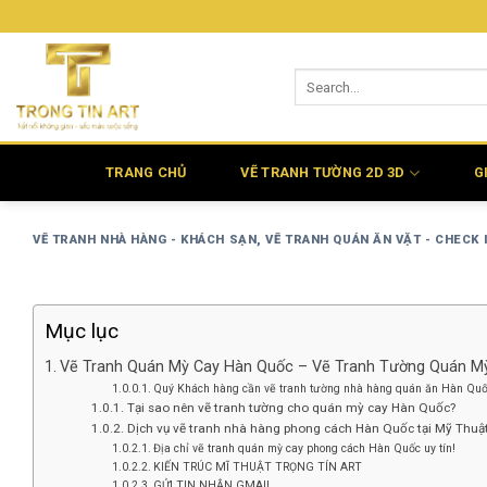
Bỏ
qua
nội
dung
TRANG CHỦ
VẼ TRANH TƯỜNG 2D 3D
G
VẼ TRANH NHÀ HÀNG - KHÁCH SẠN
,
VẼ TRANH QUÁN ĂN VẶT - CHECK 
Mục lục
Vẽ Tranh Quán Mỳ Cay Hàn Quốc – Vẽ Tranh Tường Quán M
Quý Khách hàng cần vẽ tranh tường nhà hàng quán ăn Hàn Quốc 
Tại sao nên vẽ tranh tường cho quán mỳ cay Hàn Quốc?
Dịch vụ vẽ tranh nhà hàng phong cách Hàn Quốc tại Mỹ Thuậ
Địa chỉ vẽ tranh quán mỳ cay phong cách Hàn Quốc uy tín!
KIẾN TRÚC MĨ THUẬT TRỌNG TÍN ART
GỬI TIN NHẮN GMAIL