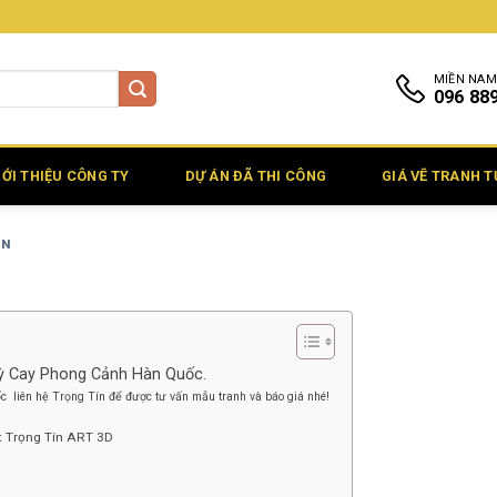
MIỀN NAM
096 88
IỚI THIỆU CÔNG TY
DỰ ÁN ĐÃ THI CÔNG
GIÁ VẼ TRANH 
IN
ỳ Cay Phong Cảnh Hàn Quốc.
liên hệ Trọng Tín để được tư vấn mẫu tranh và báo giá nhé!
t Trọng Tín ART 3D