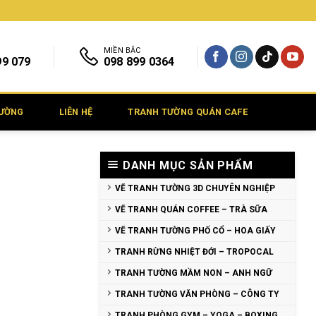
MIỀN BẮC
99 079
098 899 0364
TƯỜNG
LIÊN HỆ
TRANH TƯỜNG QUÁN CAFE
DANH MỤC SẢN PHẨM
VẼ TRANH TƯỜNG 3D CHUYÊN NGHIỆP
VẼ TRANH QUÁN COFFEE – TRÀ SỮA
VẼ TRANH TƯỜNG PHỐ CỔ – HOA GIẤY
TRANH RỪNG NHIỆT ĐỚI – TROPOCAL
TRANH TƯỜNG MẦM NON – ANH NGỮ
TRANH TƯỜNG VĂN PHÒNG – CÔNG TY
TRANH PHÒNG GYM – YOGA – BOXING