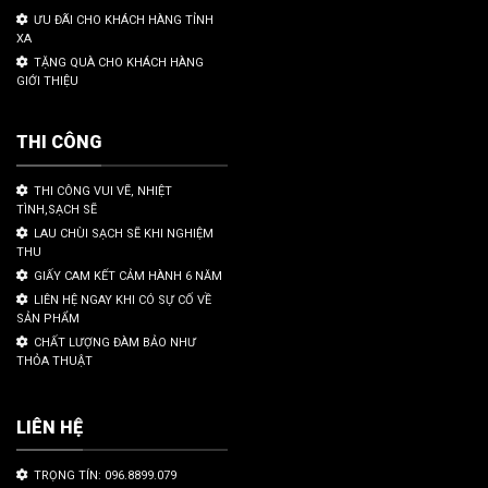
ƯU ĐÃI CHO KHÁCH HÀNG TỈNH
XA
TẶNG QUÀ CHO KHÁCH HÀNG
GIỚI THIỆU
THI CÔNG
THI CÔNG VUI VẼ, NHIỆT
TÌNH,SẠCH SẼ
LAU CHÙI SẠCH SẼ KHI NGHIỆM
THU
GIẤY CAM KẾT CẢM HÀNH 6 NĂM
LIÊN HỆ NGAY KHI CÓ SỰ CỐ VỀ
SẢN PHẨM
CHẤT LƯỢNG ĐÀM BẢO NHƯ
THỎA THUẬT
LIÊN HỆ
TRỌNG TÍN: 096.8899.079