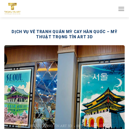
Bỏ
qua
nội
dung
DỊCH VỤ VẼ TRANH QUÁN MỲ CAY HÀN QUỐC – MỸ
THUẬT TRỌNG TÍN ART 3D