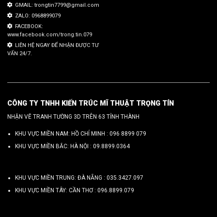
GMAIL: trongtin7799@gmail.com
ZALO: 0968899079
FACEBOOK:
www.facebook.com/trong.tin.079
LIÊN HỆ NGAY ĐỂ NHẬN ĐƯỢC TƯ
VẤN 24/7.
CÔNG TY TNHH KIẾN TRÚC MĨ THUẬT TRỌNG TÍN
NHẬN VẼ TRANH TƯỜNG 3D TRÊN 63 TỈNH THÀNH
KHU VỰC MIỀN NAM: HỒ CHÍ MINH :
096 8899 079
KHU VỰC MIỀN BẮC: HÀ NỘI :
09.8899.0364
KHU VỰC MIỀN TRUNG: ĐÀ NẴNG :
035.3427.097
KHU VỰC MIỀN TÂY: CẦN THƠ :
096.8899.079