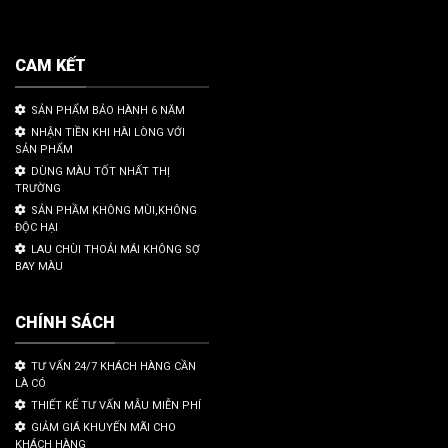
CAM KẾT
SẢN PHẨM BẢO HÀNH 6 NĂM
NHẬN TIỀN KHI HÀI LÒNG VỚI
SẢN PHẨM
DÙNG MÀU TỐT NHẤT THỊ
TRƯỜNG
SẢN PHẦM KHÔNG MÙI,KHÔNG
ĐỘC HẠI
LAU CHÙI THOẢI MÁI KHÔNG SỢ
BAY MÀU
CHÍNH SÁCH
TƯ VẤN 24/7 KHÁCH HÀNG CẦN
LÀ CÓ
THIẾT KẾ TƯ VẤN MẪU MIỄN PHÍ
GIẢM GIÁ KHUYẾN MÃI CHO
KHÁCH HÀNG