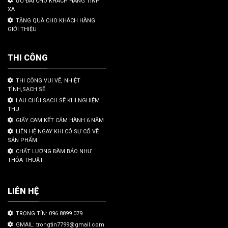
ƯU ĐÃI CHO KHÁCH HÀNG TỈNH
XA
TẶNG QUÀ CHO KHÁCH HÀNG
GIỚI THIỆU
THI CÔNG
THI CÔNG VUI VẼ, NHIỆT
TÌNH,SẠCH SẼ
LAU CHÙI SẠCH SẼ KHI NGHIỆM
THU
GIẤY CAM KẾT CẢM HÀNH 6 NĂM
LIÊN HỆ NGAY KHI CÓ SỰ CỐ VỀ
SẢN PHẨM
CHẤT LƯỢNG ĐÀM BẢO NHƯ
THỎA THUẬT
LIÊN HỆ
TRỌNG TÍN: 096.8899.079
GMAIL: trongtin7799@gmail.com