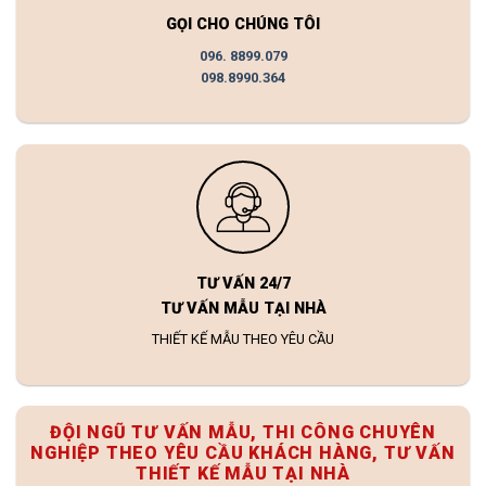
GỌI CHO CHÚNG TÔI
096. 8899.079
098.8990.364
TƯ VẤN 24/7
TƯ VẤN MẪU TẠI NHÀ
THIẾT KẾ MẪU THEO YÊU CẦU
ĐỘI NGŨ TƯ VẤN MẪU, THI CÔNG CHUYÊN
NGHIỆP THEO YÊU CẦU KHÁCH HÀNG, TƯ VẤN
THIẾT KẾ MẪU TẠI NHÀ