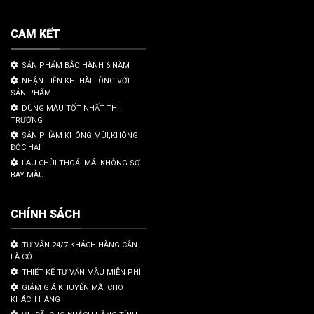
CAM KẾT
SẢN PHẨM BẢO HÀNH 6 NĂM
NHẬN TIỀN KHI HÀI LÒNG VỚI
SẢN PHẨM
DÙNG MÀU TỐT NHẤT THỊ
TRƯỜNG
SẢN PHẦM KHÔNG MÙI,KHÔNG
ĐỘC HẠI
LAU CHÙI THOẢI MÁI KHÔNG SỢ
BAY MÀU
CHÍNH SÁCH
TƯ VẤN 24/7 KHÁCH HÀNG CẦN
LÀ CÓ
THIẾT KẾ TƯ VẤN MẪU MIỄN PHÍ
GIẢM GIÁ KHUYẾN MÃI CHO
KHÁCH HÀNG