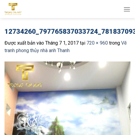
Bỏ
qua
nội
dung
12734260_797765837033724_78183709
Được xuất bản vào
Tháng 7 1, 2017
tại
720 × 960
trong
Vẽ
tranh phong thủy nhà anh Thanh