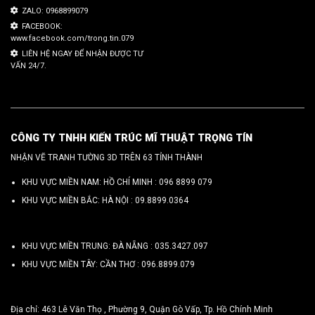
ZALO: 0968899079
FACEBOOK:
www.facebook.com/trong.tin.079
LIÊN HỆ NGAY ĐỂ NHẬN ĐƯỢC TƯ
VẤN 24/7.
CÔNG TY TNHH KIẾN TRÚC MĨ THUẬT TRỌNG TÍN
NHẬN VẼ TRANH TƯỜNG 3D TRÊN 63 TỈNH THÀNH
KHU VỰC MIỀN NAM: HỒ CHÍ MINH :
096 8899 079
KHU VỰC MIỀN BẮC: HÀ NỘI :
09.8899.0364
KHU VỰC MIỀN TRUNG: ĐÀ NẴNG :
035.3427.097
KHU VỰC MIỀN TÂY: CẦN THƠ :
096.8899.079
Địa chỉ: 463 Lê Văn Thọ , Phường 9, Quận Gò Vấp, Tp. Hồ Chính Minh