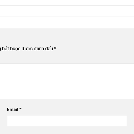
g bắt buộc được đánh dấu
*
Email
*