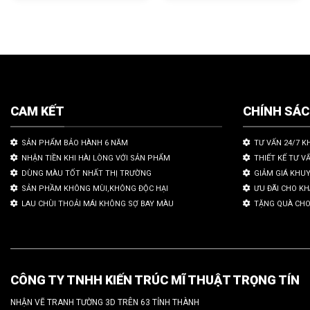
CAM KẾT
CHÍNH SÁ
SẢN PHẨM BẢO HÀNH 6 NĂM
TƯ VẤN 24/7 K
NHẬN TIỀN KHI HÀI LÒNG VỚI SẢN PHẨM
THIẾT KẾ TƯ V
DÙNG MÀU TỐT NHẤT THỊ TRƯỜNG
GIẢM GIÁ KHU
SẢN PHẦM KHÔNG MÙI,KHÔNG ĐỘC HẠI
ƯU ĐÃI CHO K
LAU CHÙI THOẢI MÁI KHÔNG SỢ BAY MÀU
TẶNG QUÀ CHO
CÔNG TY TNHH KIẾN TRÚC MĨ THUẬT TRỌNG TÍN
NHẬN VẼ TRANH TƯỜNG 3D TRÊN 63 TỈNH THÀNH