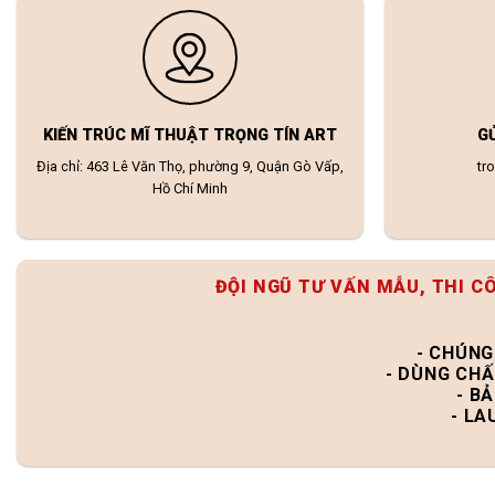
KIẾN TRÚC MĨ THUẬT TRỌNG TÍN ART
G
Địa chỉ: 463 Lê Văn Thọ, phường 9, Quận Gò Vấp,
tr
Hồ Chí Minh
ĐỘI NGŨ TƯ VẤN MẪU, THI C
- CHÚNG
- DÙNG CHẤ
- B
- LA