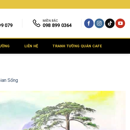
MIỀN BẮC
99 079
098 899 0364
TƯỜNG
LIÊN HỆ
TRANH TƯỜNG QUÁN CAFE
Gian Sống