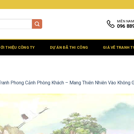
MIỀN NAM
096 88
IỚI THIỆU CÔNG TY
DỰ ÁN ĐÃ THI CÔNG
GIÁ VẼ TRANH 
Tranh Phong Cảnh Phòng Khách – Mang Thiên Nhiên Vào Không 