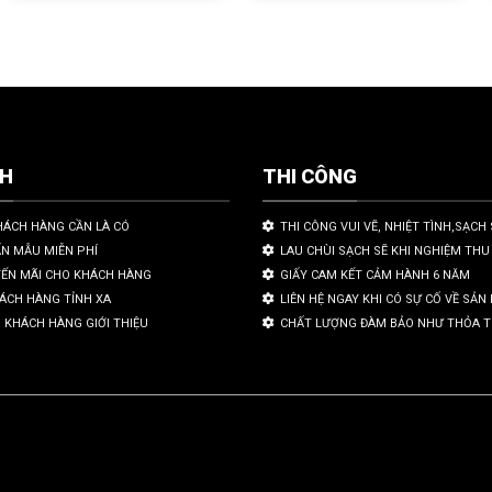
CH
THI CÔNG
HÁCH HÀNG CẦN LÀ CÓ
THI CÔNG VUI VẼ, NHIỆT TÌNH,SẠCH 
ẤN MẪU MIỄN PHÍ
LAU CHÙI SẠCH SẼ KHI NGHIỆM THU
YẾN MÃI CHO KHÁCH HÀNG
GIẤY CAM KẾT CẢM HÀNH 6 NĂM
HÁCH HÀNG TỈNH XA
LIÊN HỆ NGAY KHI CÓ SỰ CỐ VỀ SẢ
 KHÁCH HÀNG GIỚI THIỆU
CHẤT LƯỢNG ĐÀM BẢO NHƯ THỎA 