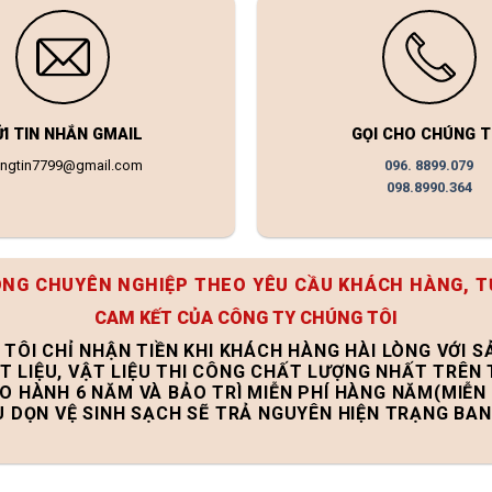
ỬI TIN NHẮN GMAIL
GỌI CHO CHÚNG T
ongtin7799@gmail.com
096. 8899.079
098.8990.364
ÔNG CHUYÊN NGHIỆP THEO YÊU CẦU KHÁCH HÀNG, T
CAM KẾT CỦA CÔNG TY CHÚNG TÔI
 TÔI CHỈ NHẬN TIỀN KHI KHÁCH HÀNG HÀI LÒNG VỚI 
T LIỆU, VẬT LIỆU THI CÔNG CHẤT LƯỢNG NHẤT TRÊN
ẢO HÀNH 6 NĂM VÀ BẢO TRÌ MIỄN PHÍ HÀNG NĂM(MIỄN 
U DỌN VỆ SINH SẠCH SẼ TRẢ NGUYÊN HIỆN TRẠNG BA