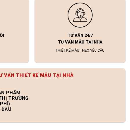
ÔI
TƯ VẤN 24/7
TƯ VẤN MẪU TẠI NHÀ
THIẾT KẾ MẪU THEO YÊU CẦU
Ư VẤN THIẾT KẾ MẪU TẠI NHÀ
SẢN PHẨM
 THỊ TRƯỜNG
PHÍ)
N ĐẦU