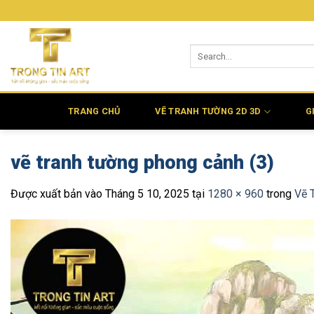
Bỏ
qua
nội
dung
TRANG CHỦ
VẼ TRANH TƯỜNG 2D 3D
G
vẽ tranh tường phong cảnh (3)
Được xuất bản vào
Tháng 5 10, 2025
tại
1280 × 960
trong
Vẽ 