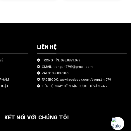
LIÊN HỆ
SẼ
TRỌNG TÍN: 096.8899.079
GMAIL: trongtin7799@gmail.com
ZALO: 0968899079
N PHẨM
FACEBOOK: www.facebook.com/trong.tin.079
THUẬT
LIÊN HỆ NGAY ĐỂ NHẬN ĐƯỢC TƯ VẤN 24/7.
KẾT NỐI VỚI CHÚNG TÔI