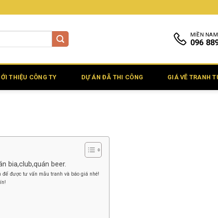
MIỀN NAM
096 88
IỚI THIỆU CÔNG TY
DỰ ÁN ĐÃ THI CÔNG
GIÁ VẼ TRANH 
n bia,club,quán beer.
 để được tư vấn mẫu tranh và báo giá nhé!
ín!