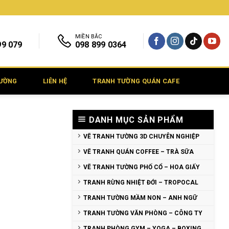
MIỀN BẮC
99 079
098 899 0364
TƯỜNG
LIÊN HỆ
TRANH TƯỜNG QUÁN CAFE
DANH MỤC SẢN PHẨM
VẼ TRANH TƯỜNG 3D CHUYÊN NGHIỆP
VẼ TRANH QUÁN COFFEE – TRÀ SỮA
VẼ TRANH TƯỜNG PHỐ CỔ – HOA GIẤY
TRANH RỪNG NHIỆT ĐỚI – TROPOCAL
TRANH TƯỜNG MẦM NON – ANH NGỮ
TRANH TƯỜNG VĂN PHÒNG – CÔNG TY
TRANH PHÒNG GYM – YOGA – BOXING