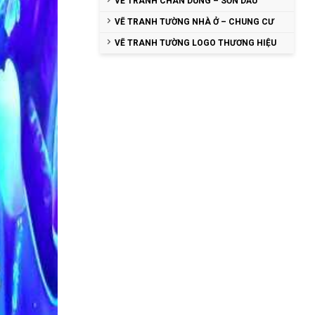
VẼ TRANH CHÂN DUNG – SƠN DẦU
VẼ TRANH TƯỜNG NHÀ Ở – CHUNG CƯ
VẼ TRANH TƯỜNG LOGO THƯƠNG HIỆU