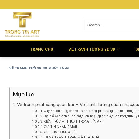
Bỏ
qua
nội
dung
TRANG CHỦ
VẼ TRANH TƯỜNG 2D 3D
G
VẼ TRANH TƯỜNG 3D PHÁT SÁNG
Mục lục
Vẽ tranh phát sáng quán bar – Vẽ tranh tường quán nhậu,quá
Quý Khách hàng cần vẽ tranh tường phát sáng liên hệ Trọng Tín
Địa chỉ vẽ tranh quán bar,quán nhậu,quán bia,quán beer,club uy t
KIẾN TRÚC MĨ THUẬT TRỌNG TÍN ART
GỬI TIN NHẮN GMAIL
GỌI CHO CHÚNG TÔI
TƯ VẤN 24/7 TƯ VẤN MẪU TẠI NHÀ