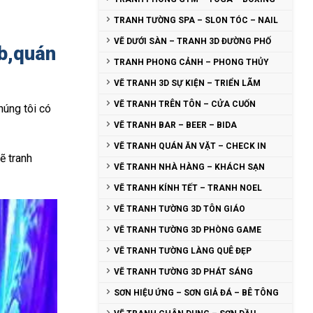
TRANH TƯỜNG SPA – SLON TÓC – NAIL
VẼ DƯỚI SÀN – TRANH 3D ĐƯỜNG PHỐ
ub,quán
TRANH PHONG CẢNH – PHONG THỦY
VẼ TRANH 3D SỰ KIỆN – TRIỂN LÃM
VẼ TRANH TRÊN TÔN – CỬA CUỐN
húng tôi có
VẼ TRANH BAR – BEER – BIDA
VẼ TRANH QUÁN ĂN VẶT – CHECK IN
ẽ tranh
VẼ TRANH NHÀ HÀNG – KHÁCH SẠN
VẼ TRANH KÍNH TẾT – TRANH NOEL
VẼ TRANH TƯỜNG 3D TÔN GIÁO
VẼ TRANH TƯỜNG 3D PHÒNG GAME
VẼ TRANH TƯỜNG LÀNG QUÊ ĐẸP
VẼ TRANH TƯỜNG 3D PHÁT SÁNG
SƠN HIỆU ỨNG – SƠN GIẢ ĐÁ – BÊ TÔNG