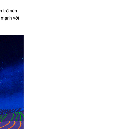
n trở nên
g mạnh với