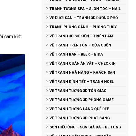
TRANH TƯỜNG SPA – SLON TÓC – NAIL
VẼ DƯỚI SÀN – TRANH 3D ĐƯỜNG PHỐ
TRANH PHONG CẢNH – PHONG THỦY
ôi cam kết
VẼ TRANH 3D SỰ KIỆN – TRIỂN LÃM
VẼ TRANH TRÊN TÔN – CỬA CUỐN
VẼ TRANH BAR – BEER – BIDA
VẼ TRANH QUÁN ĂN VẶT – CHECK IN
VẼ TRANH NHÀ HÀNG – KHÁCH SẠN
VẼ TRANH KÍNH TẾT – TRANH NOEL
VẼ TRANH TƯỜNG 3D TÔN GIÁO
VẼ TRANH TƯỜNG 3D PHÒNG GAME
VẼ TRANH TƯỜNG LÀNG QUÊ ĐẸP
VẼ TRANH TƯỜNG 3D PHÁT SÁNG
SƠN HIỆU ỨNG – SƠN GIẢ ĐÁ – BÊ TÔNG