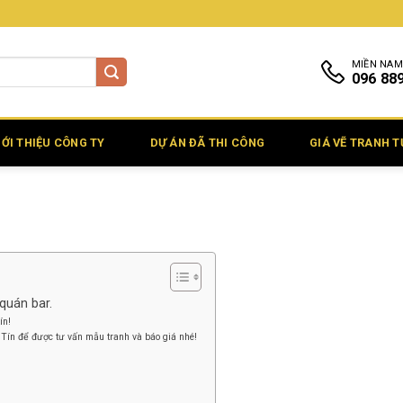
MIỀN NAM
096 88
IỚI THIỆU CÔNG TY
DỰ ÁN ĐÃ THI CÔNG
GIÁ VẼ TRANH 
quán bar.
ín!
Tín để được tư vấn mẫu tranh và báo giá nhé!