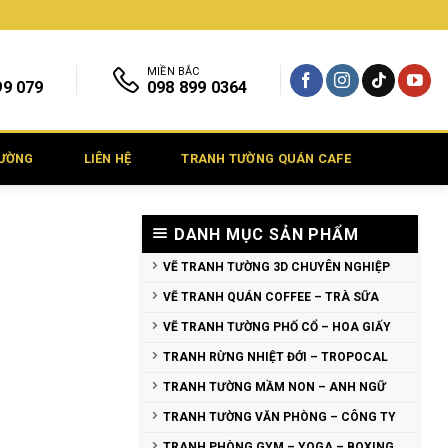
MIỀN BẮC
99 079
098 899 0364
TƯỜNG
LIÊN HỆ
TRANH TƯỜNG QUÁN CAFE
DANH MỤC SẢN PHẨM
VẼ TRANH TƯỜNG 3D CHUYÊN NGHIỆP
VẼ TRANH QUÁN COFFEE – TRÀ SỮA
VẼ TRANH TƯỜNG PHỐ CỔ – HOA GIẤY
TRANH RỪNG NHIỆT ĐỚI – TROPOCAL
TRANH TƯỜNG MẦM NON – ANH NGỮ
TRANH TƯỜNG VĂN PHÒNG – CÔNG TY
TRANH PHÒNG GYM – YOGA – BOXING