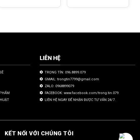
LIÊN HỆ
SẼ
TRỌNG TÍN: 096.8899.079
GMAIL: trongtin7799@gmail.com
ZALO: 0968899079
N PHẨM
FACEBOOK: www.facebook.com/trong.tin.079
THUẬT
LIÊN HỆ NGAY ĐỂ NHẬN ĐƯỢC TƯ VẤN 24/7.
KẾT NỐI VỚI CHÚNG TÔI