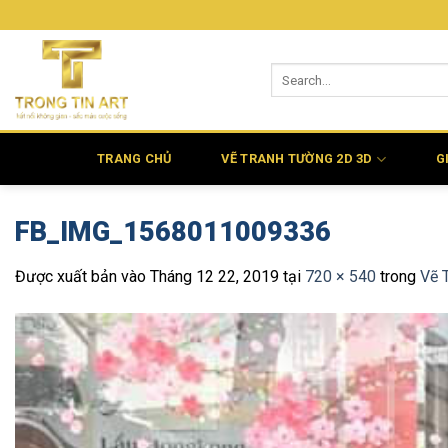
Bỏ
qua
nội
dung
TRANG CHỦ
VẼ TRANH TƯỜNG 2D 3D
G
FB_IMG_1568011009336
Được xuất bản vào
Tháng 12 22, 2019
tại
720 × 540
trong
Vẽ 