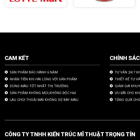
CAM KẾT
CHÍNH SÁ
SẢN PHẨM BẢO HÀNH 6 NĂM
TƯ VẤN 24/7 K
NHẬN TIỀN KHI HÀI LÒNG VỚI SẢN PHẨM
THIẾT KẾ TƯ V
DÙNG MÀU TỐT NHẤT THỊ TRƯỜNG
GIẢM GIÁ KHU
SẢN PHẦM KHÔNG MÙI,KHÔNG ĐỘC HẠI
ƯU ĐÃI CHO K
LAU CHÙI THOẢI MÁI KHÔNG SỢ BAY MÀU
TẶNG QUÀ CHO
CÔNG TY TNHH KIẾN TRÚC MĨ THUẬT TRỌNG TÍN