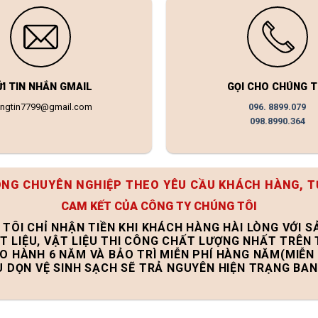
ỬI TIN NHẮN GMAIL
GỌI CHO CHÚNG T
ongtin7799@gmail.com
096. 8899.079
098.8990.364
ÔNG CHUYÊN NGHIỆP THEO YÊU CẦU KHÁCH HÀNG, T
CAM KẾT CỦA CÔNG TY CHÚNG TÔI
 TÔI CHỈ NHẬN TIỀN KHI KHÁCH HÀNG HÀI LÒNG VỚI 
T LIỆU, VẬT LIỆU THI CÔNG CHẤT LƯỢNG NHẤT TRÊN
ẢO HÀNH 6 NĂM VÀ BẢO TRÌ MIỄN PHÍ HÀNG NĂM(MIỄN 
U DỌN VỆ SINH SẠCH SẼ TRẢ NGUYÊN HIỆN TRẠNG BA