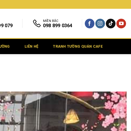
MIỀN BẮC
99 079
098 899 0364
TƯỜNG
LIÊN HỆ
TRANH TƯỜNG QUÁN CAFE