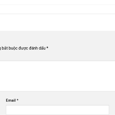
g bắt buộc được đánh dấu
*
Email
*