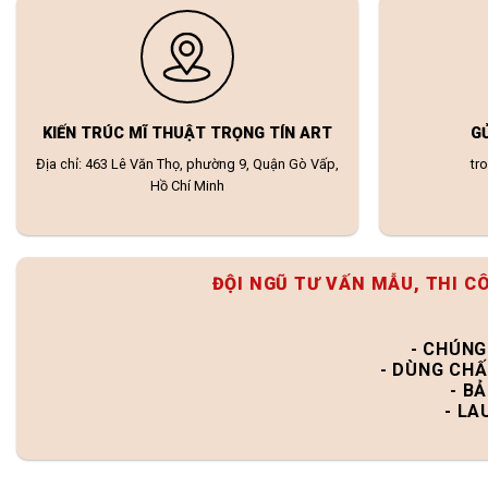
KIẾN TRÚC MĨ THUẬT TRỌNG TÍN ART
G
Địa chỉ: 463 Lê Văn Thọ, phường 9, Quận Gò Vấp,
tr
Hồ Chí Minh
ĐỘI NGŨ TƯ VẤN MẪU, THI C
- CHÚNG
- DÙNG CHẤ
- B
- LA