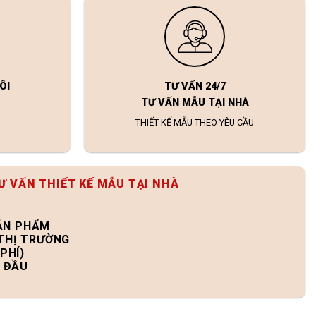
ÔI
TƯ VẤN 24/7
TƯ VẤN MẪU TẠI NHÀ
THIẾT KẾ MẪU THEO YÊU CẦU
Ư VẤN THIẾT KẾ MẪU TẠI NHÀ
SẢN PHẨM
 THỊ TRƯỜNG
PHÍ)
N ĐẦU