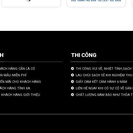
CH
THI CÔNG
HÁCH HÀNG CẦN LÀ CÓ
THI CÔNG VUI VẼ, NHIỆT TÌNH,SẠCH 
ẤN MẪU MIỄN PHÍ
LAU CHÙI SẠCH SẼ KHI NGHIỆM THU
YẾN MÃI CHO KHÁCH HÀNG
GIẤY CAM KẾT CẢM HÀNH 6 NĂM
HÁCH HÀNG TỈNH XA
LIÊN HỆ NGAY KHI CÓ SỰ CỐ VỀ SẢ
 KHÁCH HÀNG GIỚI THIỆU
CHẤT LƯỢNG ĐÀM BẢO NHƯ THỎA 