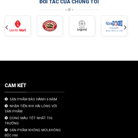
ĐỐI TÁC CỦA CHÚNG TÔI
CAM KẾT
SẢN PHẨM BẢO HÀNH 6 NĂM
NHẬN TIỀN KHI HÀI LÒNG VỚI
SẢN PHẨM
DÙNG MÀU TỐT NHẤT THỊ
TRƯỜNG
SẢN PHẦM KHÔNG MÙI,KHÔNG
ĐỘC HẠI