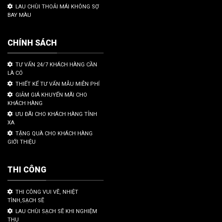
LAU CHÙI THOẢI MÁI KHÔNG SỢ
BAY MÀU
CHÍNH SÁCH
TƯ VẤN 24/7 KHÁCH HÀNG CẦN
LÀ CÓ
THIẾT KẾ TƯ VẤN MẪU MIỄN PHÍ
GIẢM GIÁ KHUYẾN MÃI CHO
KHÁCH HÀNG
ƯU ĐÃI CHO KHÁCH HÀNG TỈNH
XA
TẶNG QUÀ CHO KHÁCH HÀNG
GIỚI THIỆU
THI CÔNG
THI CÔNG VUI VẼ, NHIỆT
TÌNH,SẠCH SẼ
LAU CHÙI SẠCH SẼ KHI NGHIỆM
THU