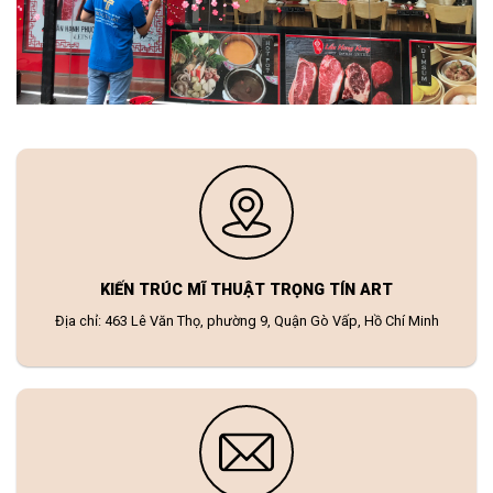
KIẾN TRÚC MĨ THUẬT TRỌNG TÍN ART
Địa chỉ: 463 Lê Văn Thọ, phường 9, Quận Gò Vấp, Hồ Chí Minh