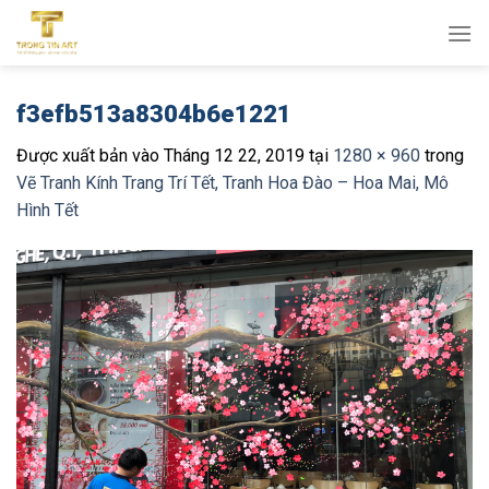
Bỏ
qua
nội
dung
f3efb513a8304b6e1221
Được xuất bản vào
Tháng 12 22, 2019
tại
1280 × 960
trong
Vẽ Tranh Kính Trang Trí Tết, Tranh Hoa Đào – Hoa Mai, Mô
Hình Tết