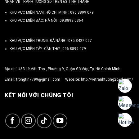
NHẬN VẼ TRANH TƯỜNG 3D TRÊN 63 TỈNH THÀNH
KHU VỰC MIỀN NAM: HỒ CHÍ MINH :
096 8899 079
KHU VỰC MIỀN BẮC: HÀ NỘI :
09.8899.0364
KHU VỰC MIỀN TRUNG: ĐÀ NẴNG :
035.3427.097
KHU VỰC MIỀN TÂY: CẦN THƠ :
096.8899.079
Địa chỉ: 463 Lê Văn Thọ , Phường 9, Quận Gò Vấp, Tp. Hồ Chính Minh
Email:
trongtin7799@gmail.com
Website:
http://vetranhtuong2d3d.com/
KẾT NỐI VỚI CHÚNG TÔI