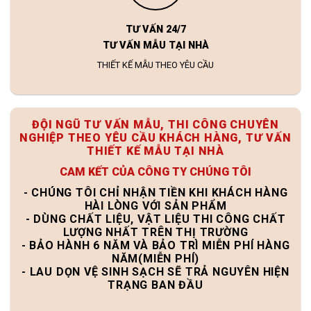
TƯ VẤN 24/7
TƯ VẤN MẪU TẠI NHÀ
THIẾT KẾ MẪU THEO YÊU CẦU
ĐỘI NGŨ TƯ VẤN MẪU, THI CÔNG CHUYÊN
NGHIỆP THEO YÊU CẦU KHÁCH HÀNG, TƯ VẤN
THIẾT KẾ MẪU TẠI NHÀ
CAM KẾT CỦA CÔNG TY CHÚNG TÔI
- CHÚNG TÔI CHỈ NHẬN TIỀN KHI KHÁCH HÀNG
HÀI LÒNG VỚI SẢN PHẨM
- DÙNG CHẤT LIỆU, VẬT LIỆU THI CÔNG CHẤT
LƯỢNG NHẤT TRÊN THỊ TRƯỜNG
- BẢO HÀNH 6 NĂM VÀ BẢO TRÌ MIỄN PHÍ HÀNG
NĂM(MIỄN PHÍ)
- LAU DỌN VỆ SINH SẠCH SẼ TRẢ NGUYÊN HIỆN
TRẠNG BAN ĐẦU