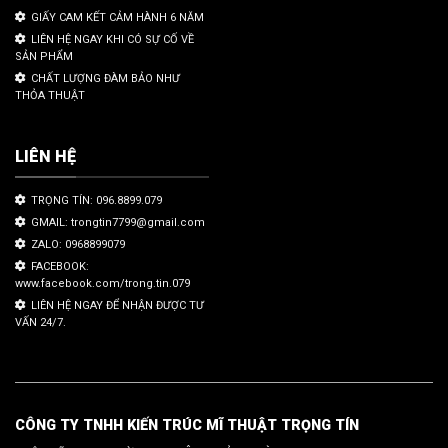
GIẤY CAM KẾT CẢM HÀNH 6 NĂM
LIÊN HỆ NGAY KHI CÓ SỰ CỐ VỀ
SẢN PHẨM
CHẤT LƯỢNG ĐÀM BẢO NHƯ
THỎA THUẬT
LIÊN HỆ
TRỌNG TÍN: 096.8899.079
GMAIL: trongtin7799@gmail.com
ZALO: 0968899079
FACEBOOK:
www.facebook.com/trong.tin.079
LIÊN HỆ NGAY ĐỂ NHẬN ĐƯỢC TƯ
VẤN 24/7.
CÔNG TY TNHH KIẾN TRÚC MĨ THUẬT TRỌNG TÍN