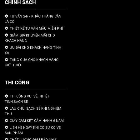
CHÍNH SÁCH
TƯ VẤN 24/7 KHÁCH HÀNG CẦN
LÀ CÓ
THIẾT KẾ TƯ VẤN MẪU MIỄN PHÍ
GIẢM GIÁ KHUYẾN MÃI CHO
KHÁCH HÀNG
ƯU ĐÃI CHO KHÁCH HÀNG TỈNH
XA
TẶNG QUÀ CHO KHÁCH HÀNG
GIỚI THIỆU
THI CÔNG
THI CÔNG VUI VẼ, NHIỆT
TÌNH,SẠCH SẼ
LAU CHÙI SẠCH SẼ KHI NGHIỆM
THU
GIẤY CAM KẾT CẢM HÀNH 6 NĂM
LIÊN HỆ NGAY KHI CÓ SỰ CỐ VỀ
SẢN PHẨM
CHẤT LƯỢNG ĐÀM BẢO NHƯ