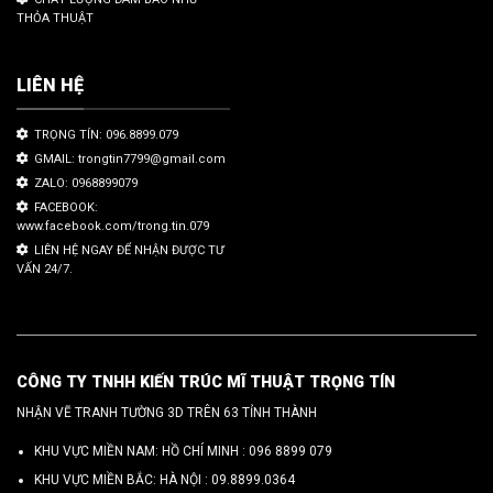
THỎA THUẬT
LIÊN HỆ
TRỌNG TÍN: 096.8899.079
GMAIL: trongtin7799@gmail.com
ZALO: 0968899079
FACEBOOK:
www.facebook.com/trong.tin.079
LIÊN HỆ NGAY ĐỂ NHẬN ĐƯỢC TƯ
VẤN 24/7.
CÔNG TY TNHH KIẾN TRÚC MĨ THUẬT TRỌNG TÍN
NHẬN VẼ TRANH TƯỜNG 3D TRÊN 63 TỈNH THÀNH
KHU VỰC MIỀN NAM: HỒ CHÍ MINH :
096 8899 079
KHU VỰC MIỀN BẮC: HÀ NỘI :
09.8899.0364