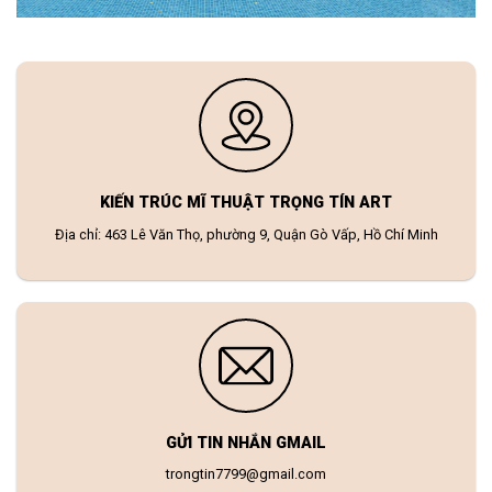
KIẾN TRÚC MĨ THUẬT TRỌNG TÍN ART
Địa chỉ: 463 Lê Văn Thọ, phường 9, Quận Gò Vấp, Hồ Chí Minh
GỬI TIN NHẮN GMAIL
trongtin7799@gmail.com