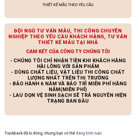
THIẾT KẾ MẪU THEO YÊU CẦU
ĐỘI NGŨ TƯ VẤN MẪU, THI CÔNG CHUYÊN
NGHIỆP THEO YÊU CẦU KHÁCH HÀNG, TƯ VẤN
THIẾT KẾ MẪU TẠI NHÀ
CAM KẾT CỦA CÔNG TY CHÚNG TÔI
- CHÚNG TÔI CHỈ NHẬN TIỀN KHI KHÁCH HÀNG
HÀI LÒNG VỚI SẢN PHẨM
- DÙNG CHẤT LIỆU, VẬT LIỆU THI CÔNG CHẤT
LƯỢNG NHẤT TRÊN THỊ TRƯỜNG
- BẢO HÀNH 6 NĂM VÀ BẢO TRÌ MIỄN PHÍ HÀNG
NĂM(MIỄN PHÍ)
- LAU DỌN VỆ SINH SẠCH SẼ TRẢ NGUYÊN HIỆN
TRẠNG BAN ĐẦU
Trackback đã bị đóng, nhưng bạn có thể
đăng bình luận
.