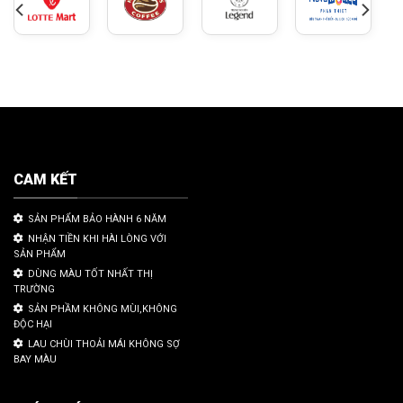
CAM KẾT
SẢN PHẨM BẢO HÀNH 6 NĂM
NHẬN TIỀN KHI HÀI LÒNG VỚI
SẢN PHẨM
DÙNG MÀU TỐT NHẤT THỊ
TRƯỜNG
SẢN PHẦM KHÔNG MÙI,KHÔNG
ĐỘC HẠI
LAU CHÙI THOẢI MÁI KHÔNG SỢ
BAY MÀU